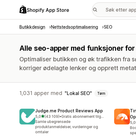
Shopify App Store
Butikkdesign
Nettstedsoptimalisering
SEO
Alle seo-apper med funksjoner for 
Optimaliser butikken og øk trafikken fra søk
korriger ødelagte lenker og opprett meta
1,031 apper med
Lokal SEO
Tøm
Judge.me Product Reviews App
Ti
av 5 stjerner
5,0
(43 109)
•
Gratis abonnement tilgjengelig
Op
Totalt 43109 omtaler
Samle ubegrensede
5,0
Tot
produktanmeldelser, vurderinger og
Boo
omtaler
spe