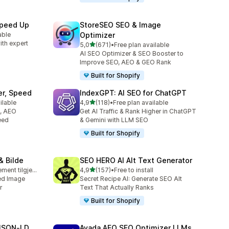
Speed Up
StoreSEO SEO & Image
able
Optimizer
ith expert
av 5 stjerner
5,0
(671)
•
Free plan available
Totalt 671 omtaler
AI SEO Optimizer & SEO Booster to
Improve SEO, AEO & GEO Rank
Built for Shopify
er, Speed
IndexGPT: AI SEO for ChatGPT
av 5 stjerner
ilable
4,9
(118)
•
Free plan available
Totalt 118 omtaler
O, AEO
Get AI Traffic & Rank Higher in ChatGPT
eed
& Gemini with LLM SEO
Built for Shopify
& Bilde
SEO HERO AI Alt Text Generator
av 5 stjerner
Gratis abonnement tilgjengelig
4,9
(157)
•
Free to install
Totalt 157 omtaler
ed Image
Secret Recipe AI: Generate SEO Alt
r
Text That Actually Ranks
Built for Shopify
JSON‑LD
Avada AEO SEO Optimizer LLMs