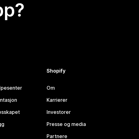
app?
Shopify
lpesenter
Om
ntasjon
Karrierer
lesskapet
Investorer
gg
Presse og media
Partnere