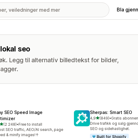
Bla gjen
lokal seo
. Legg til alternativ billedtekst for bilder,
tagger.
ny SEO Speed Image
Sherpas: Smart SEO
av 5 stjerner
timizer
4,9
(849)
•
Totalt 849 omtaler
Drive trafikk og salg gjen
av 5 stjerner
(2 248)
•
Free to install
alt 2248 omtaler
SEO og sidehastighet.
st SEO traffic, AEO/AI search, page
ed & minify images!↑
Built for Shopify