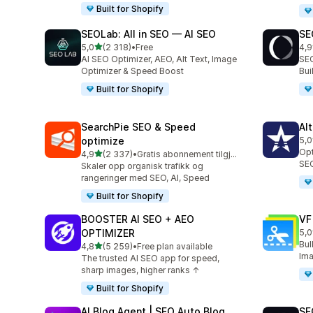
Built for Shopify
SEOLab: All in SEO — AI SEO
SE
av 5 stjerner
5,0
(2 318)
•
Free
4,9
Totalt 2318 omtaler
Tot
AI SEO Optimizer, AEO, Alt Text, Image
SEO
Optimizer & Speed Boost
Bu
Built for Shopify
SearchPie SEO & Speed
Al
optimize
5,0
Tot
Opt
av 5 stjerner
4,9
(2 337)
•
Gratis abonnement tilgjengelig
Totalt 2337 omtaler
SEO
Skaler opp organisk trafikk og
rangeringer med SEO, AI, Speed
Built for Shopify
BOOSTER AI SEO + AEO
VF
OPTIMIZER
5,0
Tot
Bul
av 5 stjerner
4,8
(5 259)
•
Free plan available
Totalt 5259 omtaler
Ima
The trusted AI SEO app for speed,
sharp images, higher ranks ↑
Built for Shopify
AI Blog Agent | SEO Auto Blog
SE