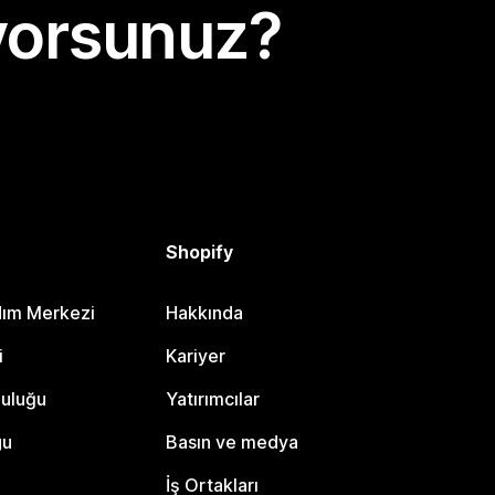
yorsunuz?
Shopify
dım Merkezi
Hakkında
i
Kariyer
luluğu
Yatırımcılar
gu
Basın ve medya
İş Ortakları