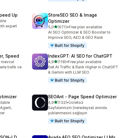
Speed Up
StoreSEO SEO & Image
able
Optimizer
ith expert
5 yıldız üzerinden
5,0
(671)
•
Free plan available
toplam 671 değerlendirme
AI SEO Optimizer & SEO Booster to
Improve SEO, AEO & GEO Rank
Built for Shopify
er, Speed
IndexGPT: AI SEO for ChatGPT
5 yıldız üzerinden
n mevcut
4,9
(118)
•
Free plan available
e
toplam 118 değerlendirme
erle trafik ve
Get AI Traffic & Rank Higher in ChatGPT
& Gemini with LLM SEO
Built for Shopify
ptimizer
SEOAnt ‑ Page Speed Optimizer
5 yıldız üzerinden
ilable
4,9
(132)
•
Ücretsiz
e
toplam 132 değerlendirme
 Agent,
Sayfalarınızın (neredeyse) anında
zer
yüklenmesini sağlayın
Built for Shopify
JSON‑LD
Avada AEO SEO Optimizer LLMs