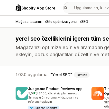
Shopify App Store
Mağaza tasarımı
Site optimizasyonu
SEO
yerel seo özelliklerini içeren tüm s
Mağazanızı optimize edin ve aramadan gelen
ekleyin, bozuk bağlantıları düzeltin ve met
1.030 uygulama:
Yerel SEO
Temizle
Judge.me Product Reviews App
Ti
5 yıldız üzerinden
5,0
(43.100)
•
Ücretsiz plan mevcut
Op
toplam 43100 değerlendirme
Sınırsız ürün yorumu, yıldız puanı ve
5,0
top
referans toplayın.
SEO
gör
Built for Shopify