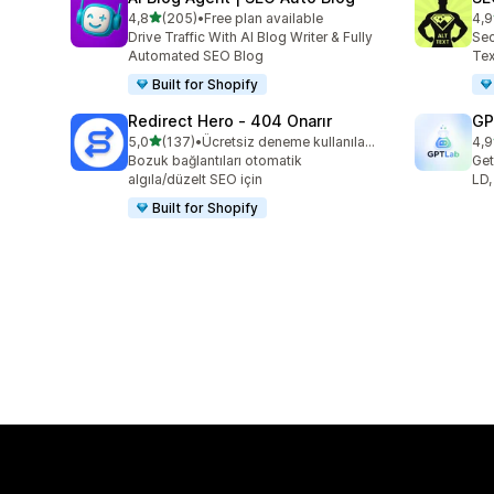
5 yıldız üzerinden
4,8
(205)
•
Free plan available
4,9
toplam 205 değerlendirme
top
Drive Traffic With AI Blog Writer & Fully
Sec
Automated SEO Blog
Tex
Built for Shopify
Redirect Hero ‑ 404 Onarır
GP
5 yıldız üzerinden
5,0
(137)
•
Ücretsiz deneme kullanılabilir
4,9
toplam 137 değerlendirme
top
Bozuk bağlantıları otomatik
Get
algıla/düzelt SEO için
LD,
Built for Shopify