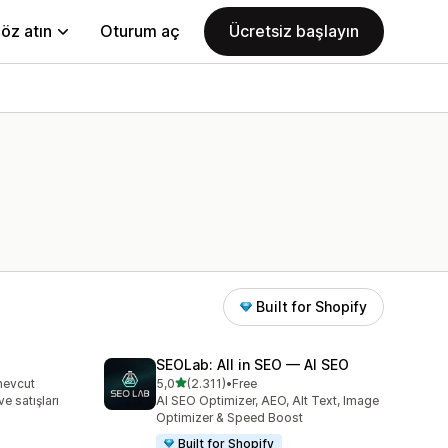
öz atın
Oturum aç
Ücretsiz başlayın
Built for Shopify
SEOLab: All in SEO — AI SEO
5 yıldız üzerinden
mevcut
5,0
(2.311)
•
Free
toplam 2311 değerlendirme
ve satışları
AI SEO Optimizer, AEO, Alt Text, Image
Optimizer & Speed Boost
Built for Shopify