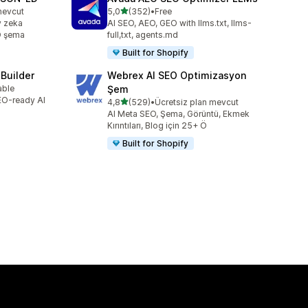
5 yıldız üzerinden
mevcut
5,0
(352)
•
Free
toplam 352 değerlendirme
y zeka
AI SEO, AEO, GEO with llms.txt, llms-
O şema
full,txt, agents.md
Built for Shopify
 Builder
Webrex AI SEO Optimizasyon
able
Şem
SEO-ready AI
5 yıldız üzerinden
4,8
(529)
•
Ücretsiz plan mevcut
toplam 529 değerlendirme
AI Meta SEO, Şema, Görüntü, Ekmek
Kırıntıları, Blog için 25+ Ö
Built for Shopify