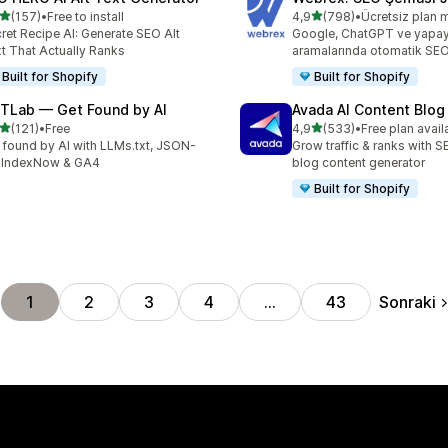
5 yıldız üzerinden
5 yıldız üzerinden
(157)
•
Free to install
4,9
(798)
•
Ücretsiz plan 
lam 157 değerlendirme
toplam 798 değerlendirme
ret Recipe AI: Generate SEO Alt
Google, ChatGPT ve yapa
t That Actually Ranks
aramalarında otomatik SE
Built for Shopify
Built for Shopify
TLab — Get Found by AI
Avada AI Content Blog
5 yıldız üzerinden
5 yıldız üzerinden
(121)
•
Free
4,9
(533)
•
Free plan avail
lam 121 değerlendirme
toplam 533 değerlendirme
 found by AI with LLMs.txt, JSON-
Grow traffic & ranks with 
 IndexNow & GA4
blog content generator
Built for Shopify
Sonraki
1
2
3
4
…
43