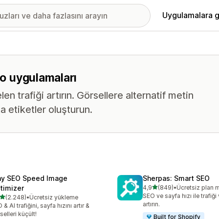
Uygulamalara g
eo uygulamaları
 trafiği artırın. Görsellere alternatif metin
a etiketler oluşturun.
ny SEO Speed Image
Sherpas: Smart SEO
5 yıldız üzerinden
timizer
4,9
(849)
•
Ücretsiz plan 
toplam 849 değerlendirme
SEO ve sayfa hızı ile trafiği 
5 yıldız üzerinden
(2.248)
•
Ücretsiz yükleme
lam 2248 değerlendirme
artırın.
 & AI trafiğini, sayfa hızını artır &
selleri küçült!
Built for Shopify