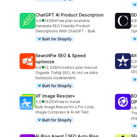
ChatGPT AI Product Description
SE
5 yıldız üzerinden
4,9
(458)
•
Free plan available
4,9
toplam 458 değerlendirme
top
Generate SEO Friendly Product
Fo
Descriptions With ChatGPT - Bulk
Opt
Built for Shopify
SearchPie SEO & Speed
Al
optimize
5,0
top
Opt
5 yıldız üzerinden
4,9
(2.336)
•
Ücretsiz plan mevcut
toplam 2336 değerlendirme
SEO
Organik Trafiği SEO, AI, Hız ve daha
fazlasıyla ölçeklendirin
Built for Shopify
VF Image Resizer+
BO
5 yıldız üzerinden
5,0
(425)
•
Free to install
OP
toplam 425 değerlendirme
Bulk Image Resize for a Pro Look,
4,8
top
Image Compress & AI Alt Text
The
sha
Built for Shopify
AI Blog Agent | SEO Auto Blog
SE