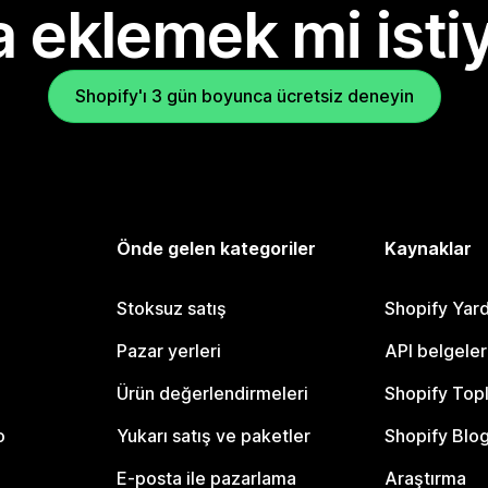
 eklemek mi isti
Shopify'ı 3 gün boyunca ücretsiz deneyin
Önde gelen kategoriler
Kaynaklar
Stoksuz satış
Shopify Yar
Pazar yerleri
API belgeler
Ürün değerlendirmeleri
Shopify Top
o
Yukarı satış ve paketler
Shopify Blo
E-posta ile pazarlama
Araştırma