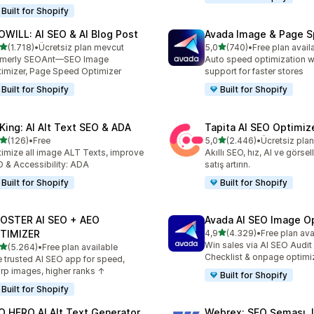
Built for Shopify
OWILL: AI SEO & AI Blog Post
Avada Image & Page 
5 yıldız üzerinden
5 yıldız üzerinden
(1.718)
•
Ücretsiz plan mevcut
5,0
(740)
•
Free plan avail
lam 1718 değerlendirme
toplam 740 değerlendirme
rmerly SEOAnt—SEO Image
Auto speed optimization w
imizer, Page Speed Optimizer
support for faster stores
Built for Shopify
Built for Shopify
tKing: AI Alt Text SEO & ADA
Tapita AI SEO Optimiz
5 yıldız üzerinden
5 yıldız üzerinden
(126)
•
Free
5,0
(2.446)
•
Ücretsiz pla
lam 126 değerlendirme
toplam 2446 değerlendirm
imize all image ALT Texts, improve
Akıllı SEO, hız, AI ve görsell
 & Accessibility: ADA
satış artırın.
Built for Shopify
Built for Shopify
OSTER AI SEO + AEO
Avada AI SEO Image O
5 yıldız üzerinden
TIMIZER
4,9
(4.329)
•
Free plan ava
toplam 4329 değerlendirm
Win sales via AI SEO Audit
5 yıldız üzerinden
(5.264)
•
Free plan available
lam 5264 değerlendirme
Checklist & onpage optimi
 trusted AI SEO app for speed,
rp images, higher ranks ↑
Built for Shopify
Built for Shopify
O HERO AI Alt Text Generator
Webrex: SEO Şeması 