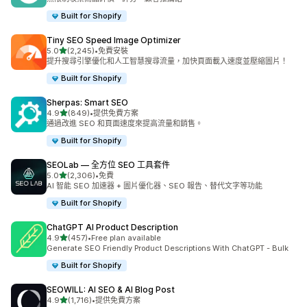
Built for Shopify
Tiny SEO Speed Image Optimizer
滿分 5 顆星
5.0
(2,245)
•
免費安裝
共有 2245 則評價
提升搜尋引擎優化和人工智慧搜尋流量，加快頁面載入速度並壓縮圖片！
Built for Shopify
Sherpas: Smart SEO
滿分 5 顆星
4.9
(849)
•
提供免費方案
共有 849 則評價
通過改進 SEO 和頁面速度來提高流量和銷售。
Built for Shopify
SEOLab — 全方位 SEO 工具套件
滿分 5 顆星
5.0
(2,306)
•
免費
共有 2306 則評價
AI 智能 SEO 加速器 + 圖片優化器、SEO 報告、替代文字等功能
Built for Shopify
ChatGPT AI Product Description
滿分 5 顆星
4.9
(457)
•
Free plan available
共有 457 則評價
Generate SEO Friendly Product Descriptions With ChatGPT - Bulk
Built for Shopify
SEOWILL: AI SEO & AI Blog Post
滿分 5 顆星
4.9
(1,716)
•
提供免費方案
共有 1716 則評價