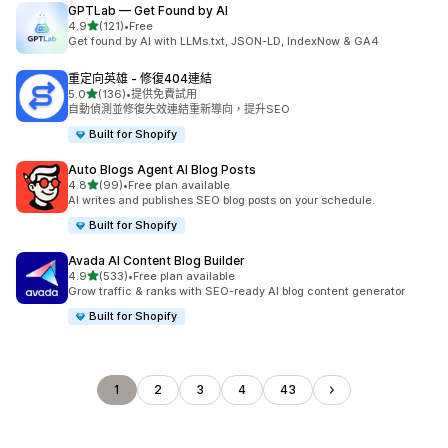
GPTLab — Get Found by AI
滿分 5 顆星
4.9
(121)
•
Free
共有 121 則評價
Get found by AI with LLMs.txt, JSON-LD, IndexNow & GA4
重定向英雄 ‑ 修復404連結
滿分 5 顆星
5.0
(136)
•
提供免費試用
共有 136 則評價
自動偵測並修復失效連結重新導向，提升SEO
Built for Shopify
Auto Blogs Agent AI Blog Posts
滿分 5 顆星
4.8
(99)
•
Free plan available
共有 99 則評價
AI writes and publishes SEO blog posts on your schedule.
Built for Shopify
Avada AI Content Blog Builder
滿分 5 顆星
4.9
(533)
•
Free plan available
共有 533 則評價
Grow traffic & ranks with SEO-ready AI blog content generator
Built for Shopify
1
2
3
4
43