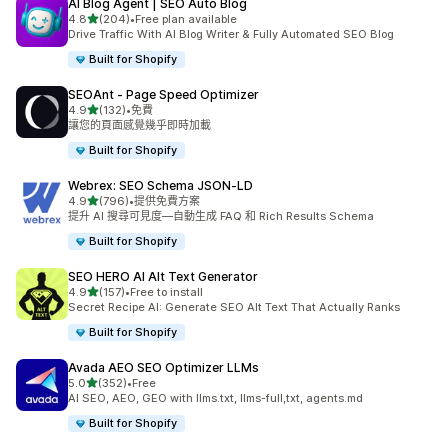
AI Blog Agent | SEO Auto Blog
滿分 5 顆星
4.8
(204)
•
Free plan available
共有 204 則評價
Drive Traffic With AI Blog Writer & Fully Automated SEO Blog
Built for Shopify
SEOAnt ‑ Page Speed Optimizer
滿分 5 顆星
4.9
(132)
•
免費
共有 132 則評價
讓您的頁面感覺幾乎即時加載
Built for Shopify
Webrex: SEO Schema JSON‑LD
滿分 5 顆星
4.9
(796)
•
提供免費方案
共有 796 則評價
提升 AI 搜尋可見度—自動生成 FAQ 和 Rich Results Schema
Built for Shopify
SEO HERO AI Alt Text Generator
滿分 5 顆星
4.9
(157)
•
Free to install
共有 157 則評價
Secret Recipe AI: Generate SEO Alt Text That Actually Ranks
Built for Shopify
Avada AEO SEO Optimizer LLMs
滿分 5 顆星
5.0
(352)
•
Free
共有 352 則評價
AI SEO, AEO, GEO with llms.txt, llms-full,txt, agents.md
Built for Shopify