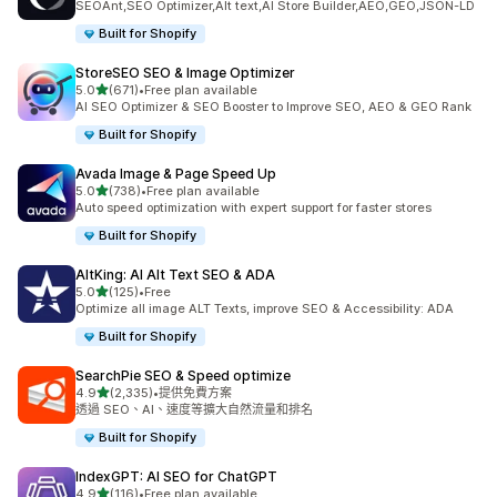
SEOAnt,SEO Optimizer,Alt text,AI Store Builder,AEO,GEO,JSON-LD
Built for Shopify
StoreSEO SEO & Image Optimizer
滿分 5 顆星
5.0
(671)
•
Free plan available
共有 671 則評價
AI SEO Optimizer & SEO Booster to Improve SEO, AEO & GEO Rank
Built for Shopify
Avada Image & Page Speed Up
滿分 5 顆星
5.0
(738)
•
Free plan available
共有 738 則評價
Auto speed optimization with expert support for faster stores
Built for Shopify
AltKing: AI Alt Text SEO & ADA
滿分 5 顆星
5.0
(125)
•
Free
共有 125 則評價
Optimize all image ALT Texts, improve SEO & Accessibility: ADA
Built for Shopify
SearchPie SEO & Speed optimize
滿分 5 顆星
4.9
(2,335)
•
提供免費方案
共有 2335 則評價
透過 SEO、AI、速度等擴大自然流量和排名
Built for Shopify
IndexGPT: AI SEO for ChatGPT
滿分 5 顆星
4.9
(116)
•
Free plan available