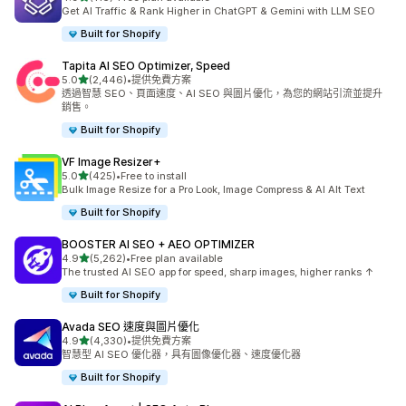
共有 116 則評價
Get AI Traffic & Rank Higher in ChatGPT & Gemini with LLM SEO
Built for Shopify
Tapita AI SEO Optimizer, Speed
滿分 5 顆星
5.0
(2,446)
•
提供免費方案
共有 2446 則評價
透過智慧 SEO、頁面速度、AI SEO 與圖片優化，為您的網站引流並提升
銷售。
Built for Shopify
VF Image Resizer+
滿分 5 顆星
5.0
(425)
•
Free to install
共有 425 則評價
Bulk Image Resize for a Pro Look, Image Compress & AI Alt Text
Built for Shopify
BOOSTER AI SEO + AEO OPTIMIZER
滿分 5 顆星
4.9
(5,262)
•
Free plan available
共有 5262 則評價
The trusted AI SEO app for speed, sharp images, higher ranks ↑
Built for Shopify
Avada SEO 速度與圖片優化
滿分 5 顆星
4.9
(4,330)
•
提供免費方案
共有 4330 則評價
智慧型 AI SEO 優化器，具有圖像優化器、速度優化器
Built for Shopify