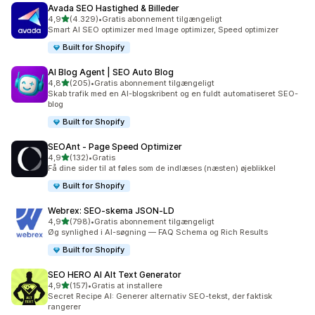
Avada SEO Hastighed & Billeder
ud af 5 stjerner
4,9
(4.329)
•
Gratis abonnement tilgængeligt
4329 anmeldelser i alt
Smart AI SEO optimizer med Image optimizer, Speed optimizer
Built for Shopify
AI Blog Agent | SEO Auto Blog
ud af 5 stjerner
4,8
(205)
•
Gratis abonnement tilgængeligt
205 anmeldelser i alt
Skab trafik med en AI-blogskribent og en fuldt automatiseret SEO-
blog
Built for Shopify
SEOAnt ‑ Page Speed Optimizer
ud af 5 stjerner
4,9
(132)
•
Gratis
132 anmeldelser i alt
Få dine sider til at føles som de indlæses (næsten) øjeblikkel
Built for Shopify
Webrex: SEO‑skema JSON‑LD
ud af 5 stjerner
4,9
(798)
•
Gratis abonnement tilgængeligt
798 anmeldelser i alt
Øg synlighed i AI-søgning — FAQ Schema og Rich Results
Built for Shopify
SEO HERO AI Alt Text Generator
ud af 5 stjerner
4,9
(157)
•
Gratis at installere
157 anmeldelser i alt
Secret Recipe AI: Generer alternativ SEO-tekst, der faktisk
rangerer