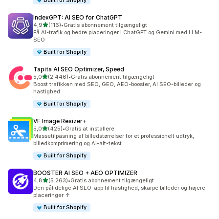
Built for Shopify
IndexGPT: AI SEO for ChatGPT
ud af 5 stjerner
4,9
(116)
•
Gratis abonnement tilgængeligt
116 anmeldelser i alt
Få AI-trafik og bedre placeringer i ChatGPT og Gemini med LLM-
SEO
Built for Shopify
Tapita AI SEO Optimizer, Speed
ud af 5 stjerner
5,0
(2.446)
•
Gratis abonnement tilgængeligt
2446 anmeldelser i alt
Boost trafikken med SEO, GEO, AEO-booster, AI SEO-billeder og
hastighed
Built for Shopify
VF Image Resizer+
ud af 5 stjerner
5,0
(425)
•
Gratis at installere
425 anmeldelser i alt
Massetilpasning af billedstørrelser for et professionelt udtryk,
billedkomprimering og AI-alt-tekst
Built for Shopify
BOOSTER AI SEO + AEO OPTIMIZER
ud af 5 stjerner
4,8
(5.263)
•
Gratis abonnement tilgængeligt
5263 anmeldelser i alt
Den pålidelige AI SEO-app til hastighed, skarpe billeder og højere
placeringer ↑
Built for Shopify