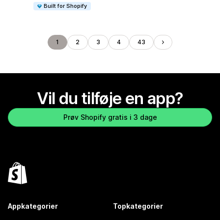
Built for Shopify
1
2
3
4
43
Vil du tilføje en app?
Prøv Shopify gratis i 3 dage
Appkategorier
Topkategorier