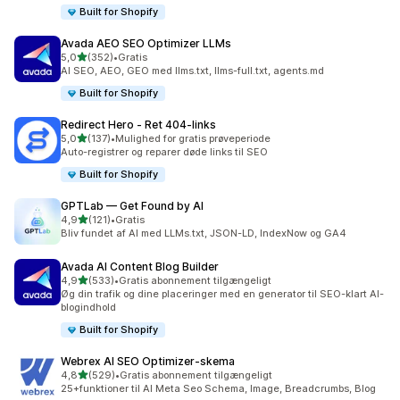
Built for Shopify
Avada AEO SEO Optimizer LLMs
ud af 5 stjerner
5,0
(352)
•
Gratis
352 anmeldelser i alt
AI SEO, AEO, GEO med llms.txt, llms-full.txt, agents.md
Built for Shopify
Redirect Hero ‑ Ret 404‑links
ud af 5 stjerner
5,0
(137)
•
Mulighed for gratis prøveperiode
137 anmeldelser i alt
Auto-registrer og reparer døde links til SEO
Built for Shopify
GPTLab — Get Found by AI
ud af 5 stjerner
4,9
(121)
•
Gratis
121 anmeldelser i alt
Bliv fundet af AI med LLMs.txt, JSON-LD, IndexNow og GA4
Avada AI Content Blog Builder
ud af 5 stjerner
4,9
(533)
•
Gratis abonnement tilgængeligt
533 anmeldelser i alt
Øg din trafik og dine placeringer med en generator til SEO-klart AI-
blogindhold
Built for Shopify
Webrex AI SEO Optimizer‑skema
ud af 5 stjerner
4,8
(529)
•
Gratis abonnement tilgængeligt
529 anmeldelser i alt
25+funktioner til AI Meta Seo Schema, Image, Breadcrumbs, Blog