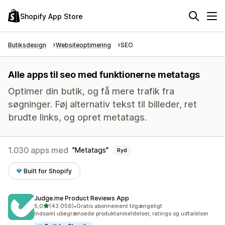
Shopify App Store
Butiksdesign
Websiteoptimering
SEO
Alle apps til seo med funktionerne metatags
Optimer din butik, og få mere trafik fra
søgninger. Føj alternativ tekst til billeder, ret
brudte links, og opret metatags.
1.030 apps med
Metatags
Ryd
Built for Shopify
Judge.me Product Reviews App
ud af 5 stjerner
5,0
(43.056)
•
Gratis abonnement tilgængeligt
43056 anmeldelser i alt
Indsaml ubegrænsede produktanmeldelser, ratings og udtalelser