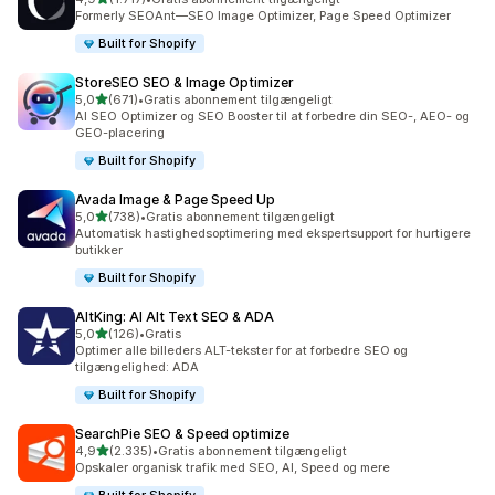
1717 anmeldelser i alt
Formerly SEOAnt—SEO Image Optimizer, Page Speed Optimizer
Built for Shopify
StoreSEO SEO & Image Optimizer
ud af 5 stjerner
5,0
(671)
•
Gratis abonnement tilgængeligt
671 anmeldelser i alt
AI SEO Optimizer og SEO Booster til at forbedre din SEO-, AEO- og
GEO-placering
Built for Shopify
Avada Image & Page Speed Up
ud af 5 stjerner
5,0
(738)
•
Gratis abonnement tilgængeligt
738 anmeldelser i alt
Automatisk hastighedsoptimering med ekspertsupport for hurtigere
butikker
Built for Shopify
AltKing: AI Alt Text SEO & ADA
ud af 5 stjerner
5,0
(126)
•
Gratis
126 anmeldelser i alt
Optimer alle billeders ALT-tekster for at forbedre SEO og
tilgængelighed: ADA
Built for Shopify
SearchPie SEO & Speed optimize
ud af 5 stjerner
4,9
(2.335)
•
Gratis abonnement tilgængeligt
2335 anmeldelser i alt
Opskaler organisk trafik med SEO, AI, Speed og mere