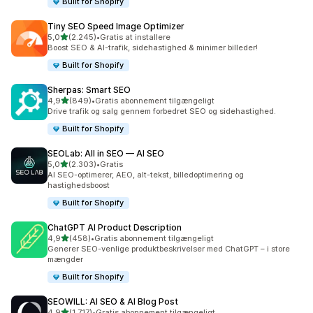
Built for Shopify
Tiny SEO Speed Image Optimizer
ud af 5 stjerner
5,0
(2.245)
•
Gratis at installere
2245 anmeldelser i alt
Boost SEO & AI-trafik, sidehastighed & minimer billeder!
Built for Shopify
Sherpas: Smart SEO
ud af 5 stjerner
4,9
(849)
•
Gratis abonnement tilgængeligt
849 anmeldelser i alt
Drive trafik og salg gennem forbedret SEO og sidehastighed.
Built for Shopify
SEOLab: All in SEO — AI SEO
ud af 5 stjerner
5,0
(2.303)
•
Gratis
2303 anmeldelser i alt
AI SEO-optimerer, AEO, alt-tekst, billedoptimering og
hastighedsboost
Built for Shopify
ChatGPT AI Product Description
ud af 5 stjerner
4,9
(458)
•
Gratis abonnement tilgængeligt
458 anmeldelser i alt
Generer SEO-venlige produktbeskrivelser med ChatGPT – i store
mængder
Built for Shopify
SEOWILL: AI SEO & AI Blog Post
ud af 5 stjerner
4,9
(1.717)
•
Gratis abonnement tilgængeligt