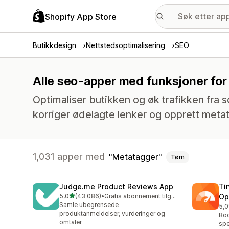
Shopify App Store
Butikkdesign
Nettstedsoptimalisering
SEO
Alle seo-apper med funksjoner for
Optimaliser butikken og øk trafikken fra søk
korriger ødelagte lenker og opprett meta
1,031 apper med
Metatagger
Tøm
Judge.me Product Reviews App
Ti
av 5 stjerner
5,0
(43 086)
•
Gratis abonnement tilgjengelig
Op
Totalt 43086 omtaler
Samle ubegrensede
5,0
Tot
produktanmeldelser, vurderinger og
Boo
omtaler
spe