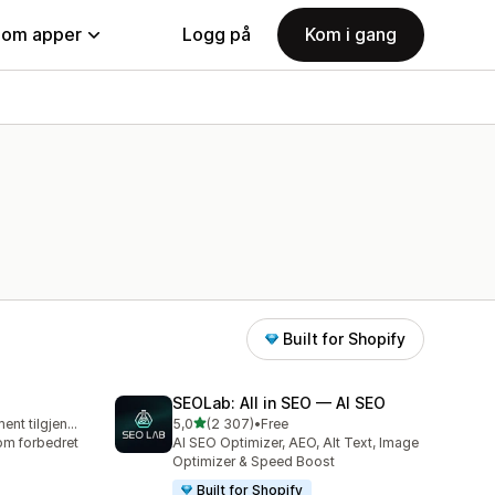
nom apper
Logg på
Kom i gang
Built for Shopify
SEOLab: All in SEO — AI SEO
av 5 stjerner
Gratis abonnement tilgjengelig
5,0
(2 307)
•
Free
Totalt 2307 omtaler
nom forbedret
AI SEO Optimizer, AEO, Alt Text, Image
Optimizer & Speed Boost
Built for Shopify