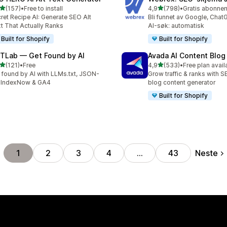
av 5 stjerner
av 5 stjerner
(157)
•
Free to install
4,9
(798)
•
alt 157 omtaler
Totalt 798 omtaler
ret Recipe AI: Generate SEO Alt
Bli funnet av Google, Chat
t That Actually Ranks
AI-søk: automatisk
Built for Shopify
Built for Shopify
TLab — Get Found by AI
Avada AI Content Blog
av 5 stjerner
av 5 stjerner
(121)
•
Free
4,9
(533)
•
Free plan avail
alt 121 omtaler
Totalt 533 omtaler
 found by AI with LLMs.txt, JSON-
Grow traffic & ranks with 
 IndexNow & GA4
blog content generator
Built for Shopify
Neste
1
2
3
4
…
43