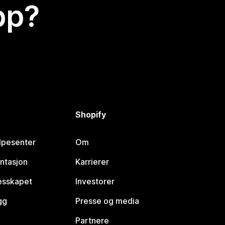
app?
Shopify
lpesenter
Om
ntasjon
Karrierer
lesskapet
Investorer
gg
Presse og media
Partnere