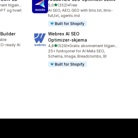
av 5 stjerner
Gratis abonnement tilgjengelig
5,0
(352)
•
Free
Totalt 352 omtaler
GPT og hvert
AI SEO, AEO, GEO with llms.txt, llms-
full,txt, agents.md
Built for Shopify
 Builder
Webrex AI SEO
able
Optimizer‑skjema
SEO-ready AI
av 5 stjerner
4,8
(529)
•
Gratis abonnement tilgjengelig
Totalt 529 omtaler
25+ funksjoner for AI Meta SEO,
Schema, Image, Breadcrumbs, Bl
Built for Shopify