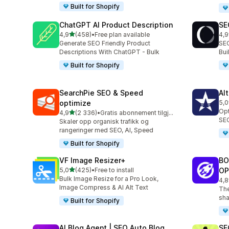
Built for Shopify
ChatGPT AI Product Description
SE
av 5 stjerner
4,9
(458)
•
Free plan available
4,9
Totalt 458 omtaler
Tot
Generate SEO Friendly Product
SEO
Descriptions With ChatGPT - Bulk
Bu
Built for Shopify
SearchPie SEO & Speed
Al
optimize
5,0
Tot
Opt
av 5 stjerner
4,9
(2 336)
•
Gratis abonnement tilgjengelig
Totalt 2336 omtaler
SEO
Skaler opp organisk trafikk og
rangeringer med SEO, AI, Speed
Built for Shopify
VF Image Resizer+
BO
av 5 stjerner
5,0
(425)
•
Free to install
OP
Totalt 425 omtaler
Bulk Image Resize for a Pro Look,
4,8
Tot
Image Compress & AI Alt Text
The
sha
Built for Shopify
AI Blog Agent | SEO Auto Blog
SE