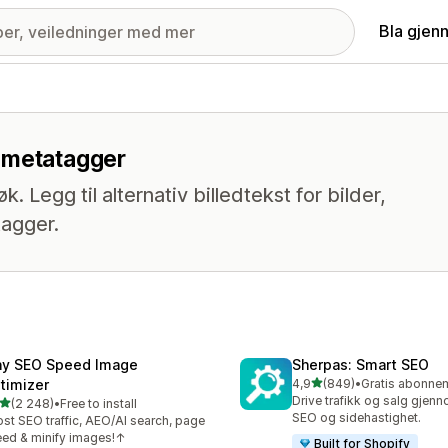
Bla gjen
 metatagger
. Legg til alternativ billedtekst for bilder,
tagger.
ny SEO Speed Image
Sherpas: Smart SEO
av 5 stjerner
timizer
4,9
(849)
•
Totalt 849 omtaler
Drive trafikk og salg gjen
av 5 stjerner
(2 248)
•
Free to install
alt 2248 omtaler
SEO og sidehastighet.
st SEO traffic, AEO/AI search, page
ed & minify images!↑
Built for Shopify