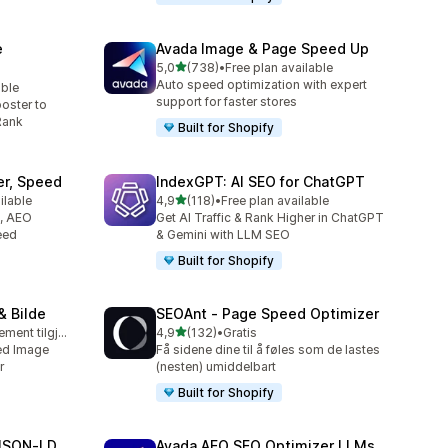
e
Avada Image & Page Speed Up
av 5 stjerner
5,0
(738)
•
Free plan available
Totalt 738 omtaler
Auto speed optimization with expert
able
support for faster stores
oster to
Rank
Built for Shopify
er, Speed
IndexGPT: AI SEO for ChatGPT
av 5 stjerner
ilable
4,9
(118)
•
Free plan available
Totalt 118 omtaler
O, AEO
Get AI Traffic & Rank Higher in ChatGPT
eed
& Gemini with LLM SEO
Built for Shopify
& Bilde
SEOAnt ‑ Page Speed Optimizer
av 5 stjerner
Gratis abonnement tilgjengelig
4,9
(132)
•
Gratis
Totalt 132 omtaler
ed Image
Få sidene dine til å føles som de lastes
r
(nesten) umiddelbart
Built for Shopify
JSON‑LD
Avada AEO SEO Optimizer LLMs