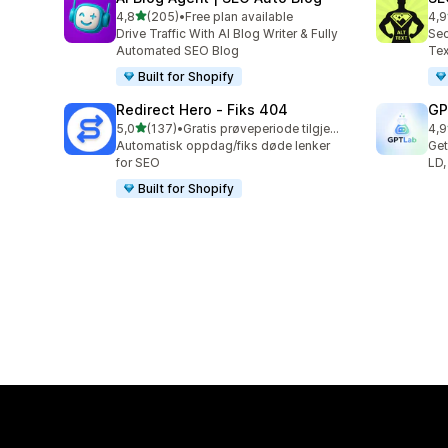
av 5 stjerner
4,8
(205)
•
Free plan available
4,9
Totalt 205 omtaler
Tot
Drive Traffic With AI Blog Writer & Fully
Sec
Automated SEO Blog
Tex
Built for Shopify
Redirect Hero ‑ Fiks 404
GP
av 5 stjerner
5,0
(137)
•
Gratis prøveperiode tilgjengelig
4,9
Totalt 137 omtaler
Tot
Automatisk oppdag/fiks døde lenker
Get
for SEO
LD,
Built for Shopify