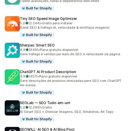
Colete avaliações, notas e depoimentos sem limite
Built for Shopify
Tiny SEO Speed Image Optimizer
de 5 estrelas
5,0
(2.244)
•
Grátis para instalar
2244 avaliações ao todo
Boost SEO & tráfego IA, velocidade & minifique imagens!
Built for Shopify
Sherpas: Smart SEO
de 5 estrelas
4,9
(849)
•
Plano gratuito disponível
849 avaliações ao todo
Gere tráfego e vendas por meio de SEO e velocidade da página.
Built for Shopify
ChatGPT AI Product Description
de 5 estrelas
4,9
(457)
•
Plano gratuito disponível
457 avaliações ao todo
Gere descrições de produtos otimizadas para SEO com ChatGPT
em massa
Built for Shopify
SEOLab — SEO Tudo‑em‑um
de 5 estrelas
5,0
(2.299)
•
Grátis
2299 avaliações ao todo
AI Smart SEO + Otimizar Imagens, SEO, Relatórios, Alt Tags
Built for Shopify
SEOWILL: AI SEO & AI Blog Post