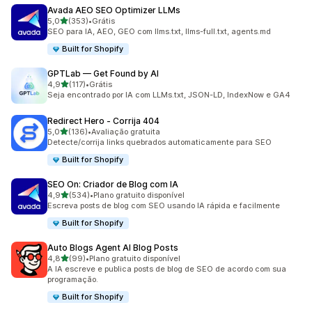
Avada AEO SEO Optimizer LLMs
de 5 estrelas
5,0
(353)
•
Grátis
353 avaliações ao todo
SEO para IA, AEO, GEO com llms.txt, llms-full.txt, agents.md
Built for Shopify
GPTLab — Get Found by AI
de 5 estrelas
4,9
(117)
•
Grátis
117 avaliações ao todo
Seja encontrado por IA com LLMs.txt, JSON-LD, IndexNow e GA4
Redirect Hero ‑ Corrija 404
de 5 estrelas
5,0
(136)
•
Avaliação gratuita
136 avaliações ao todo
Detecte/corrija links quebrados automaticamente para SEO
Built for Shopify
SEO On: Criador de Blog com IA
de 5 estrelas
4,9
(534)
•
Plano gratuito disponível
534 avaliações ao todo
Escreva posts de blog com SEO usando IA rápida e facilmente
Built for Shopify
Auto Blogs Agent AI Blog Posts
de 5 estrelas
4,8
(99)
•
Plano gratuito disponível
99 avaliações ao todo
A IA escreve e publica posts de blog de SEO de acordo com sua
programação.
Built for Shopify