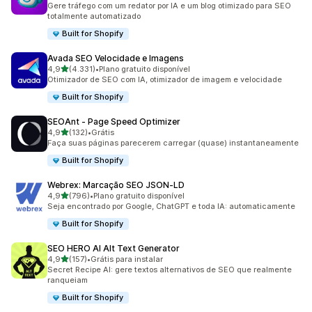
Gere tráfego com um redator por IA e um blog otimizado para SEO
totalmente automatizado
Built for Shopify
Avada SEO Velocidade e Imagens
de 5 estrelas
4,9
(4.331)
•
Plano gratuito disponível
4331 avaliações ao todo
Otimizador de SEO com IA, otimizador de imagem e velocidade
Built for Shopify
SEOAnt ‑ Page Speed Optimizer
de 5 estrelas
4,9
(132)
•
Grátis
132 avaliações ao todo
Faça suas páginas parecerem carregar (quase) instantaneamente
Built for Shopify
Webrex: Marcação SEO JSON‑LD
de 5 estrelas
4,9
(796)
•
Plano gratuito disponível
796 avaliações ao todo
Seja encontrado por Google, ChatGPT e toda IA: automaticamente
Built for Shopify
SEO HERO AI Alt Text Generator
de 5 estrelas
4,9
(157)
•
Grátis para instalar
157 avaliações ao todo
Secret Recipe AI: gere textos alternativos de SEO que realmente
ranqueiam
Built for Shopify