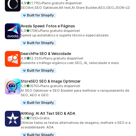
de 5 estrelas
4,9
(1.715)
•
Plano gratuito disponível
1715 avaliações ao todo
SEOAnt,SEO Optimizer,Alt text,AI Store Builder,AEO,GEO,JSON-LD
Built for Shopify
Avada Speed: Fotos e Páginas
de 5 estrelas
5,0
(738)
•
Plano gratuito disponível
738 avaliações ao todo
Speed up automático e suporte técnico especializado.
Built for Shopify
SearchPie SEO & Velocidade
de 5 estrelas
4,9
(2.333)
•
Plano gratuito disponível
2333 avaliações ao todo
Aumente o tráfego orgânico com SEO, IA, velocidade e mais
Built for Shopify
StoreSEO SEO & Image Optimizer
de 5 estrelas
5,0
(670)
•
Plano gratuito disponível
670 avaliações ao todo
AI SEO Optimizer e SEO Booster para melhorar o ranqueamento de
SEO, AEO e GEO
Built for Shopify
AltKing: AI Alt Text SEO & ADA
de 5 estrelas
5,0
(125)
•
Grátis
125 avaliações ao todo
Otimize todos os textos alternativos de imagens, melhore o SEO e a
acessibilidade: ADA
Built for Shopify