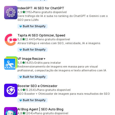
IndexGPT: AI SEO for ChatGPT
de 5 estrelas
4,9
(115)
•
Plano gratuito disponível
115 avaliações ao todo
Gere tráfego de IA e suba no ranking do ChatGPT e Gemini com o
SEO para LLMs
Built for Shopify
Tapita AI SEO Optimizer, Speed
de 5 estrelas
5,0
(2.441)
•
Plano gratuito disponível
2441 avaliações ao todo
Atraia tráfego e vendas com SEO, velocidade, IA e imagens.
Built for Shopify
VF Image Resizer+
de 5 estrelas
5,0
(425)
•
Grátis para instalar
425 avaliações ao todo
Redimensionamento de imagens em massa para um visual
profissional, compactação de imagens e texto alternativo com IA
Built for Shopify
Booster SEO e Otimizador
de 5 estrelas
4,9
(5.254)
•
Plano gratuito disponível
5254 avaliações ao todo
SEO Booster + Otimizador de imagem para mais resultados de SEO
Built for Shopify
AI Blog Agent | SEO Auto Blog
de 5 estrelas
4,8
(204)
•
Plano gratuito disponível
204 avaliações ao todo