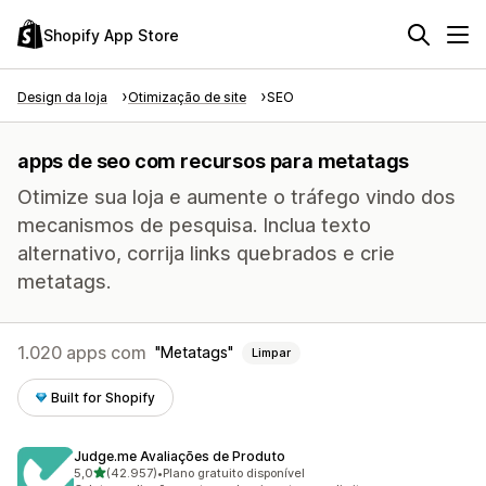
Shopify App Store
Design da loja
Otimização de site
SEO
apps de seo com recursos para metatags
Otimize sua loja e aumente o tráfego vindo dos
mecanismos de pesquisa. Inclua texto
alternativo, corrija links quebrados e crie
metatags.
1.020 apps com
Metatags
Limpar
Built for Shopify
Judge.me Avaliações de Produto
de 5 estrelas
5,0
(42.957)
•
Plano gratuito disponível
42957 avaliações ao todo