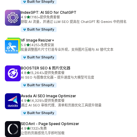
Built for Shopify
IndexGPT: AI SEO for ChatGPT
星（满分 5 星）
4.9
(118)
•
提供免费套餐
总共 118 条评论
获取 AI 流量，并通过 LLM SEO 提高在 ChatGPT 和 Gemini 中的排名
Built for Shopify
VF Image Resizer+
星（满分 5 星）
5.0
(425)
•
免费安装
总共 425 条评论
批量调整图片尺寸打造专业外观，支持图片压缩与 AI 替代文本
Built for Shopify
BOOSTER SEO & 图片优化器
星（满分 5 星）
4.8
(5,264)
•
提供免费套餐
总共 5264 条评论
AI SEO 与图像优化器 – 提升速度与大模型可见度
Built for Shopify
Avada AI SEO Image Optimizer
星（满分 5 星）
4.9
(4,329)
•
提供免费套餐
总共 4329 条评论
通过 AI SEO 审核代理、清单和页面优化工具提升销量
Built for Shopify
SEOAnt ‑ Page Speed Optimizer
星（满分 5 星）
4.9
(132)
•
免费
总共 132 条评论
让您的页面感觉几乎即时加载