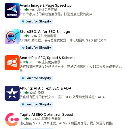
Avada Image & Page Speed Up
星（满分 5 星）
5.0
(740)
•
提供免费套餐
总共 740 条评论
带有专家支持的自动速度优化，打造速度更快的商店
Built for Shopify
StoreSEO: AI for SEO & Image
星（满分 5 星）
5.0
(671)
•
提供免费套餐
总共 671 条评论
AI SEO 助推器，带有图像优化器、站点地图和 SEO 替代文本
Built for Shopify
SearchPie: SEO, Speed & Schema
星（满分 5 星）
4.9
(2,336)
•
提供免费套餐
总共 2336 条评论
通过加快网站速度超越竞争对手，并通过图像优化和SEO修复获得更多流
量。
Built for Shopify
AltKing: AI Alt Text SEO & ADA
星（满分 5 星）
5.0
(126)
•
免费
总共 126 条评论
优化所有图片的替代文本，提升 SEO 效果和无障碍性：ADA
Built for Shopify
Tapita AI SEO Optimizer, Speed
星（满分 5 星）
5.0
(2,446)
•
提供免费套餐
总共 2446 条评论
通过智能 SEO、页面速度、AI SEO 和图片优化，提升流量与销售。