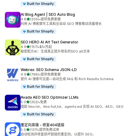
Built for Shopify
AI Blog Agent | SEO Auto Blog
星（满分 5 星）
4.8
(205)
•
提供免费套餐
总共 205 条评论
利用 AI 博客撰写工具和全自动 SEO 博客推动流量增长
Built for Shopify
SEO HERO AI Alt Text Generator
星（满分 5 星）
4.9
(157)
•
$5/月起
总共 157 条评论
秘密配方AI：生成真正提升排名的SEO alt文本
Built for Shopify
Webrex: SEO Schema JSON‑LD
星（满分 5 星）
4.9
(798)
•
提供免费套餐
总共 798 条评论
提升 AI 搜索可见度—自动生成 FAQ 和 Rich Results Schema
Built for Shopify
Avada AEO SEO Optimizer LLMs
星（满分 5 星）
5.0
(352)
•
免费
总共 352 条评论
借助 llms.txt、llms-full,txt、agents.md 实现 AI SEO、AEO、GEO
Built for Shopify
重定向英雄 ‑ 修复404链接
星（满分 5 星）
5.0
(137)
•
提供免费试用
总共 137 条评论
自动检测并修复损坏链接的重定向，以提升 SEO。