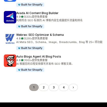
Built for Shopify
Avada AI Content Blog Builder
星（满分 5 星）
4.9
(533)
•
提供免费套餐
总共 533 条评论
利用符合 SEO 标准的 AI 博客内容生成器提升流量和排名
Built for Shopify
Webrex: SEO Optimizer & Schema
星（满分 5 星）
4.8
(529)
•
提供免费套餐
总共 529 条评论
AI Meta SEO、Schema、Image、Breadcrumbs、Blog 等 25+ 项功能
Built for Shopify
Auto Blogs Agent AI Blog Posts
星（满分 5 星）
4.8
(100)
•
提供免费套餐
总共 100 条评论
AI 根据您的日程安排撰写并发布 SEO 博客文章。
Built for Shopify
1
2
3
4