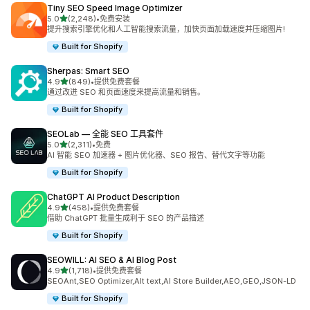
Tiny SEO Speed Image Optimizer
星（满分 5 星）
5.0
(2,248)
•
免费安装
总共 2248 条评论
提升搜索引擎优化和人工智能搜索流量，加快页面加载速度并压缩图片!
Built for Shopify
Sherpas: Smart SEO
星（满分 5 星）
4.9
(849)
•
提供免费套餐
总共 849 条评论
通过改进 SEO 和页面速度来提高流量和销售。
Built for Shopify
SEOLab — 全能 SEO 工具套件
星（满分 5 星）
5.0
(2,311)
•
免费
总共 2311 条评论
AI 智能 SEO 加速器 + 图片优化器、SEO 报告、替代文字等功能
Built for Shopify
ChatGPT AI Product Description
星（满分 5 星）
4.9
(458)
•
提供免费套餐
总共 458 条评论
借助 ChatGPT 批量生成利于 SEO 的产品描述
Built for Shopify
SEOWILL: AI SEO & AI Blog Post
星（满分 5 星）
4.9
(1,718)
•
提供免费套餐
总共 1718 条评论
SEOAnt,SEO Optimizer,Alt text,AI Store Builder,AEO,GEO,JSON-LD
Built for Shopify