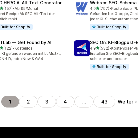
O HERO AI Alt Text Generator
Webrex: SEO‑Schema
von 5 Sternen
von 5 Sternen
(157)
•
Ab $5/Monat
4,9
(797)
•
Kostenloser Pl
 Rezensionen insgesamt
797 Rezensionen insgesa
ret Recipe AI: SEO Alt-Text der
Gefunden bei Google, Cha
klich rankt
jeder KI-Suche: automatis
Built for Shopify
Built for Shopify
TLab — Get Found by AI
SEO On: KI‑Blogpost‑B
von 5 Sternen
von 5 Sternen
(122)
•
Kostenlos
4,9
(532)
•
Kostenloser Pl
 Rezensionen insgesamt
532 Rezensionen insgesa
 KI gefunden werden mit LLMs.txt,
Erstellen Sie SEO-Blogbeit
ON-LD, IndexNow & GA4
schneller und besser
Built for Shopify
Weiter
1
2
3
4
…
43