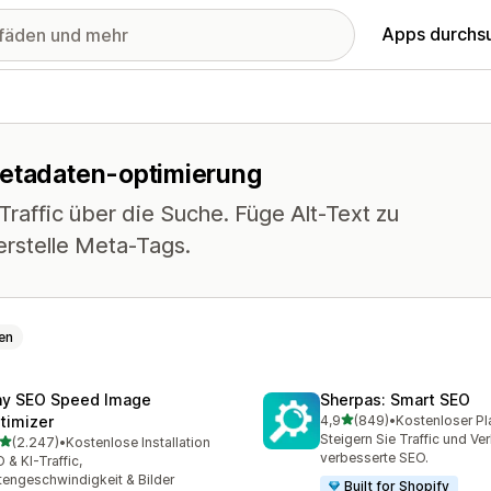
Apps durchs
metadaten-optimierung
raffic über die Suche. Füge Alt-Text zu
erstelle Meta-Tags.
en
ny SEO Speed Image
Sherpas: Smart SEO
von 5 Sternen
timizer
4,9
(849)
•
Kostenloser Pl
849 Rezensionen insgesa
Steigern Sie Traffic und Ve
von 5 Sternen
(2.247)
•
Kostenlose Installation
7 Rezensionen insgesamt
verbesserte SEO.
 & KI-Traffic,
tengeschwindigkeit & Bilder
Built for Shopify