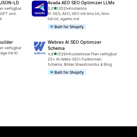
 JSON‑LD
Avada AEO SEO Optimizer LLMs
von 5 Sternen
an verfügbar
5,0
(352)
•
Kostenlos
mt
352 Rezensionen insgesamt
tGPT und
KI-SEO, AEO, GEO mit llms.txt, llms-
ch
full.txt, agents.md
Built for Shopify
uilder
Webrex AI SEO Optimizer
an verfügbar
Schema
mt
räge mit KI
von 5 Sternen
4,8
(529)
•
Kostenloser Plan verfügbar
529 Rezensionen insgesamt
25+ AI-Meta-SEO-Funktionen:
Schema, Bilder, Breadcrumbs & Blog
Built for Shopify