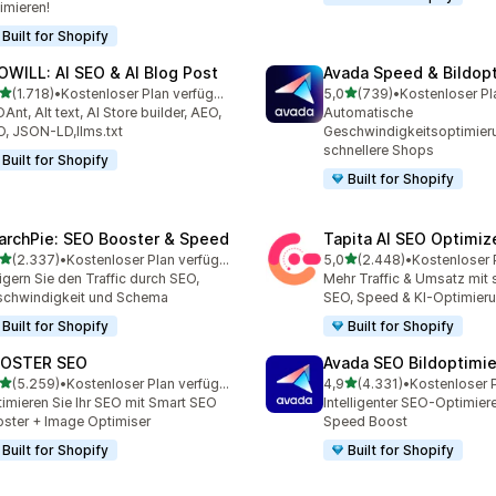
imieren!
Built for Shopify
OWILL: AI SEO & AI Blog Post
Avada Speed & Bildopt
von 5 Sternen
von 5 Sternen
(1.718)
•
Kostenloser Plan verfügbar
5,0
(739)
•
Kostenloser Pl
8 Rezensionen insgesamt
739 Rezensionen insgesa
Ant, Alt text, AI Store builder, AEO,
Automatische
, JSON-LD,llms.txt
Geschwindigkeitsoptimieru
schnellere Shops
Built for Shopify
Built for Shopify
archPie: SEO Booster & Speed
Tapita AI SEO Optimiz
von 5 Sternen
von 5 Sternen
(2.337)
•
Kostenloser Plan verfügbar
5,0
(2.448)
•
7 Rezensionen insgesamt
2448 Rezensionen insges
igern Sie den Traffic durch SEO,
Mehr Traffic & Umsatz mit
chwindigkeit und Schema
SEO, Speed & KI-Optimier
Built for Shopify
Built for Shopify
OSTER SEO
Avada SEO Bildoptimi
von 5 Sternen
von 5 Sternen
(5.259)
•
Kostenloser Plan verfügbar
4,9
(4.331)
•
9 Rezensionen insgesamt
4331 Rezensionen insges
imieren Sie Ihr SEO mit Smart SEO
Intelligenter SEO-Optimiere
ster + Image Optimiser
Speed Boost
Built for Shopify
Built for Shopify