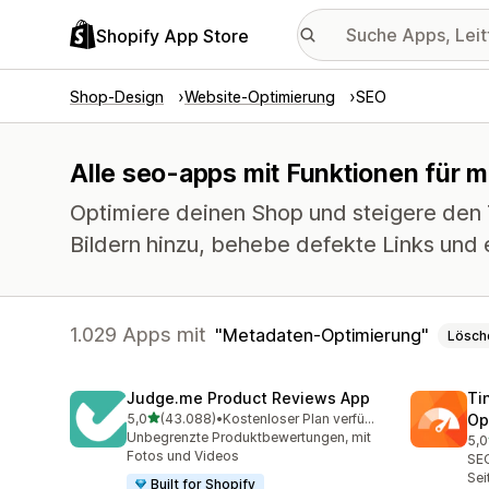
Shopify App Store
Shop-Design
Website-Optimierung
SEO
Alle seo-apps mit Funktionen für 
Optimiere deinen Shop und steigere den T
Bildern hinzu, behebe defekte Links und 
1.029 Apps mit
Metadaten-Optimierung
Lösch
Judge.me Product Reviews App
Ti
von 5 Sternen
5,0
(43.088)
•
Kostenloser Plan verfügbar
Op
43088 Rezensionen insgesamt
Unbegrenzte Produktbewertungen, mit
5,0
224
Fotos und Videos
SEO
Sei
Built for Shopify