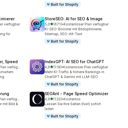
Built for Shopify
imierer
StoreSEO: AI for SEO & Image
von 5 Sternen
an verfügbar
5,0
(671)
•
Kostenloser Plan verfügbar
mt
671 Rezensionen insgesamt
KI-SEO-Booster mit Bildoptimierer,
ng für
Sitemap, SEO-Alt-Text
Built for Shopify
er, Speed
IndexGPT: AI SEO for ChatGPT
von 5 Sternen
Kostenloser Plan verfügbar
4,9
(118)
•
Kostenloser Plan verfügbar
amt
118 Rezensionen insgesamt
 smartem
Mehr KI-Traffic & höhere Rankings in
ung
ChatGPT & Gemini mit LLM-SEO
Built for Shopify
erung
SEOAnt ‑ Page Speed Optimizer
von 5 Sternen
Kostenloser Plan verfügbar
4,9
(132)
•
Kostenlos
amt
132 Rezensionen insgesamt
r mit Bild &
Lassen Sie Ihre Seiten (fast) sofort
laden
Built for Shopify