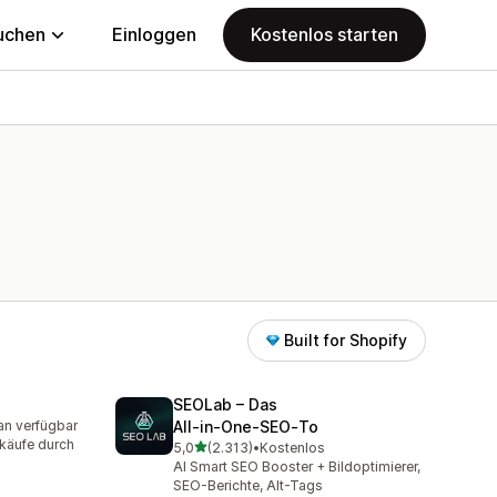
uchen
Einloggen
Kostenlos starten
Built for Shopify
SEOLab – Das
an verfügbar
All‑in‑One‑SEO‑To
mt
rkäufe durch
von 5 Sternen
5,0
(2.313)
•
Kostenlos
2313 Rezensionen insgesamt
AI Smart SEO Booster + Bildoptimierer,
SEO-Berichte, Alt-Tags