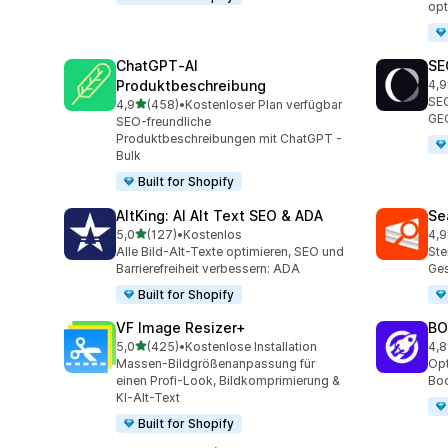
opt
ChatGPT‑AI
SE
Produktbeschreibung
4,9
171
SEO
von 5 Sternen
4,9
(458)
•
Kostenloser Plan verfügbar
458 Rezensionen insgesamt
GEO
SEO-freundliche
Produktbeschreibungen mit ChatGPT -
Bulk
Built for Shopify
AltKing: AI Alt Text SEO & ADA
Se
von 5 Sternen
5,0
(127)
•
Kostenlos
4,9
127 Rezensionen insgesamt
233
Alle Bild-Alt-Texte optimieren, SEO und
Ste
Barrierefreiheit verbessern: ADA
Ges
Built for Shopify
VF Image Resizer+
BO
von 5 Sternen
5,0
(425)
•
Kostenlose Installation
4,8
425 Rezensionen insgesamt
525
Massen-Bildgrößenanpassung für
Opt
einen Profi-Look, Bildkomprimierung &
Boo
KI-Alt-Text
Built for Shopify