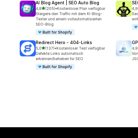
AI Blog Agent | SEO Auto Blog
SE
von 5 Sternen
4,8
(205)
•
Kostenloser Plan verfügbar
4,9
205 Rezensionen insgesamt
157
Steigere den Traffic mit dem KI-Blog-
Sec
Texter und einem vollautomatisierten
wir
SEO-Blog
Built for Shopify
Redirect Hero ‑ 404‑Links
GP
von 5 Sternen
5,0
(137)
•
Kostenloser Test verfügbar
4,9
137 Rezensionen insgesamt
122
Defekte Links automatisch
Von
erkennen/beheben für SEO
JS
Built for Shopify