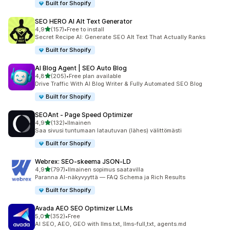
Built for Shopify
SEO HERO AI Alt Text Generator
/ 5 tähteä
4,9
(157)
•
Free to install
157 arvostelua yhteensä
Secret Recipe AI: Generate SEO Alt Text That Actually Ranks
Built for Shopify
AI Blog Agent | SEO Auto Blog
/ 5 tähteä
4,8
(205)
•
Free plan available
205 arvostelua yhteensä
Drive Traffic With AI Blog Writer & Fully Automated SEO Blog
Built for Shopify
SEOAnt ‑ Page Speed Optimizer
/ 5 tähteä
4,9
(132)
•
Ilmainen
132 arvostelua yhteensä
Saa sivusi tuntumaan latautuvan (lähes) välittömästi
Built for Shopify
Webrex: SEO‑skeema JSON‑LD
/ 5 tähteä
4,9
(797)
•
Ilmainen sopimus saatavilla
797 arvostelua yhteensä
Paranna AI-näkyvyyttä — FAQ Schema ja Rich Results
Built for Shopify
Avada AEO SEO Optimizer LLMs
/ 5 tähteä
5,0
(352)
•
Free
352 arvostelua yhteensä
AI SEO, AEO, GEO with llms.txt, llms-full,txt, agents.md