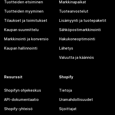
Tuotteiden etsiminen
Markkinapaikat
Tuotteiden myyminen
Tuotearvostelut
Tilaukset ja toimitukset
Lisämyynti ja tuotepaketit
Kaupan suunnittelu
Sähköpostimarkkinointi
Markkinointi ja konversio
Hakukoneoptimointi
Kaupan hallinnointi
Lähetys
Valuutta ja käännös
Resurssit
Shopify
Shopifyn ohjekeskus
Tietoja
API-dokumentaatio
Uramahdollisuudet
Shopify-yhteisö
Sijoittajat