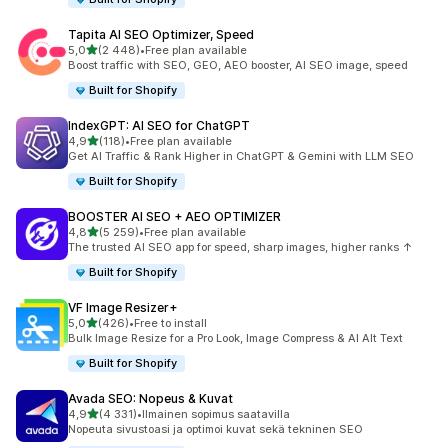
Tapita AI SEO Optimizer, Speed
/ 5 tähteä
5,0
(2 448)
•
Free plan available
2448 arvostelua yhteensä
Boost traffic with SEO, GEO, AEO booster, AI SEO image, speed
Built for Shopify
IndexGPT: AI SEO for ChatGPT
/ 5 tähteä
4,9
(118)
•
Free plan available
118 arvostelua yhteensä
Get AI Traffic & Rank Higher in ChatGPT & Gemini with LLM SEO
Built for Shopify
BOOSTER AI SEO + AEO OPTIMIZER
/ 5 tähteä
4,8
(5 259)
•
Free plan available
5259 arvostelua yhteensä
The trusted AI SEO app for speed, sharp images, higher ranks ↑
Built for Shopify
VF Image Resizer+
/ 5 tähteä
5,0
(426)
•
Free to install
426 arvostelua yhteensä
Bulk Image Resize for a Pro Look, Image Compress & AI Alt Text
Built for Shopify
Avada SEO: Nopeus & Kuvat
/ 5 tähteä
4,9
(4 331)
•
Ilmainen sopimus saatavilla
4331 arvostelua yhteensä
Nopeuta sivustoasi ja optimoi kuvat sekä tekninen SEO