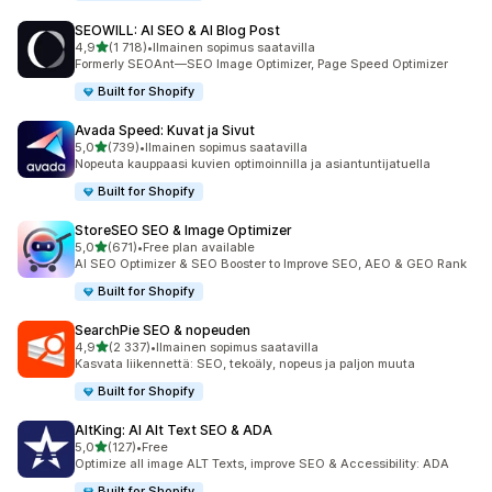
SEOWILL: AI SEO & AI Blog Post
/ 5 tähteä
4,9
(1 718)
•
Ilmainen sopimus saatavilla
1718 arvostelua yhteensä
Formerly SEOAnt—SEO Image Optimizer, Page Speed Optimizer
Built for Shopify
Avada Speed: Kuvat ja Sivut
/ 5 tähteä
5,0
(739)
•
Ilmainen sopimus saatavilla
739 arvostelua yhteensä
Nopeuta kauppaasi kuvien optimoinnilla ja asiantuntijatuella
Built for Shopify
StoreSEO SEO & Image Optimizer
/ 5 tähteä
5,0
(671)
•
Free plan available
671 arvostelua yhteensä
AI SEO Optimizer & SEO Booster to Improve SEO, AEO & GEO Rank
Built for Shopify
SearchPie SEO & nopeuden
/ 5 tähteä
4,9
(2 337)
•
Ilmainen sopimus saatavilla
2337 arvostelua yhteensä
Kasvata liikennettä: SEO, tekoäly, nopeus ja paljon muuta
Built for Shopify
AltKing: AI Alt Text SEO & ADA
/ 5 tähteä
5,0
(127)
•
Free
127 arvostelua yhteensä
Optimize all image ALT Texts, improve SEO & Accessibility: ADA
Built for Shopify