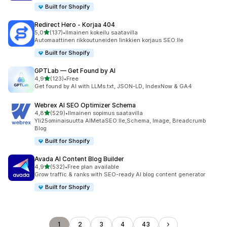
Built for Shopify
Redirect Hero ‑ Korjaa 404
/ 5 tähteä
5,0
(137)
•
Ilmainen kokeilu saatavilla
137 arvostelua yhteensä
Automaattinen rikkoutuneiden linkkien korjaus SEO:lle
Built for Shopify
GPTLab — Get Found by AI
/ 5 tähteä
4,9
(123)
•
Free
123 arvostelua yhteensä
Get found by AI with LLMs.txt, JSON-LD, IndexNow & GA4
Webrex AI SEO Optimizer Schema
/ 5 tähteä
4,8
(529)
•
Ilmainen sopimus saatavilla
529 arvostelua yhteensä
Yli25ominaisuutta AIMetaSEO:lle,Schema, Image, Breadcrumb
BIog
Built for Shopify
Avada AI Content Blog Builder
/ 5 tähteä
4,9
(532)
•
Free plan available
532 arvostelua yhteensä
Grow traffic & ranks with SEO-ready AI blog content generator
Built for Shopify
1
2
3
4
43