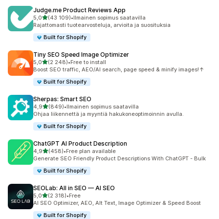
Judge.me Product Reviews App
/ 5 tähteä
5,0
(43 109)
•
Ilmainen sopimus saatavilla
43109 arvostelua yhteensä
Rajattomasti tuotearvosteluja, arvioita ja suosituksia
Built for Shopify
Tiny SEO Speed Image Optimizer
/ 5 tähteä
5,0
(2 248)
•
Free to install
2248 arvostelua yhteensä
Boost SEO traffic, AEO/AI search, page speed & minify images!↑
Built for Shopify
Sherpas: Smart SEO
/ 5 tähteä
4,9
(849)
•
Ilmainen sopimus saatavilla
849 arvostelua yhteensä
Ohjaa liikennettä ja myyntiä hakukoneoptimoinnin avulla.
Built for Shopify
ChatGPT AI Product Description
/ 5 tähteä
4,9
(458)
•
Free plan available
458 arvostelua yhteensä
Generate SEO Friendly Product Descriptions With ChatGPT - Bulk
Built for Shopify
SEOLab: All in SEO — AI SEO
/ 5 tähteä
5,0
(2 318)
•
Free
2318 arvostelua yhteensä
AI SEO Optimizer, AEO, Alt Text, Image Optimizer & Speed Boost
Built for Shopify