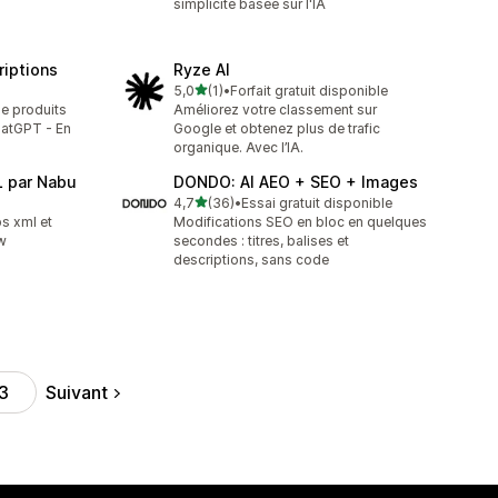
simplicité basée sur l'IA
riptions
Ryze AI
étoile(s) sur 5
5,0
(1)
•
Forfait gratuit disponible
1 avis au total
e produits
Améliorez votre classement sur
hatGPT - En
Google et obtenez plus de trafic
organique. Avec l’IA.
 par Nabu
DONDO: AI AEO + SEO + Images
étoile(s) sur 5
4,7
(36)
•
Essai gratuit disponible
36 avis au total
s xml et
Modifications SEO en bloc en quelques
w
secondes : titres, balises et
descriptions, sans code
Suivant
3