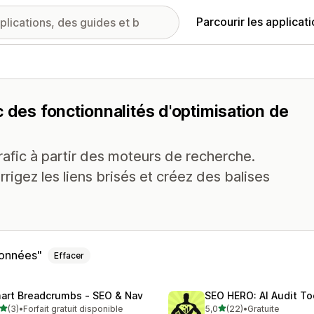
Parcourir les applicat
 des fonctionnalités d'optimisation de
afic à partir des moteurs de recherche.
rrigez les liens brisés et créez des balises
données
Effacer
art Breadcrumbs ‑ SEO & Nav
SEO HERO: AI Audit To
étoile(s) sur 5
étoile(s) sur 5
(3)
•
Forfait gratuit disponible
5,0
(22)
•
Gratuite
vis au total
22 avis au total