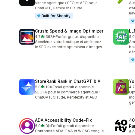
Vitrine agentique : GEO et AEO pour
Aut
ChatGPT, Gemini et Claude
d’A
nav
Built for Shopify
Crush: Speed & Image Optimizer
LL
étoile(s) sur 5
4,7
(368)
•
Forfait gratuit disponible
5,0
368 avis au total
8 a
Accélérez votre boutique et améliorez
Amé
le SEO avec notre optimiseur d’images
bou
déc
StoreRank Rank in ChatGPT & AI
Yo
étoile(s) sur 5
5,0
(19)
•
Essai gratuit disponible
4,7
19 avis au total
157
SEO IA pour le commerce agentique :
Opt
ChatGPT, Claude, Perplexity et AEO
mot
gén
ADA Accessibility Code‑Fix
40
étoile(s) sur 5
5,0
(8)
•
Forfait gratuit disponible
Ra
8 avis au total
Conformité ADA, EAA et WCAG conçue
5,0
13 