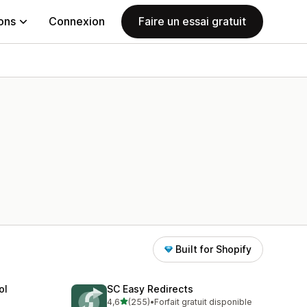
ions
Connexion
Faire un essai gratuit
Built for Shopify
ol
SC Easy Redirects
étoile(s) sur 5
4,6
(255)
•
Forfait gratuit disponible
255 avis au total