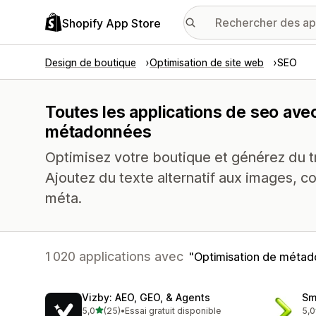
Shopify App Store
Design de boutique
Optimisation de site web
SEO
Toutes les applications de seo avec
métadonnées
Optimisez votre boutique et générez du tr
Ajoutez du texte alternatif aux images, co
méta.
1 020 applications avec
Optimisation de méta
Vizby: AEO, GEO, & Agents
Sm
étoile(s) sur 5
5,0
(25)
•
Essai gratuit disponible
5,0
25 avis au total
3 a