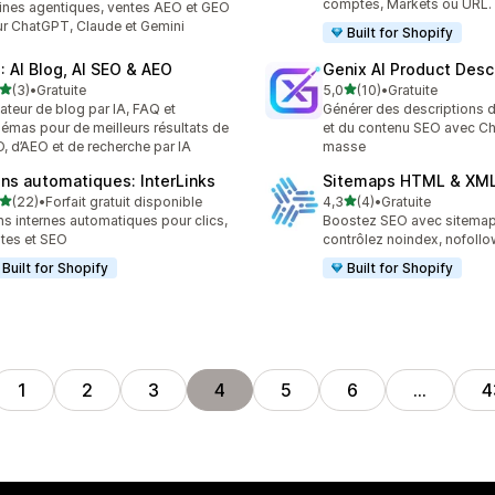
comptes, Markets ou URL.
rines agentiques, ventes AEO et GEO
r ChatGPT, Claude et Gemini
Built for Shopify
I: AI Blog, AI SEO & AEO
Genix AI Product Desc
étoile(s) sur 5
étoile(s) sur 5
(3)
•
Gratuite
5,0
(10)
•
Gratuite
vis au total
10 avis au total
ateur de blog par IA, FAQ et
Générer des descriptions d
émas pour de meilleurs résultats de
et du contenu SEO avec C
, d’AEO et de recherche par IA
masse
ens automatiques: InterLinks
Sitemaps HTML & XML
étoile(s) sur 5
étoile(s) sur 5
(22)
•
Forfait gratuit disponible
4,3
(4)
•
Gratuite
avis au total
4 avis au total
ns internes automatiques pour clics,
Boostez SEO avec sitemap
tes et SEO
contrôlez noindex, nofollo
Built for Shopify
Built for Shopify
1
2
3
4
5
6
…
4