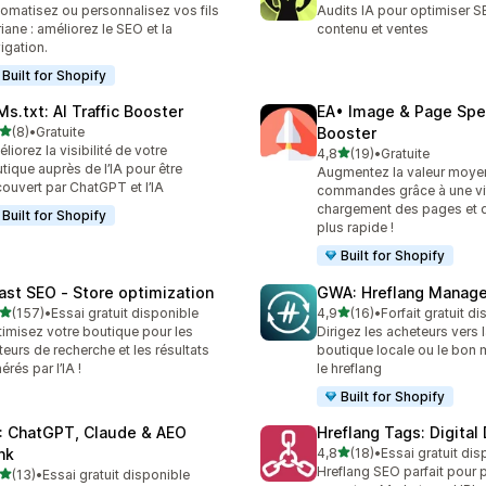
omatisez ou personnalisez vos fils
Audits IA pour optimiser S
riane : améliorez le SEO et la
contenu et ventes
igation.
Built for Shopify
Ms.txt: AI Traffic Booster
EA• Image & Page Sp
étoile(s) sur 5
(8)
•
Gratuite
Booster
vis au total
liorez la visibilité de votre
étoile(s) sur 5
4,8
(19)
•
Gratuite
19 avis au total
tique auprès de l’IA pour être
Augmentez la valeur moye
ouvert par ChatGPT et l’IA
commandes grâce à une vi
chargement des pages et 
Built for Shopify
plus rapide !
Built for Shopify
ast SEO ‑ Store optimization
GWA: Hreflang Manage
étoile(s) sur 5
étoile(s) sur 5
(157)
•
Essai gratuit disponible
4,9
(16)
•
Forfait gratuit d
 avis au total
16 avis au total
imisez votre boutique pour les
Dirigez les acheteurs vers 
eurs de recherche et les résultats
boutique locale ou le bon
érés par l’IA !
le hreflang
Built for Shopify
: ChatGPT, Claude & AEO
Hreflang Tags: Digital
étoile(s) sur 5
nk
4,8
(18)
•
Essai gratuit dis
18 avis au total
Hreflang SEO parfait pour 
étoile(s) sur 5
(13)
•
Essai gratuit disponible
avis au total