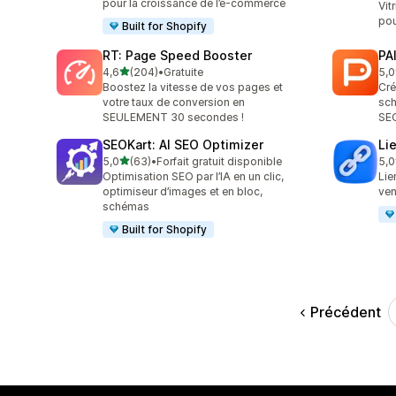
pour la croissance de l’e-commerce
Vit
pou
Built for Shopify
RT: Page Speed Booster
PA
étoile(s) sur 5
4,6
(204)
•
Gratuite
5,0
204 avis au total
3 a
Boostez la vitesse de vos pages et
Cré
votre taux de conversion en
sch
SEULEMENT 30 secondes !
SEO
SEOKart: AI SEO Optimizer
Li
étoile(s) sur 5
5,0
(63)
•
Forfait gratuit disponible
5,0
63 avis au total
22 
Optimisation SEO par l’IA en un clic,
Lie
optimiseur d’images et en bloc,
ven
schémas
Built for Shopify
Précédent