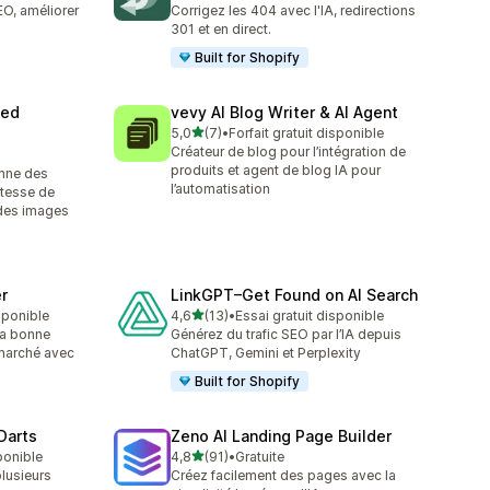
EO, améliorer
Corrigez les 404 avec l'IA, redirections
301 et en direct.
Built for Shopify
eed
vevy AI Blog Writer & AI Agent
étoile(s) sur 5
5,0
(7)
•
Forfait gratuit disponible
7 avis au total
Créateur de blog pour l’intégration de
produits et agent de blog IA pour
nne des
l’automatisation
tesse de
des images
r
LinkGPT–Get Found on AI Search
étoile(s) sur 5
isponible
4,6
(13)
•
Essai gratuit disponible
13 avis au total
la bonne
Générez du trafic SEO par l’IA depuis
 marché avec
ChatGPT, Gemini et Perplexity
Built for Shopify
 Darts
Zeno AI Landing Page Builder
étoile(s) sur 5
ponible
4,8
(91)
•
Gratuite
91 avis au total
plusieurs
Créez facilement des pages avec la