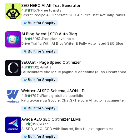
SEO HERO AI Alt Text Generator
stelle su 5
4,9
(157)
•
Free to install
157 recensioni totali
Secret Recipe AI: Generate SEO Alt Text That Actually Ranks
Built for Shopify
AI Blog Agent | SEO Auto Blog
stelle su 5
4,8
(205)
•
Free plan available
205 recensioni totali
Drive Traffic With AI Blog Writer & Fully Automated SEO Blog
Built for Shopify
SEOAnt ‑ Page Speed Optimizer
stelle su 5
4,9
(132)
•
Gratis
132 recensioni totali
Fai sembrare che le tue pagine si carichino (quasi) istantanea
Built for Shopify
Webrex: AI SEO Schema, JSON‑LD
stelle su 5
4,9
(797)
•
Piano gratuito disponibile
797 recensioni totali
Fatti trovare da Google, ChatGPT e ogni AI: automaticamente
Built for Shopify
Avada AEO SEO Optimizer LLMs
stelle su 5
5,0
(352)
•
Free
352 recensioni totali
AI SEO, AEO, GEO with llms.txt, llms-full,txt, agents.md
Built for Shopify