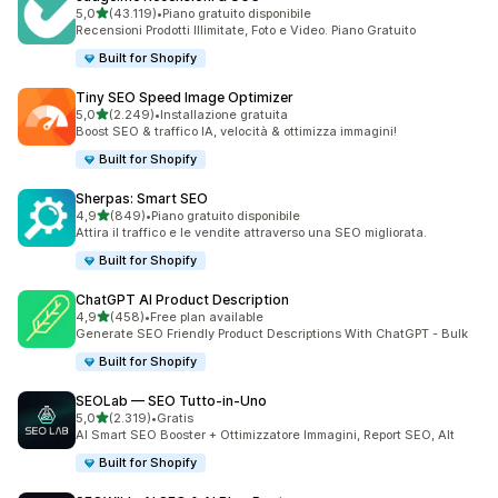
stelle su 5
5,0
(43.119)
•
Piano gratuito disponibile
43119 recensioni totali
Recensioni Prodotti Illimitate, Foto e Video. Piano Gratuito
Built for Shopify
Tiny SEO Speed Image Optimizer
stelle su 5
5,0
(2.249)
•
Installazione gratuita
2249 recensioni totali
Boost SEO & traffico IA, velocità & ottimizza immagini!
Built for Shopify
Sherpas: Smart SEO
stelle su 5
4,9
(849)
•
Piano gratuito disponibile
849 recensioni totali
Attira il traffico e le vendite attraverso una SEO migliorata.
Built for Shopify
ChatGPT AI Product Description
stelle su 5
4,9
(458)
•
Free plan available
458 recensioni totali
Generate SEO Friendly Product Descriptions With ChatGPT - Bulk
Built for Shopify
SEOLab — SEO Tutto‑in‑Uno
stelle su 5
5,0
(2.319)
•
Gratis
2319 recensioni totali
AI Smart SEO Booster + Ottimizzatore Immagini, Report SEO, Alt
Built for Shopify