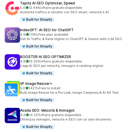
Tapita AI SEO Optimizer, Speed
stelle su 5
5,0
(2.448)
•
Piano gratuito disponibile
2448 recensioni totali
Aumenta traffico e vendite con SEO smart, velocità e AI.
Built for Shopify
IndexGPT: AI SEO for ChatGPT
stelle su 5
4,9
(118)
•
Free plan available
118 recensioni totali
Get AI Traffic & Rank Higher in ChatGPT & Gemini with LLM SEO
Built for Shopify
BOOSTER AI SEO OPTIMIZER
stelle su 5
4,8
(5.259)
•
Piano gratuito disponibile
5259 recensioni totali
L'app AI SEO per velocita, immagini e ranking migliori
Built for Shopify
VF Image Resizer+
stelle su 5
5,0
(427)
•
Free to install
427 recensioni totali
Bulk Image Resize for a Pro Look, Image Compress & AI Alt Text
Built for Shopify
Avada SEO: Velocità & Immagini
stelle su 5
4,9
(4.331)
•
Piano gratuito disponibile
4331 recensioni totali
Ottimizza immagini, velocità e SEO con un solo strumento
Built for Shopify