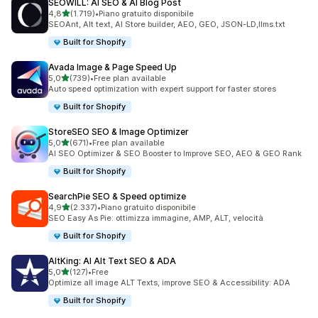
SEOWILL: AI SEO & AI Blog Post
stelle su 5
4,8
(1.719)
•
Piano gratuito disponibile
1719 recensioni totali
SEOAnt, Alt text, AI Store builder, AEO, GEO, JSON-LD,llms.txt
Built for Shopify
Avada Image & Page Speed Up
stelle su 5
5,0
(739)
•
Free plan available
739 recensioni totali
Auto speed optimization with expert support for faster stores
Built for Shopify
StoreSEO SEO & Image Optimizer
stelle su 5
5,0
(671)
•
Free plan available
671 recensioni totali
AI SEO Optimizer & SEO Booster to Improve SEO, AEO & GEO Rank
Built for Shopify
SearchPie SEO & Speed optimize
stelle su 5
4,9
(2.337)
•
Piano gratuito disponibile
2337 recensioni totali
SEO Easy As Pie: ottimizza immagine, AMP, ALT, velocità
Built for Shopify
AltKing: AI Alt Text SEO & ADA
stelle su 5
5,0
(127)
•
Free
127 recensioni totali
Optimize all image ALT Texts, improve SEO & Accessibility: ADA
Built for Shopify