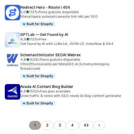
Redirect Hero ‑ Risolvi i 404
stelle su 5
5,0
(137)
•
Prova gratuita disponibile
137 recensioni totali
Rileva/ripara automaticamente link rotti per SEO
Built for Shopify
GPTLab — Get Found by AI
stelle su 5
4,9
(123)
•
Free
123 recensioni totali
Get found by AI with LLMs.txt, JSON-LD, IndexNow & GA4
Schemaottimizator SEOAI Webrex
stelle su 5
4,8
(529)
•
Piano gratuito disponibile
529 recensioni totali
Oltre25funzionalità per MetaSEO AI,Schema,Immagine,
Breadcrumb
Built for Shopify
Avada AI Content Blog Builder
stelle su 5
4,9
(532)
•
Free plan available
532 recensioni totali
Grow traffic & ranks with SEO-ready AI blog content generator
Built for Shopify
1
2
3
4
43