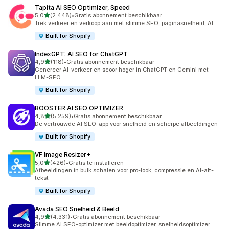
Tapita AI SEO Optimizer, Speed
van 5 sterren
5,0
(2.448)
•
Gratis abonnement beschikbaar
2448 recensies in totaal
Trek verkeer en verkoop aan met slimme SEO, paginasnelheid, AI
Built for Shopify
IndexGPT: AI SEO for ChatGPT
van 5 sterren
4,9
(118)
•
Gratis abonnement beschikbaar
118 recensies in totaal
Genereer AI-verkeer en scoor hoger in ChatGPT en Gemini met
LLM-SEO
Built for Shopify
BOOSTER AI SEO OPTIMIZER
van 5 sterren
4,8
(5.259)
•
Gratis abonnement beschikbaar
5259 recensies in totaal
De vertrouwde AI SEO-app voor snelheid en scherpe afbeeldingen
Built for Shopify
VF Image Resizer+
van 5 sterren
5,0
(426)
•
Gratis te installeren
426 recensies in totaal
Afbeeldingen in bulk schalen voor pro-look, compressie en AI-alt-
tekst
Built for Shopify
Avada SEO Snelheid & Beeld
van 5 sterren
4,9
(4.331)
•
Gratis abonnement beschikbaar
4331 recensies in totaal
Slimme AI SEO-optimizer met beeldoptimizer, snelheidsoptimizer