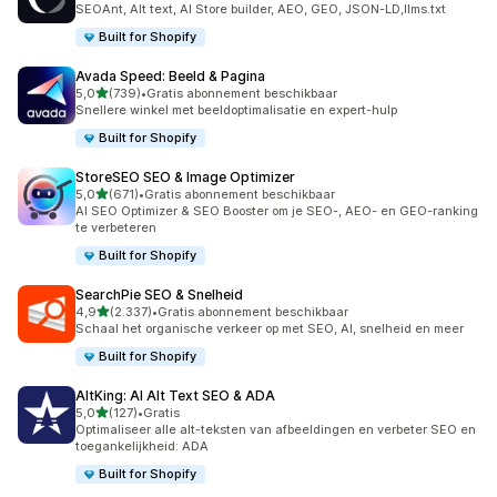
SEOAnt, Alt text, AI Store builder, AEO, GEO, JSON-LD,llms.txt
Built for Shopify
Avada Speed: Beeld & Pagina
van 5 sterren
5,0
(739)
•
Gratis abonnement beschikbaar
739 recensies in totaal
Snellere winkel met beeldoptimalisatie en expert-hulp
Built for Shopify
StoreSEO SEO & Image Optimizer
van 5 sterren
5,0
(671)
•
Gratis abonnement beschikbaar
671 recensies in totaal
AI SEO Optimizer & SEO Booster om je SEO-, AEO- en GEO-ranking
te verbeteren
Built for Shopify
SearchPie SEO & Snelheid
van 5 sterren
4,9
(2.337)
•
Gratis abonnement beschikbaar
2337 recensies in totaal
Schaal het organische verkeer op met SEO, AI, snelheid en meer
Built for Shopify
AltKing: AI Alt Text SEO & ADA
van 5 sterren
5,0
(127)
•
Gratis
127 recensies in totaal
Optimaliseer alle alt-teksten van afbeeldingen en verbeter SEO en
toegankelijkheid: ADA
Built for Shopify