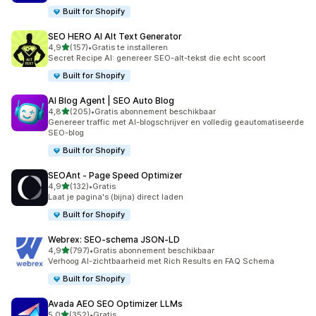
Built for Shopify
SEO HERO AI Alt Text Generator
van 5 sterren
4,9
(157)
•
Gratis te installeren
157 recensies in totaal
Secret Recipe AI: genereer SEO-alt-tekst die echt scoort
Built for Shopify
AI Blog Agent | SEO Auto Blog
van 5 sterren
4,8
(205)
•
Gratis abonnement beschikbaar
205 recensies in totaal
Genereer traffic met AI-blogschrijver en volledig geautomatiseerde
SEO-blog
Built for Shopify
SEOAnt ‑ Page Speed Optimizer
van 5 sterren
4,9
(132)
•
Gratis
132 recensies in totaal
Laat je pagina's (bijna) direct laden
Built for Shopify
Webrex: SEO‑schema JSON‑LD
van 5 sterren
4,9
(797)
•
Gratis abonnement beschikbaar
797 recensies in totaal
Verhoog AI-zichtbaarheid met Rich Results en FAQ Schema
Built for Shopify
Avada AEO SEO Optimizer LLMs
van 5 sterren
5,0
(352)
•
Gratis