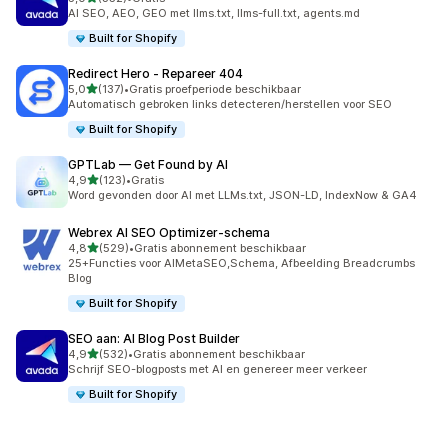
352 recensies in totaal
AI SEO, AEO, GEO met llms.txt, llms-full.txt, agents.md
Built for Shopify
Redirect Hero ‑ Repareer 404
van 5 sterren
5,0
(137)
•
Gratis proefperiode beschikbaar
137 recensies in totaal
Automatisch gebroken links detecteren/herstellen voor SEO
Built for Shopify
GPTLab — Get Found by AI
van 5 sterren
4,9
(123)
•
Gratis
123 recensies in totaal
Word gevonden door AI met LLMs.txt, JSON-LD, IndexNow & GA4
Webrex AI SEO Optimizer‑schema
van 5 sterren
4,8
(529)
•
Gratis abonnement beschikbaar
529 recensies in totaal
25+Functies voor AIMetaSEO,Schema, Afbeelding Breadcrumbs
BIog
Built for Shopify
SEO aan: AI Blog Post Builder
van 5 sterren
4,9
(532)
•
Gratis abonnement beschikbaar
532 recensies in totaal
Schrijf SEO-blogposts met AI en genereer meer verkeer
Built for Shopify