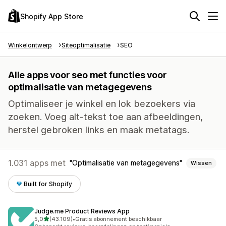
Shopify App Store
Winkelontwerp
Siteoptimalisatie
SEO
Alle apps voor seo met functies voor
optimalisatie van metagegevens
Optimaliseer je winkel en lok bezoekers via
zoeken. Voeg alt-tekst toe aan afbeeldingen,
herstel gebroken links en maak metatags.
1.031 apps met
Optimalisatie van metagegevens
Wissen
Built for Shopify
Judge.me Product Reviews App
van 5 sterren
5,0
(43.109)
•
Gratis abonnement beschikbaar
43109 recensies in totaal