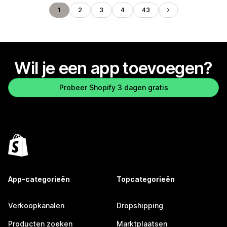
1
2
3
4
43
Wil je een app toevoegen?
Probeer Shopify 3 dagen gratis
App-categorieën
Topcategorieën
Verkoopkanalen
Dropshipping
Producten zoeken
Marktplaatsen