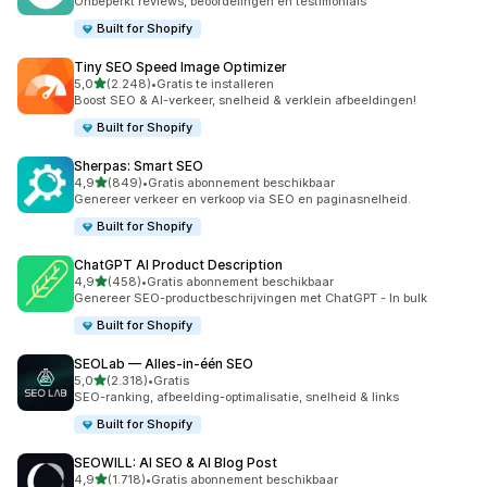
Onbeperkt reviews, beoordelingen en testimonials
Built for Shopify
Tiny SEO Speed Image Optimizer
van 5 sterren
5,0
(2.248)
•
Gratis te installeren
2248 recensies in totaal
Boost SEO & AI-verkeer, snelheid & verklein afbeeldingen!
Built for Shopify
Sherpas: Smart SEO
van 5 sterren
4,9
(849)
•
Gratis abonnement beschikbaar
849 recensies in totaal
Genereer verkeer en verkoop via SEO en paginasnelheid.
Built for Shopify
ChatGPT AI Product Description
van 5 sterren
4,9
(458)
•
Gratis abonnement beschikbaar
458 recensies in totaal
Genereer SEO-productbeschrijvingen met ChatGPT - In bulk
Built for Shopify
SEOLab — Alles‑in‑één SEO
van 5 sterren
5,0
(2.318)
•
Gratis
2318 recensies in totaal
SEO-ranking, afbeelding-optimalisatie, snelheid & links
Built for Shopify
SEOWILL: AI SEO & AI Blog Post
van 5 sterren
4,9
(1.718)
•
Gratis abonnement beschikbaar
1718 recensies in totaal