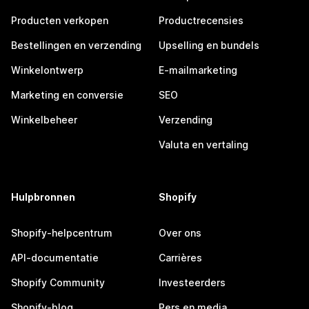
Producten verkopen
Productrecensies
Bestellingen en verzending
Upselling en bundels
Winkelontwerp
E-mailmarketing
Marketing en conversie
SEO
Winkelbeheer
Verzending
Valuta en vertaling
Hulpbronnen
Shopify
Shopify-helpcentrum
Over ons
API-documentatie
Carrières
Shopify Community
Investeerders
Shopify-blog
Pers en media