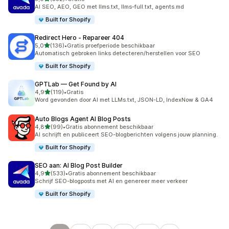
352 recensies in totaal
AI SEO, AEO, GEO met llms.txt, llms-full.txt, agents.md
Built for Shopify
Redirect Hero ‑ Repareer 404
van 5 sterren
5,0
(136)
•
Gratis proefperiode beschikbaar
136 recensies in totaal
Automatisch gebroken links detecteren/herstellen voor SEO
Built for Shopify
GPTLab — Get Found by AI
van 5 sterren
4,9
(119)
•
Gratis
119 recensies in totaal
Word gevonden door AI met LLMs.txt, JSON-LD, IndexNow & GA4
Auto Blogs Agent AI Blog Posts
van 5 sterren
4,8
(99)
•
Gratis abonnement beschikbaar
99 recensies in totaal
AI schrijft en publiceert SEO-blogberichten volgens jouw planning.
Built for Shopify
SEO aan: AI Blog Post Builder
van 5 sterren
4,9
(533)
•
Gratis abonnement beschikbaar
533 recensies in totaal
Schrijf SEO-blogposts met AI en genereer meer verkeer
Built for Shopify