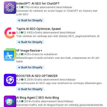
IndexGPT: AI SEO for ChatGPT
van 5 sterren
4,9
(116)
•
Gratis abonnement beschikbaar
116 recensies in totaal
Genereer AI-verkeer en scoor hoger in ChatGPT en Gemini met
LLM-SEO
Built for Shopify
Tapita AI SEO Optimizer, Speed
van 5 sterren
5,0
(2.445)
•
Gratis abonnement beschikbaar
2445 recensies in totaal
Trek verkeer en verkoop aan met slimme SEO, paginasnelheid, AI
Built for Shopify
VF Image Resizer+
van 5 sterren
5,0
(425)
•
Gratis te installeren
425 recensies in totaal
Afbeeldingen in bulk schalen voor pro-look, compressie en AI-alt-
tekst
Built for Shopify
BOOSTER AI SEO OPTIMIZER
van 5 sterren
4,9
(5.259)
•
Gratis abonnement beschikbaar
5259 recensies in totaal
De vertrouwde AI SEO-app voor snelheid en scherpe afbeeldingen
Built for Shopify
AI Blog Agent | SEO Auto Blog
van 5 sterren
4,8
(204)
•
Gratis abonnement beschikbaar
204 recensies in totaal
Genereer traffic met AI-blogschrijver en volledig geautomatiseerde