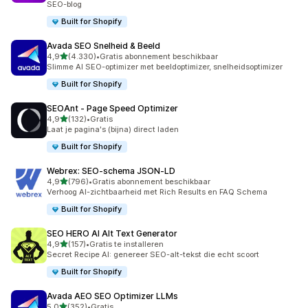
SEO-blog
Built for Shopify
Avada SEO Snelheid & Beeld
van 5 sterren
4,9
(4.330)
•
Gratis abonnement beschikbaar
4330 recensies in totaal
Slimme AI SEO-optimizer met beeldoptimizer, snelheidsoptimizer
Built for Shopify
SEOAnt ‑ Page Speed Optimizer
van 5 sterren
4,9
(132)
•
Gratis
132 recensies in totaal
Laat je pagina's (bijna) direct laden
Built for Shopify
Webrex: SEO‑schema JSON‑LD
van 5 sterren
4,9
(796)
•
Gratis abonnement beschikbaar
796 recensies in totaal
Verhoog AI-zichtbaarheid met Rich Results en FAQ Schema
Built for Shopify
SEO HERO AI Alt Text Generator
van 5 sterren
4,9
(157)
•
Gratis te installeren
157 recensies in totaal
Secret Recipe AI: genereer SEO-alt-tekst die echt scoort
Built for Shopify
Avada AEO SEO Optimizer LLMs
van 5 sterren
5,0
(352)
•
Gratis