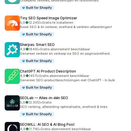
Onbeperkt reviews, beoordelingen en testimonials
Built for Shopify
Tiny SEO Speed Image Optimizer
van 5 sterren
5,0
(2.245)
•
Gratis te installeren
2245 recensies in totaal
Boost SEO & AI-verkeer, snelheid & verklein afbeeldingen!
Built for Shopify
Sherpas: Smart SEO
van 5 sterren
4,9
(849)
•
Gratis abonnement beschikbaar
849 recensies in totaal
Genereer verkeer en verkoop via SEO en paginasnelheid.
Built for Shopify
ChatGPT AI Product Description
van 5 sterren
4,9
(457)
•
Gratis abonnement beschikbaar
457 recensies in totaal
Genereer SEO-productbeschrijvingen met ChatGPT - In bulk
Built for Shopify
SEOLab — Alles‑in‑één SEO
van 5 sterren
5,0
(2.305)
•
Gratis
2305 recensies in totaal
SEO-ranking, afbeelding-optimalisatie, snelheid & links
Built for Shopify
SEOWILL: AI SEO & AI Blog Post
van 5 sterren
4,9
(1.716)
•
Gratis abonnement beschikbaar
1716 recensies in totaal