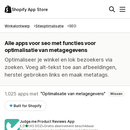
Shopify App Store
Winkelontwerp
Siteoptimalisatie
SEO
Alle apps voor seo met functies voor
optimalisatie van metagegevens
Optimaliseer je winkel en lok bezoekers via
zoeken. Voeg alt-tekst toe aan afbeeldingen,
herstel gebroken links en maak metatags.
1.025 apps met
Optimalisatie van metagegevens
Wissen
Built for Shopify
Judge.me Product Reviews App
van 5 sterren
5,0
(43.002)
•
Gratis abonnement beschikbaar
43002 recensies in totaal