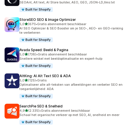
SEOAnt, Alt text, AI Store builder, AEO, GEO, JSON-LD,llms.txt
Built for Shopify
StoreSEO SEO & Image Optimizer
van 5 sterren
5,0
(671)
•
Gratis abonnement beschikbaar
671 recensies in totaal
AI SEO Optimizer & SEO Booster om je SEO-, AEO- en GEO-ranking
te verbeteren
Built for Shopify
Avada Speed: Beeld & Pagina
van 5 sterren
5,0
(738)
•
Gratis abonnement beschikbaar
738 recensies in totaal
Snellere winkel met beeldoptimalisatie en expert-hulp
Built for Shopify
AltKing: AI Alt Text SEO & ADA
van 5 sterren
5,0
(125)
•
Gratis
125 recensies in totaal
Optimaliseer alle alt-teksten van afbeeldingen en verbeter SEO en
toegankelijkheid: ADA
Built for Shopify
SearchPie SEO & Snelheid
van 5 sterren
4,9
(2.335)
•
Gratis abonnement beschikbaar
2335 recensies in totaal
Schaal het organische verkeer op met SEO, AI, snelheid en meer
Built for Shopify