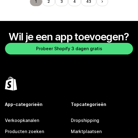
1
2
3
4
43
Wil je een app toevoegen?
Probeer Shopify 3 dagen gratis
App-categorieën
Topcategorieën
Verkoopkanalen
Dropshipping
Producten zoeken
Marktplaatsen