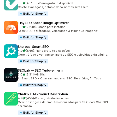
de 5 estrelas
5,0
(43.100)
•
Plano gratuito disponível
43100 avaliações ao todo
Colete avaliações, notas e depoimentos sem limite
Built for Shopify
Tiny SEO Speed Image Optimizer
de 5 estrelas
5,0
(2.248)
•
Grátis para instalar
2248 avaliações ao todo
Boost SEO & tráfego IA, velocidade & minifique imagens!
Built for Shopify
Sherpas: Smart SEO
de 5 estrelas
4,9
(849)
•
Plano gratuito disponível
849 avaliações ao todo
Gere tráfego e vendas por meio de SEO e velocidade da página.
Built for Shopify
SEOLab — SEO Tudo‑em‑um
de 5 estrelas
5,0
(2.311)
•
Grátis
2311 avaliações ao todo
AI Smart SEO + Otimizar Imagens, SEO, Relatórios, Alt Tags
Built for Shopify
ChatGPT AI Product Description
de 5 estrelas
4,9
(458)
•
Plano gratuito disponível
458 avaliações ao todo
Gere descrições de produtos otimizadas para SEO com ChatGPT
em massa
Built for Shopify