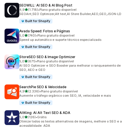
SEOWILL: AI SEO & AI Blog Post
de 5 estrelas
4,9
(1.718)
•
Plano gratuito disponível
1718 avaliações ao todo
SEOAnt,SEO Optimizer,Alt text,AI Store Builder,AEO,GEO,JSON-LD
Built for Shopify
Avada Speed: Fotos e Páginas
de 5 estrelas
5,0
(740)
•
Plano gratuito disponível
740 avaliações ao todo
Speed up automático e suporte técnico especializado.
Built for Shopify
StoreSEO SEO & Image Optimizer
de 5 estrelas
5,0
(671)
•
Plano gratuito disponível
671 avaliações ao todo
AI SEO Optimizer e SEO Booster para melhorar o ranqueamento de
SEO, AEO e GEO
Built for Shopify
SearchPie SEO & Velocidade
de 5 estrelas
4,9
(2.336)
•
Plano gratuito disponível
2336 avaliações ao todo
Aumente o tráfego orgânico com SEO, IA, velocidade e mais
Built for Shopify
AltKing: AI Alt Text SEO & ADA
de 5 estrelas
5,0
(126)
•
Grátis
126 avaliações ao todo
Otimize todos os textos alternativos de imagens, melhore o SEO e a
acessibilidade: ADA