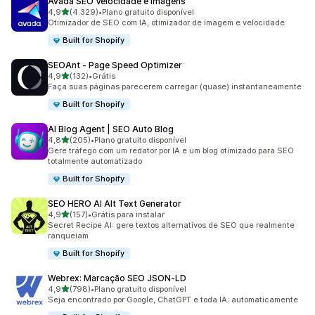
Avada SEO Velocidade e Imagens
de 5 estrelas
4,9
(4.329)
•
Plano gratuito disponível
4329 avaliações ao todo
Otimizador de SEO com IA, otimizador de imagem e velocidade
Built for Shopify
SEOAnt ‑ Page Speed Optimizer
de 5 estrelas
4,9
(132)
•
Grátis
132 avaliações ao todo
Faça suas páginas parecerem carregar (quase) instantaneamente
Built for Shopify
AI Blog Agent | SEO Auto Blog
de 5 estrelas
4,8
(205)
•
Plano gratuito disponível
205 avaliações ao todo
Gere tráfego com um redator por IA e um blog otimizado para SEO
totalmente automatizado
Built for Shopify
SEO HERO AI Alt Text Generator
de 5 estrelas
4,9
(157)
•
Grátis para instalar
157 avaliações ao todo
Secret Recipe AI: gere textos alternativos de SEO que realmente
ranqueiam
Built for Shopify
Webrex: Marcação SEO JSON‑LD
de 5 estrelas
4,9
(798)
•
Plano gratuito disponível
798 avaliações ao todo
Seja encontrado por Google, ChatGPT e toda IA: automaticamente