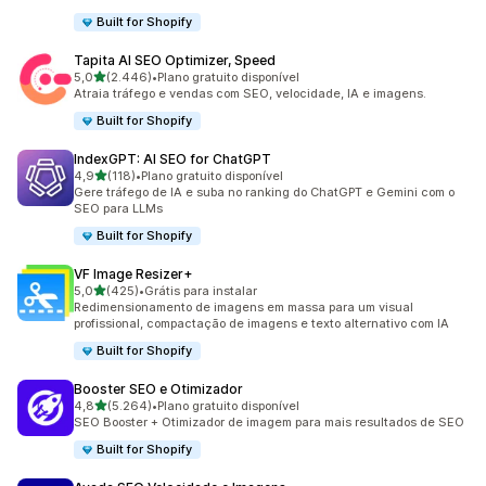
Built for Shopify
Tapita AI SEO Optimizer, Speed
de 5 estrelas
5,0
(2.446)
•
Plano gratuito disponível
2446 avaliações ao todo
Atraia tráfego e vendas com SEO, velocidade, IA e imagens.
Built for Shopify
IndexGPT: AI SEO for ChatGPT
de 5 estrelas
4,9
(118)
•
Plano gratuito disponível
118 avaliações ao todo
Gere tráfego de IA e suba no ranking do ChatGPT e Gemini com o
SEO para LLMs
Built for Shopify
VF Image Resizer+
de 5 estrelas
5,0
(425)
•
Grátis para instalar
425 avaliações ao todo
Redimensionamento de imagens em massa para um visual
profissional, compactação de imagens e texto alternativo com IA
Built for Shopify
Booster SEO e Otimizador
de 5 estrelas
4,8
(5.264)
•
Plano gratuito disponível
5264 avaliações ao todo
SEO Booster + Otimizador de imagem para mais resultados de SEO
Built for Shopify