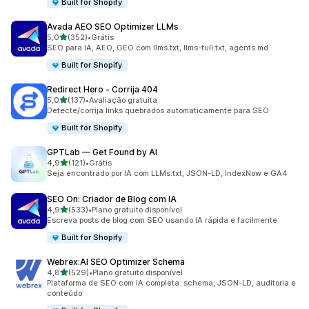
Built for Shopify
Avada AEO SEO Optimizer LLMs
de 5 estrelas
5,0
(352)
•
Grátis
352 avaliações ao todo
SEO para IA, AEO, GEO com llms.txt, llms-full.txt, agents.md
Built for Shopify
Redirect Hero ‑ Corrija 404
de 5 estrelas
5,0
(137)
•
Avaliação gratuita
137 avaliações ao todo
Detecte/corrija links quebrados automaticamente para SEO
Built for Shopify
GPTLab — Get Found by AI
de 5 estrelas
4,9
(121)
•
Grátis
121 avaliações ao todo
Seja encontrado por IA com LLMs.txt, JSON-LD, IndexNow e GA4
SEO On: Criador de Blog com IA
de 5 estrelas
4,9
(533)
•
Plano gratuito disponível
533 avaliações ao todo
Escreva posts de blog com SEO usando IA rápida e facilmente
Built for Shopify
Webrex:AI SEO Optimizer Schema
de 5 estrelas
4,8
(529)
•
Plano gratuito disponível
529 avaliações ao todo
Plataforma de SEO com IA completa: schema, JSON-LD, auditoria e
conteúdo