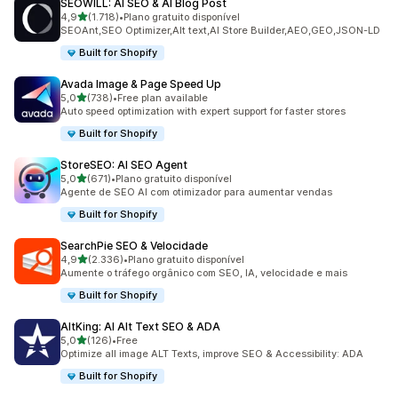
SEOWILL: AI SEO & AI Blog Post
de 5 estrelas
4,9
(1.718)
•
Plano gratuito disponível
1718 total de avaliações
SEOAnt,SEO Optimizer,Alt text,AI Store Builder,AEO,GEO,JSON-LD
Built for Shopify
Avada Image & Page Speed Up
de 5 estrelas
5,0
(738)
•
Free plan available
738 total de avaliações
Auto speed optimization with expert support for faster stores
Built for Shopify
StoreSEO: AI SEO Agent
de 5 estrelas
5,0
(671)
•
Plano gratuito disponível
671 total de avaliações
Agente de SEO AI com otimizador para aumentar vendas
Built for Shopify
SearchPie SEO & Velocidade
de 5 estrelas
4,9
(2.336)
•
Plano gratuito disponível
2336 total de avaliações
Aumente o tráfego orgânico com SEO, IA, velocidade e mais
Built for Shopify
AltKing: AI Alt Text SEO & ADA
de 5 estrelas
5,0
(126)
•
Free
126 total de avaliações
Optimize all image ALT Texts, improve SEO & Accessibility: ADA
Built for Shopify