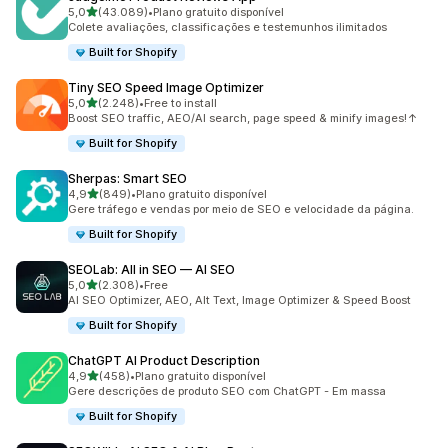
de 5 estrelas
5,0
(43.089)
•
Plano gratuito disponível
43089 total de avaliações
Colete avaliações, classificações e testemunhos ilimitados
Built for Shopify
Tiny SEO Speed Image Optimizer
de 5 estrelas
5,0
(2.248)
•
Free to install
2248 total de avaliações
Boost SEO traffic, AEO/AI search, page speed & minify images!↑
Built for Shopify
Sherpas: Smart SEO
de 5 estrelas
4,9
(849)
•
Plano gratuito disponível
849 total de avaliações
Gere tráfego e vendas por meio de SEO e velocidade da página.
Built for Shopify
SEOLab: All in SEO — AI SEO
de 5 estrelas
5,0
(2.308)
•
Free
2308 total de avaliações
AI SEO Optimizer, AEO, Alt Text, Image Optimizer & Speed Boost
Built for Shopify
ChatGPT AI Product Description
de 5 estrelas
4,9
(458)
•
Plano gratuito disponível
458 total de avaliações
Gere descrições de produto SEO com ChatGPT - Em massa
Built for Shopify