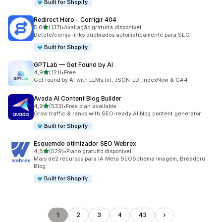
Built for Shopify
Redirect Hero ‑ Corrigir 404
de 5 estrelas
5,0
(137)
•
Avaliação gratuita disponível
137 total de avaliações
Detete/corrija links quebrados automaticamente para SEO
Built for Shopify
GPTLab — Get Found by AI
de 5 estrelas
4,9
(121)
•
Free
121 total de avaliações
Get found by AI with LLMs.txt, JSON-LD, IndexNow & GA4
Avada AI Content Blog Builder
de 5 estrelas
4,9
(533)
•
Free plan available
533 total de avaliações
Grow traffic & ranks with SEO-ready AI blog content generator
Built for Shopify
Esquemdo otimizador SEO Webrex
de 5 estrelas
4,8
(529)
•
Plano gratuito disponível
529 total de avaliações
Mais de2 recursos para IA Meta SEOSchema Imagem, Breadcru
BIog
Built for Shopify
1
2
3
4
43