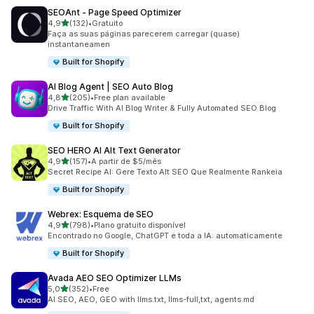
SEOAnt ‑ Page Speed Optimizer
de 5 estrelas
4,9
(132)
•
Gratuito
132 total de avaliações
Faça as suas páginas parecerem carregar (quase)
instantaneamen
Built for Shopify
AI Blog Agent | SEO Auto Blog
de 5 estrelas
4,8
(205)
•
Free plan available
205 total de avaliações
Drive Traffic With AI Blog Writer & Fully Automated SEO Blog
Built for Shopify
SEO HERO AI Alt Text Generator
de 5 estrelas
4,9
(157)
•
A partir de $5/mês
157 total de avaliações
Secret Recipe AI: Gere Texto Alt SEO Que Realmente Rankeia
Built for Shopify
Webrex: Esquema de SEO
de 5 estrelas
4,9
(798)
•
Plano gratuito disponível
798 total de avaliações
Encontrado no Google, ChatGPT e toda a IA: automaticamente
Built for Shopify
Avada AEO SEO Optimizer LLMs
de 5 estrelas
5,0
(352)
•
Free
352 total de avaliações
AI SEO, AEO, GEO with llms.txt, llms-full,txt, agents.md