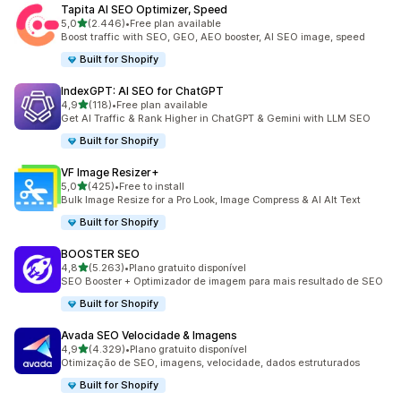
Tapita AI SEO Optimizer, Speed
de 5 estrelas
5,0
(2.446)
•
Free plan available
2446 total de avaliações
Boost traffic with SEO, GEO, AEO booster, AI SEO image, speed
Built for Shopify
IndexGPT: AI SEO for ChatGPT
de 5 estrelas
4,9
(118)
•
Free plan available
118 total de avaliações
Get AI Traffic & Rank Higher in ChatGPT & Gemini with LLM SEO
Built for Shopify
VF Image Resizer+
de 5 estrelas
5,0
(425)
•
Free to install
425 total de avaliações
Bulk Image Resize for a Pro Look, Image Compress & AI Alt Text
Built for Shopify
BOOSTER SEO
de 5 estrelas
4,8
(5.263)
•
Plano gratuito disponível
5263 total de avaliações
SEO Booster + Optimizador de imagem para mais resultado de SEO
Built for Shopify
Avada SEO Velocidade & Imagens
de 5 estrelas
4,9
(4.329)
•
Plano gratuito disponível
4329 total de avaliações
Otimização de SEO, imagens, velocidade, dados estruturados
Built for Shopify