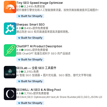
Tiny SEO Speed Image Optimizer
星（满分 5 星）
5.0
(2,249)
•
免费安装
总共 2249 条评论
提升搜索引擎优化和人工智能搜索流量，加快页面加载速度并压缩图片!
Built for Shopify
Sherpas: Smart SEO
星（满分 5 星）
4.9
(849)
•
提供免费套餐
总共 849 条评论
通过改进 SEO 和页面速度来提高流量和销售。
Built for Shopify
ChatGPT AI Product Description
星（满分 5 星）
4.9
(458)
•
提供免费套餐
总共 458 条评论
借助 ChatGPT 批量生成利于 SEO 的产品描述
Built for Shopify
SEOLab — 全能 SEO 工具套件
星（满分 5 星）
5.0
(2,315)
•
免费
总共 2315 条评论
AI 智能 SEO 加速器 + 图片优化器、SEO 报告、替代文字等功能
Built for Shopify
SEOWILL: AI SEO & AI Blog Post
星（满分 5 星）
4.8
(1,719)
•
提供免费套餐
总共 1719 条评论
SEOAnt,SEO Optimizer,Alt text,AI Store Builder,AEO,GEO,JSON-LD
Built for Shopify