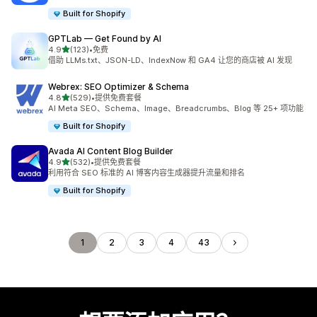
Built for Shopify
GPTLab — Get Found by AI
星（满分 5 星）
4.9
(123)
•
免费
总共 123 条评论
借助 LLMs.txt、JSON-LD、IndexNow 和 GA4 让您的商店被 AI 发现
Webrex: SEO Optimizer & Schema
星（满分 5 星）
4.8
(529)
•
提供免费套餐
总共 529 条评论
AI Meta SEO、Schema、Image、Breadcrumbs、Blog 等 25+ 项功能
Built for Shopify
Avada AI Content Blog Builder
星（满分 5 星）
4.9
(532)
•
提供免费套餐
总共 532 条评论
利用符合 SEO 标准的 AI 博客内容生成器提升流量和排名
Built for Shopify
1
2
3
4
43