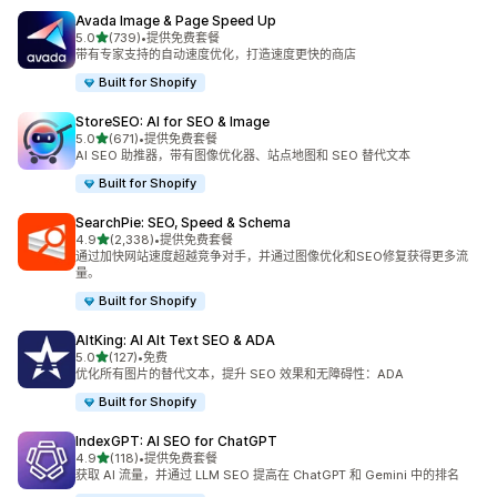
Avada Image & Page Speed Up
星（满分 5 星）
5.0
(739)
•
提供免费套餐
总共 739 条评论
带有专家支持的自动速度优化，打造速度更快的商店
Built for Shopify
StoreSEO: AI for SEO & Image
星（满分 5 星）
5.0
(671)
•
提供免费套餐
总共 671 条评论
AI SEO 助推器，带有图像优化器、站点地图和 SEO 替代文本
Built for Shopify
SearchPie: SEO, Speed & Schema
星（满分 5 星）
4.9
(2,338)
•
提供免费套餐
总共 2338 条评论
通过加快网站速度超越竞争对手，并通过图像优化和SEO修复获得更多流
量。
Built for Shopify
AltKing: AI Alt Text SEO & ADA
星（满分 5 星）
5.0
(127)
•
免费
总共 127 条评论
优化所有图片的替代文本，提升 SEO 效果和无障碍性：ADA
Built for Shopify
IndexGPT: AI SEO for ChatGPT
星（满分 5 星）
4.9
(118)
•
提供免费套餐
总共 118 条评论
获取 AI 流量，并通过 LLM SEO 提高在 ChatGPT 和 Gemini 中的排名