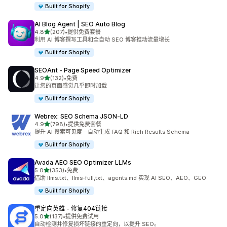
Built for Shopify
AI Blog Agent | SEO Auto Blog
星（满分 5 星）
4.8
(207)
•
提供免费套餐
总共 207 条评论
利用 AI 博客撰写工具和全自动 SEO 博客推动流量增长
Built for Shopify
SEOAnt ‑ Page Speed Optimizer
星（满分 5 星）
4.9
(132)
•
免费
总共 132 条评论
让您的页面感觉几乎即时加载
Built for Shopify
Webrex: SEO Schema JSON‑LD
星（满分 5 星）
4.9
(798)
•
提供免费套餐
总共 798 条评论
提升 AI 搜索可见度—自动生成 FAQ 和 Rich Results Schema
Built for Shopify
Avada AEO SEO Optimizer LLMs
星（满分 5 星）
5.0
(353)
•
免费
总共 353 条评论
借助 llms.txt、llms-full,txt、agents.md 实现 AI SEO、AEO、GEO
Built for Shopify
重定向英雄 ‑ 修复404链接
星（满分 5 星）
5.0
(137)
•
提供免费试用
总共 137 条评论
自动检测并修复损坏链接的重定向，以提升 SEO。