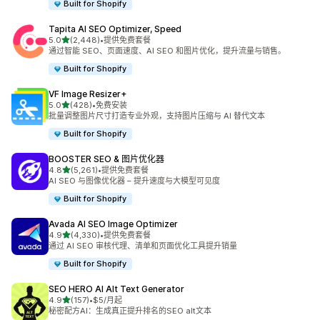
Built for Shopify
Tapita AI SEO Optimizer, Speed
星（满分 5 星）
5.0
(2,448)
•
提供免费套餐
总共 2448 条评论
通过智能 SEO、页面速度、AI SEO 和图片优化，提升流量与销售。
Built for Shopify
VF Image Resizer+
星（满分 5 星）
5.0
(428)
•
免费安装
总共 428 条评论
批量调整图片尺寸打造专业外观，支持图片压缩与 AI 替代文本
Built for Shopify
BOOSTER SEO & 图片优化器
星（满分 5 星）
4.8
(5,261)
•
提供免费套餐
总共 5261 条评论
AI SEO 与图像优化器 – 提升速度与大模型可见度
Built for Shopify
Avada AI SEO Image Optimizer
星（满分 5 星）
4.9
(4,330)
•
提供免费套餐
总共 4330 条评论
通过 AI SEO 审核代理、清单和页面优化工具提升销量
Built for Shopify
SEO HERO AI Alt Text Generator
星（满分 5 星）
4.9
(157)
•
$5/月起
总共 157 条评论
秘密配方AI：生成真正提升排名的SEO alt文本