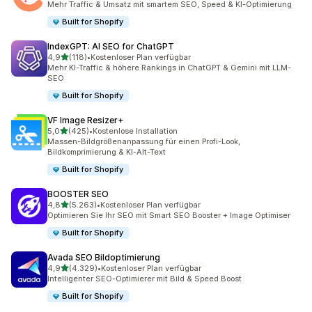
Mehr Traffic & Umsatz mit smartem SEO, Speed & KI-Optimierung
Built for Shopify
IndexGPT: AI SEO for ChatGPT
von 5 Sternen
4,9
(118)
•
Kostenloser Plan verfügbar
118 Rezensionen insgesamt
Mehr KI-Traffic & höhere Rankings in ChatGPT & Gemini mit LLM-
SEO
Built for Shopify
VF Image Resizer+
von 5 Sternen
5,0
(425)
•
Kostenlose Installation
425 Rezensionen insgesamt
Massen-Bildgrößenanpassung für einen Profi-Look,
Bildkomprimierung & KI-Alt-Text
Built for Shopify
BOOSTER SEO
von 5 Sternen
4,8
(5.263)
•
Kostenloser Plan verfügbar
5263 Rezensionen insgesamt
Optimieren Sie Ihr SEO mit Smart SEO Booster + Image Optimiser
Built for Shopify
Avada SEO Bildoptimierung
von 5 Sternen
4,9
(4.329)
•
Kostenloser Plan verfügbar
4329 Rezensionen insgesamt
Intelligenter SEO-Optimierer mit Bild & Speed Boost
Built for Shopify