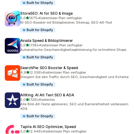
Built for Shopify
StoreSEO: AI for SEO & Image
von 5 Sternen
5,0
(671)
•
Kostenloser Plan verfügbar
671 Rezensionen insgesamt
KI-SEO-Booster mit Bildoptimierer, Sitemap, SEO-Alt-Text
Built for Shopify
Avada Speed & Bildoptimierer
von 5 Sternen
5,0
(738)
•
Kostenloser Plan verfügbar
738 Rezensionen insgesamt
Automatische Geschwindigkeitsoptimierung für schnellere Shops
Built for Shopify
SearchPie: SEO Booster & Speed
von 5 Sternen
4,9
(2.336)
•
Kostenloser Plan verfügbar
2336 Rezensionen insgesamt
Steigern Sie den Traffic durch SEO, Geschwindigkeit und Schema
Built for Shopify
AltKing: AI Alt Text SEO & ADA
von 5 Sternen
5,0
(126)
•
Kostenlos
126 Rezensionen insgesamt
Alle Bild-Alt-Texte optimieren, SEO und Barrierefreiheit verbessern:
ADA
Built for Shopify
Tapita AI SEO Optimizer, Speed
von 5 Sternen
5,0
(2.446)
•
Kostenloser Plan verfügbar
2446 Rezensionen insgesamt