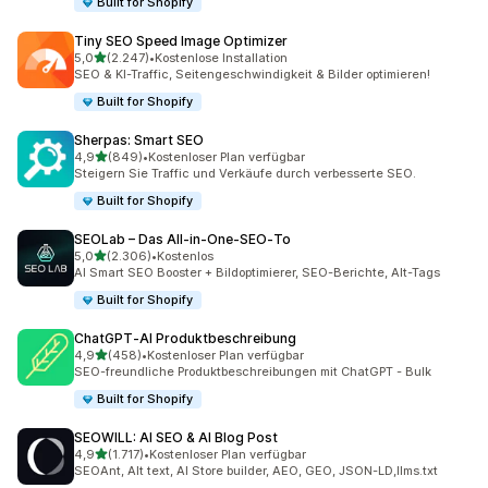
Built for Shopify
Tiny SEO Speed Image Optimizer
von 5 Sternen
5,0
(2.247)
•
Kostenlose Installation
2247 Rezensionen insgesamt
SEO & KI-Traffic, Seitengeschwindigkeit & Bilder optimieren!
Built for Shopify
Sherpas: Smart SEO
von 5 Sternen
4,9
(849)
•
Kostenloser Plan verfügbar
849 Rezensionen insgesamt
Steigern Sie Traffic und Verkäufe durch verbesserte SEO.
Built for Shopify
SEOLab – Das All‑in‑One‑SEO‑To
von 5 Sternen
5,0
(2.306)
•
Kostenlos
2306 Rezensionen insgesamt
AI Smart SEO Booster + Bildoptimierer, SEO-Berichte, Alt-Tags
Built for Shopify
ChatGPT‑AI Produktbeschreibung
von 5 Sternen
4,9
(458)
•
Kostenloser Plan verfügbar
458 Rezensionen insgesamt
SEO-freundliche Produktbeschreibungen mit ChatGPT - Bulk
Built for Shopify
SEOWILL: AI SEO & AI Blog Post
von 5 Sternen
4,9
(1.717)
•
Kostenloser Plan verfügbar
1717 Rezensionen insgesamt
SEOAnt, Alt text, AI Store builder, AEO, GEO, JSON-LD,llms.txt