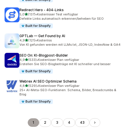
Redirect Hero ‑ 404‑Links
von 5 Sternen
5,0
(137)
•
Kostenloser Test verfügbar
137 Rezensionen insgesamt
Defekte Links automatisch erkennen/beheben für SEO
Built for Shopify
GPTLab — Get Found by AI
von 5 Sternen
4,9
(121)
•
Kostenlos
121 Rezensionen insgesamt
Von KI gefunden werden mit LLMs.txt, JSON-LD, IndexNow & GA4
SEO On: KI‑Blogpost‑Builder
von 5 Sternen
4,9
(533)
•
Kostenloser Plan verfügbar
533 Rezensionen insgesamt
Erstellen Sie SEO-Blogbeiträge mit KI schneller und besser
Built for Shopify
Webrex AI SEO Optimizer Schema
von 5 Sternen
4,8
(529)
•
Kostenloser Plan verfügbar
529 Rezensionen insgesamt
25+ AI-Meta-SEO-Funktionen: Schema, Bilder, Breadcrumbs &
Blog
Built for Shopify
1
2
3
4
43