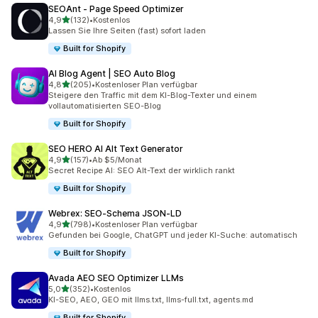
SEOAnt ‑ Page Speed Optimizer
von 5 Sternen
4,9
(132)
•
Kostenlos
132 Rezensionen insgesamt
Lassen Sie Ihre Seiten (fast) sofort laden
Built for Shopify
AI Blog Agent | SEO Auto Blog
von 5 Sternen
4,8
(205)
•
Kostenloser Plan verfügbar
205 Rezensionen insgesamt
Steigere den Traffic mit dem KI-Blog-Texter und einem
vollautomatisierten SEO-Blog
Built for Shopify
SEO HERO AI Alt Text Generator
von 5 Sternen
4,9
(157)
•
Ab $5/Monat
157 Rezensionen insgesamt
Secret Recipe AI: SEO Alt-Text der wirklich rankt
Built for Shopify
Webrex: SEO‑Schema JSON‑LD
von 5 Sternen
4,9
(798)
•
Kostenloser Plan verfügbar
798 Rezensionen insgesamt
Gefunden bei Google, ChatGPT und jeder KI-Suche: automatisch
Built for Shopify
Avada AEO SEO Optimizer LLMs
von 5 Sternen
5,0
(352)
•
Kostenlos
352 Rezensionen insgesamt
KI-SEO, AEO, GEO mit llms.txt, llms-full.txt, agents.md
Built for Shopify