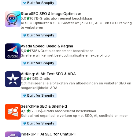
Built for Shopify
StoreSEO SEO & Image Optimizer
van 5 sterren
5,0
(671)
•
Gratis abonnement beschikbaar
671 recensies in totaal
AI SEO Optimizer & SEO Booster om je SEO-, AEO- en GEO-ranking
te verbeteren
Built for Shopify
Avada Speed: Beeld & Pagina
van 5 sterren
5,0
(738)
•
Gratis abonnement beschikbaar
738 recensies in totaal
Snellere winkel met beeldoptimalisatie en expert-hulp
Built for Shopify
AltKing: AI Alt Text SEO & ADA
van 5 sterren
5,0
(125)
•
Gratis
125 recensies in totaal
Optimaliseer alle alt-teksten van afbeeldingen en verbeter SEO en
toegankelijkheid: ADA
Built for Shopify
SearchPie SEO & Snelheid
van 5 sterren
4,9
(2.335)
•
Gratis abonnement beschikbaar
2335 recensies in totaal
Schaal het organische verkeer op met SEO, AI, snelheid en meer
Built for Shopify
IndexGPT: AI SEO for ChatGPT