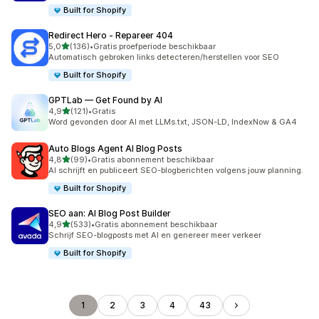
Built for Shopify
Redirect Hero ‑ Repareer 404
van 5 sterren
5,0
(136)
•
Gratis proefperiode beschikbaar
136 recensies in totaal
Automatisch gebroken links detecteren/herstellen voor SEO
Built for Shopify
GPTLab — Get Found by AI
van 5 sterren
4,9
(121)
•
Gratis
121 recensies in totaal
Word gevonden door AI met LLMs.txt, JSON-LD, IndexNow & GA4
Auto Blogs Agent AI Blog Posts
van 5 sterren
4,8
(99)
•
Gratis abonnement beschikbaar
99 recensies in totaal
AI schrijft en publiceert SEO-blogberichten volgens jouw planning.
Built for Shopify
SEO aan: AI Blog Post Builder
van 5 sterren
4,9
(533)
•
Gratis abonnement beschikbaar
533 recensies in totaal
Schrijf SEO-blogposts met AI en genereer meer verkeer
Built for Shopify
1
2
3
4
43