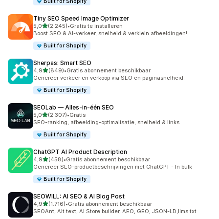
Built for Shopify
Tiny SEO Speed Image Optimizer
van 5 sterren
5,0
(2.245)
•
Gratis te installeren
2245 recensies in totaal
Boost SEO & AI-verkeer, snelheid & verklein afbeeldingen!
Built for Shopify
Sherpas: Smart SEO
van 5 sterren
4,9
(849)
•
Gratis abonnement beschikbaar
849 recensies in totaal
Genereer verkeer en verkoop via SEO en paginasnelheid.
Built for Shopify
SEOLab — Alles‑in‑één SEO
van 5 sterren
5,0
(2.307)
•
Gratis
2307 recensies in totaal
SEO-ranking, afbeelding-optimalisatie, snelheid & links
Built for Shopify
ChatGPT AI Product Description
van 5 sterren
4,9
(458)
•
Gratis abonnement beschikbaar
458 recensies in totaal
Genereer SEO-productbeschrijvingen met ChatGPT - In bulk
Built for Shopify
SEOWILL: AI SEO & AI Blog Post
van 5 sterren
4,9
(1.716)
•
Gratis abonnement beschikbaar
1716 recensies in totaal
SEOAnt, Alt text, AI Store builder, AEO, GEO, JSON-LD,llms.txt