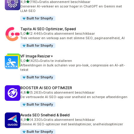
van 5 sterren
4,9
(116)
•
Gratis abonnement beschikbaar
116 recensies in totaal
Genereer AI-verkeer en scoor hoger in ChatGPT en Gemini met
LLM-SEO
Built for Shopify
Tapita AI SEO Optimizer, Speed
van 5 sterren
5,0
(2.446)
•
Gratis abonnement beschikbaar
2446 recensies in totaal
Trek verkeer en verkoop aan met slimme SEO, paginasnelheid, AI
Built for Shopify
VF Image Resizer+
van 5 sterren
5,0
(425)
•
Gratis te installeren
425 recensies in totaal
Afbeeldingen in bulk schalen voor pro-look, compressie en AI-alt-
tekst
Built for Shopify
BOOSTER AI SEO OPTIMIZER
van 5 sterren
4,8
(5.263)
•
Gratis abonnement beschikbaar
5263 recensies in totaal
De vertrouwde AI SEO-app voor snelheid en scherpe afbeeldingen
Built for Shopify
Avada SEO Snelheid & Beeld
van 5 sterren
4,9
(4.330)
•
Gratis abonnement beschikbaar
4330 recensies in totaal
Slimme AI SEO-optimizer met beeldoptimizer, snelheidsoptimizer
Built for Shopify