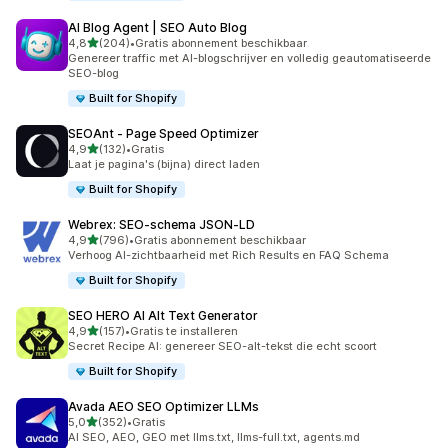
AI Blog Agent | SEO Auto Blog
van 5 sterren
4,8
(204)
•
Gratis abonnement beschikbaar
204 recensies in totaal
Genereer traffic met AI-blogschrijver en volledig geautomatiseerde
SEO-blog
Built for Shopify
SEOAnt ‑ Page Speed Optimizer
van 5 sterren
4,9
(132)
•
Gratis
132 recensies in totaal
Laat je pagina's (bijna) direct laden
Built for Shopify
Webrex: SEO‑schema JSON‑LD
van 5 sterren
4,9
(796)
•
Gratis abonnement beschikbaar
796 recensies in totaal
Verhoog AI-zichtbaarheid met Rich Results en FAQ Schema
Built for Shopify
SEO HERO AI Alt Text Generator
van 5 sterren
4,9
(157)
•
Gratis te installeren
157 recensies in totaal
Secret Recipe AI: genereer SEO-alt-tekst die echt scoort
Built for Shopify
Avada AEO SEO Optimizer LLMs
van 5 sterren
5,0
(352)
•
Gratis
352 recensies in totaal
AI SEO, AEO, GEO met llms.txt, llms-full.txt, agents.md