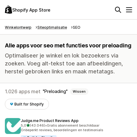
Shopify App Store
Winkelontwerp
Siteoptimalisatie
SEO
Alle apps voor seo met functies voor preloading
Optimaliseer je winkel en lok bezoekers via
zoeken. Voeg alt-tekst toe aan afbeeldingen,
herstel gebroken links en maak metatags.
1.026 apps met
Preloading
Wissen
Built for Shopify
Judge.me Product Reviews App
van 5 sterren
5,0
(43.046)
•
Gratis abonnement beschikbaar
43046 recensies in totaal
Onbeperkt reviews, beoordelingen en testimonials