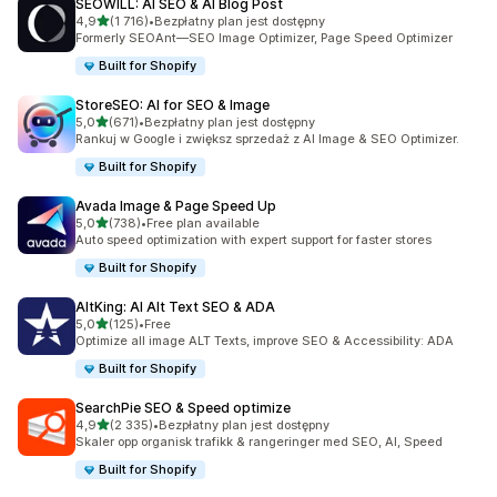
SEOWILL: AI SEO & AI Blog Post
na 5 gwiazdek
4,9
(1 716)
•
Bezpłatny plan jest dostępny
Łączna liczba recenzji: 1716
Formerly SEOAnt—SEO Image Optimizer, Page Speed Optimizer
Built for Shopify
StoreSEO: AI for SEO & Image
na 5 gwiazdek
5,0
(671)
•
Bezpłatny plan jest dostępny
Łączna liczba recenzji: 671
Rankuj w Google i zwiększ sprzedaż z AI Image & SEO Optimizer.
Built for Shopify
Avada Image & Page Speed Up
na 5 gwiazdek
5,0
(738)
•
Free plan available
Łączna liczba recenzji: 738
Auto speed optimization with expert support for faster stores
Built for Shopify
AltKing: AI Alt Text SEO & ADA
na 5 gwiazdek
5,0
(125)
•
Free
Łączna liczba recenzji: 125
Optimize all image ALT Texts, improve SEO & Accessibility: ADA
Built for Shopify
SearchPie SEO & Speed optimize
na 5 gwiazdek
4,9
(2 335)
•
Bezpłatny plan jest dostępny
Łączna liczba recenzji: 2335
Skaler opp organisk trafikk & rangeringer med SEO, AI, Speed
Built for Shopify