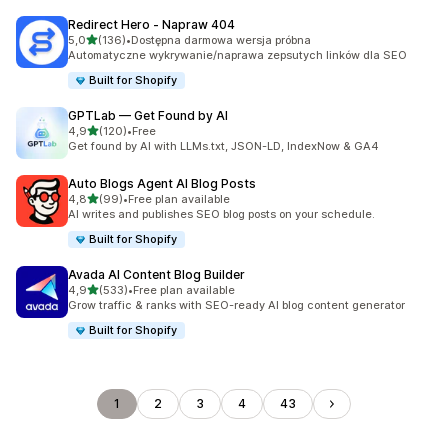
Redirect Hero ‑ Napraw 404
na 5 gwiazdek
5,0
(136)
•
Dostępna darmowa wersja próbna
Łączna liczba recenzji: 136
Automatyczne wykrywanie/naprawa zepsutych linków dla SEO
Built for Shopify
GPTLab — Get Found by AI
na 5 gwiazdek
4,9
(120)
•
Free
Łączna liczba recenzji: 120
Get found by AI with LLMs.txt, JSON-LD, IndexNow & GA4
Auto Blogs Agent AI Blog Posts
na 5 gwiazdek
4,8
(99)
•
Free plan available
Łączna liczba recenzji: 99
AI writes and publishes SEO blog posts on your schedule.
Built for Shopify
Avada AI Content Blog Builder
na 5 gwiazdek
4,9
(533)
•
Free plan available
Łączna liczba recenzji: 533
Grow traffic & ranks with SEO-ready AI blog content generator
Built for Shopify
1
2
3
4
43