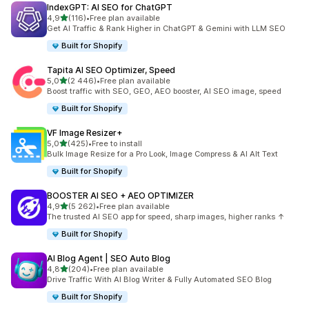
IndexGPT: AI SEO for ChatGPT
na 5 gwiazdek
4,9
(116)
•
Free plan available
Łączna liczba recenzji: 116
Get AI Traffic & Rank Higher in ChatGPT & Gemini with LLM SEO
Built for Shopify
Tapita AI SEO Optimizer, Speed
na 5 gwiazdek
5,0
(2 446)
•
Free plan available
Łączna liczba recenzji: 2446
Boost traffic with SEO, GEO, AEO booster, AI SEO image, speed
Built for Shopify
VF Image Resizer+
na 5 gwiazdek
5,0
(425)
•
Free to install
Łączna liczba recenzji: 425
Bulk Image Resize for a Pro Look, Image Compress & AI Alt Text
Built for Shopify
BOOSTER AI SEO + AEO OPTIMIZER
na 5 gwiazdek
4,9
(5 262)
•
Free plan available
Łączna liczba recenzji: 5262
The trusted AI SEO app for speed, sharp images, higher ranks ↑
Built for Shopify
AI Blog Agent | SEO Auto Blog
na 5 gwiazdek
4,8
(204)
•
Free plan available
Łączna liczba recenzji: 204
Drive Traffic With AI Blog Writer & Fully Automated SEO Blog
Built for Shopify