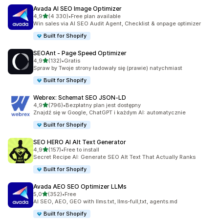
Avada AI SEO Image Optimizer
na 5 gwiazdek
4,9
(4 330)
•
Free plan available
Łączna liczba recenzji: 4330
Win sales via AI SEO Audit Agent, Checklist & onpage optimizer
Built for Shopify
SEOAnt ‑ Page Speed Optimizer
na 5 gwiazdek
4,9
(132)
•
Gratis
Łączna liczba recenzji: 132
Spraw by Twoje strony ładowały się (prawie) natychmiast
Built for Shopify
Webrex: Schemat SEO JSON‑LD
na 5 gwiazdek
4,9
(796)
•
Bezpłatny plan jest dostępny
Łączna liczba recenzji: 796
Znajdź się w Google, ChatGPT i każdym AI: automatycznie
Built for Shopify
SEO HERO AI Alt Text Generator
na 5 gwiazdek
4,9
(157)
•
Free to install
Łączna liczba recenzji: 157
Secret Recipe AI: Generate SEO Alt Text That Actually Ranks
Built for Shopify
Avada AEO SEO Optimizer LLMs
na 5 gwiazdek
5,0
(352)
•
Free
Łączna liczba recenzji: 352
AI SEO, AEO, GEO with llms.txt, llms-full,txt, agents.md
Built for Shopify