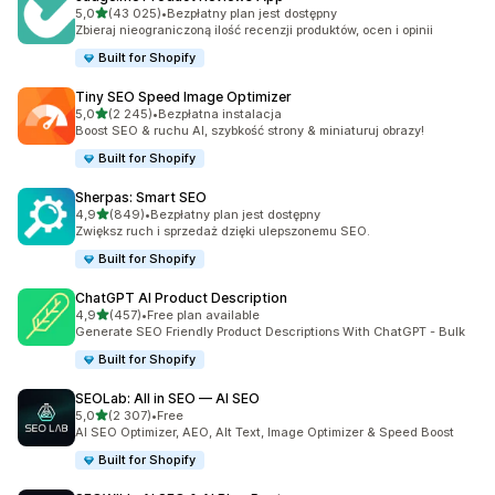
na 5 gwiazdek
5,0
(43 025)
•
Bezpłatny plan jest dostępny
Łączna liczba recenzji: 43025
Zbieraj nieograniczoną ilość recenzji produktów, ocen i opinii
Built for Shopify
Tiny SEO Speed Image Optimizer
na 5 gwiazdek
5,0
(2 245)
•
Bezpłatna instalacja
Łączna liczba recenzji: 2245
Boost SEO & ruchu AI, szybkość strony & miniaturuj obrazy!
Built for Shopify
Sherpas: Smart SEO
na 5 gwiazdek
4,9
(849)
•
Bezpłatny plan jest dostępny
Łączna liczba recenzji: 849
Zwiększ ruch i sprzedaż dzięki ulepszonemu SEO.
Built for Shopify
ChatGPT AI Product Description
na 5 gwiazdek
4,9
(457)
•
Free plan available
Łączna liczba recenzji: 457
Generate SEO Friendly Product Descriptions With ChatGPT - Bulk
Built for Shopify
SEOLab: All in SEO — AI SEO
na 5 gwiazdek
5,0
(2 307)
•
Free
Łączna liczba recenzji: 2307
AI SEO Optimizer, AEO, Alt Text, Image Optimizer & Speed Boost
Built for Shopify