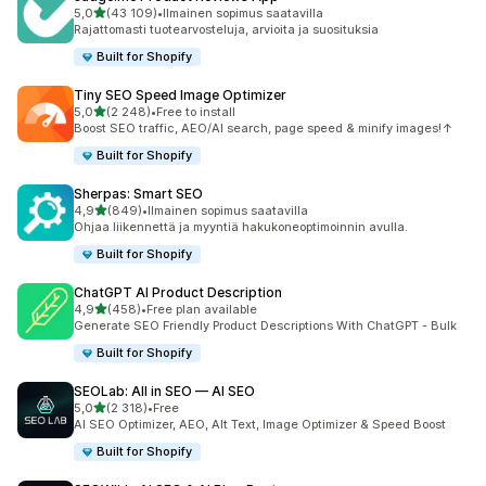
/ 5 tähteä
5,0
(43 109)
•
Ilmainen sopimus saatavilla
43109 arvostelua yhteensä
Rajattomasti tuotearvosteluja, arvioita ja suosituksia
Built for Shopify
Tiny SEO Speed Image Optimizer
/ 5 tähteä
5,0
(2 248)
•
Free to install
2248 arvostelua yhteensä
Boost SEO traffic, AEO/AI search, page speed & minify images!↑
Built for Shopify
Sherpas: Smart SEO
/ 5 tähteä
4,9
(849)
•
Ilmainen sopimus saatavilla
849 arvostelua yhteensä
Ohjaa liikennettä ja myyntiä hakukoneoptimoinnin avulla.
Built for Shopify
ChatGPT AI Product Description
/ 5 tähteä
4,9
(458)
•
Free plan available
458 arvostelua yhteensä
Generate SEO Friendly Product Descriptions With ChatGPT - Bulk
Built for Shopify
SEOLab: All in SEO — AI SEO
/ 5 tähteä
5,0
(2 318)
•
Free
2318 arvostelua yhteensä
AI SEO Optimizer, AEO, Alt Text, Image Optimizer & Speed Boost
Built for Shopify