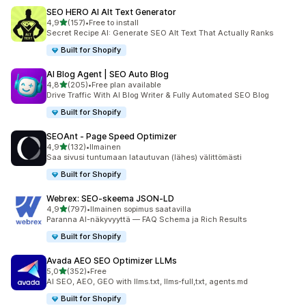
SEO HERO AI Alt Text Generator
/ 5 tähteä
4,9
(157)
•
Free to install
157 arvostelua yhteensä
Secret Recipe AI: Generate SEO Alt Text That Actually Ranks
Built for Shopify
AI Blog Agent | SEO Auto Blog
/ 5 tähteä
4,8
(205)
•
Free plan available
205 arvostelua yhteensä
Drive Traffic With AI Blog Writer & Fully Automated SEO Blog
Built for Shopify
SEOAnt ‑ Page Speed Optimizer
/ 5 tähteä
4,9
(132)
•
Ilmainen
132 arvostelua yhteensä
Saa sivusi tuntumaan latautuvan (lähes) välittömästi
Built for Shopify
Webrex: SEO‑skeema JSON‑LD
/ 5 tähteä
4,9
(797)
•
Ilmainen sopimus saatavilla
797 arvostelua yhteensä
Paranna AI-näkyvyyttä — FAQ Schema ja Rich Results
Built for Shopify
Avada AEO SEO Optimizer LLMs
/ 5 tähteä
5,0
(352)
•
Free
352 arvostelua yhteensä
AI SEO, AEO, GEO with llms.txt, llms-full,txt, agents.md
Built for Shopify