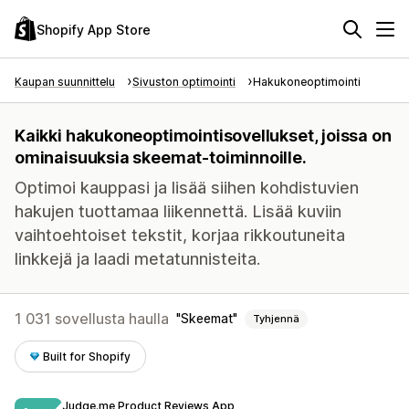
Shopify App Store
Kaupan suunnittelu
Sivuston optimointi
Hakukoneoptimointi
Kaikki hakukoneoptimointisovellukset, joissa on
ominaisuuksia skeemat-toiminnoille.
Optimoi kauppasi ja lisää siihen kohdistuvien
hakujen tuottamaa liikennettä. Lisää kuviin
vaihtoehtoiset tekstit, korjaa rikkoutuneita
linkkejä ja laadi metatunnisteita.
1 031 sovellusta haulla
Skeemat
Tyhjennä
Built for Shopify
Judge.me Product Reviews App