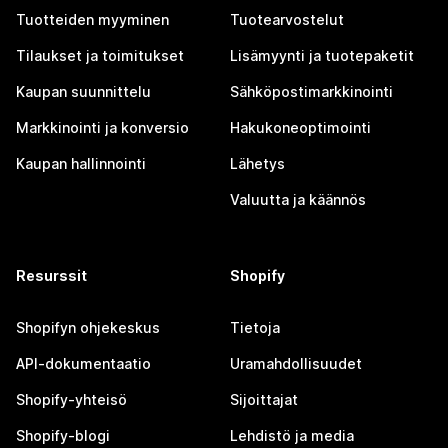
Tuotteiden myyminen
Tuotearvostelut
Tilaukset ja toimitukset
Lisämyynti ja tuotepaketit
Kaupan suunnittelu
Sähköpostimarkkinointi
Markkinointi ja konversio
Hakukoneoptimointi
Kaupan hallinnointi
Lähetys
Valuutta ja käännös
Resurssit
Shopify
Shopifyn ohjekeskus
Tietoja
API-dokumentaatio
Uramahdollisuudet
Shopify-yhteisö
Sijoittajat
Shopify-blogi
Lehdistö ja media