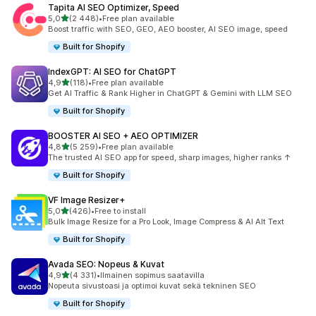
Tapita AI SEO Optimizer, Speed
/ 5 tähteä
5,0
(2 448)
•
Free plan available
2448 arvostelua yhteensä
Boost traffic with SEO, GEO, AEO booster, AI SEO image, speed
Built for Shopify
IndexGPT: AI SEO for ChatGPT
/ 5 tähteä
4,9
(118)
•
Free plan available
118 arvostelua yhteensä
Get AI Traffic & Rank Higher in ChatGPT & Gemini with LLM SEO
Built for Shopify
BOOSTER AI SEO + AEO OPTIMIZER
/ 5 tähteä
4,8
(5 259)
•
Free plan available
5259 arvostelua yhteensä
The trusted AI SEO app for speed, sharp images, higher ranks ↑
Built for Shopify
VF Image Resizer+
/ 5 tähteä
5,0
(426)
•
Free to install
426 arvostelua yhteensä
Bulk Image Resize for a Pro Look, Image Compress & AI Alt Text
Built for Shopify
Avada SEO: Nopeus & Kuvat
/ 5 tähteä
4,9
(4 331)
•
Ilmainen sopimus saatavilla
4331 arvostelua yhteensä
Nopeuta sivustoasi ja optimoi kuvat sekä tekninen SEO
Built for Shopify