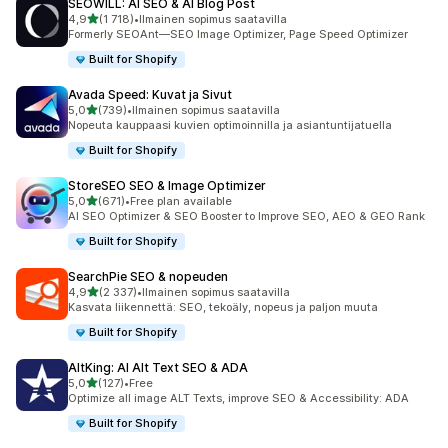
SEOWILL: AI SEO & AI Blog Post
/ 5 tähteä
4,9
(1 718)
•
Ilmainen sopimus saatavilla
1718 arvostelua yhteensä
Formerly SEOAnt—SEO Image Optimizer, Page Speed Optimizer
Built for Shopify
Avada Speed: Kuvat ja Sivut
/ 5 tähteä
5,0
(739)
•
Ilmainen sopimus saatavilla
739 arvostelua yhteensä
Nopeuta kauppaasi kuvien optimoinnilla ja asiantuntijatuella
Built for Shopify
StoreSEO SEO & Image Optimizer
/ 5 tähteä
5,0
(671)
•
Free plan available
671 arvostelua yhteensä
AI SEO Optimizer & SEO Booster to Improve SEO, AEO & GEO Rank
Built for Shopify
SearchPie SEO & nopeuden
/ 5 tähteä
4,9
(2 337)
•
Ilmainen sopimus saatavilla
2337 arvostelua yhteensä
Kasvata liikennettä: SEO, tekoäly, nopeus ja paljon muuta
Built for Shopify
AltKing: AI Alt Text SEO & ADA
/ 5 tähteä
5,0
(127)
•
Free
127 arvostelua yhteensä
Optimize all image ALT Texts, improve SEO & Accessibility: ADA
Built for Shopify