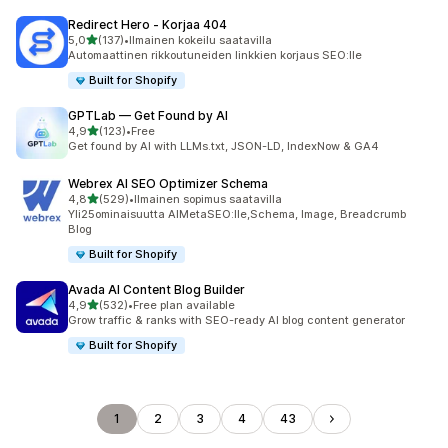
Redirect Hero ‑ Korjaa 404
/ 5 tähteä
5,0
(137)
•
Ilmainen kokeilu saatavilla
137 arvostelua yhteensä
Automaattinen rikkoutuneiden linkkien korjaus SEO:lle
Built for Shopify
GPTLab — Get Found by AI
/ 5 tähteä
4,9
(123)
•
Free
123 arvostelua yhteensä
Get found by AI with LLMs.txt, JSON-LD, IndexNow & GA4
Webrex AI SEO Optimizer Schema
/ 5 tähteä
4,8
(529)
•
Ilmainen sopimus saatavilla
529 arvostelua yhteensä
Yli25ominaisuutta AIMetaSEO:lle,Schema, Image, Breadcrumb
BIog
Built for Shopify
Avada AI Content Blog Builder
/ 5 tähteä
4,9
(532)
•
Free plan available
532 arvostelua yhteensä
Grow traffic & ranks with SEO-ready AI blog content generator
Built for Shopify
1
2
3
4
43