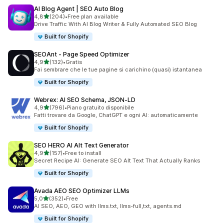
AI Blog Agent | SEO Auto Blog
stelle su 5
4,8
(204)
•
Free plan available
204 recensioni totali
Drive Traffic With AI Blog Writer & Fully Automated SEO Blog
Built for Shopify
SEOAnt ‑ Page Speed Optimizer
stelle su 5
4,9
(132)
•
Gratis
132 recensioni totali
Fai sembrare che le tue pagine si carichino (quasi) istantanea
Built for Shopify
Webrex: AI SEO Schema, JSON‑LD
stelle su 5
4,9
(796)
•
Piano gratuito disponibile
796 recensioni totali
Fatti trovare da Google, ChatGPT e ogni AI: automaticamente
Built for Shopify
SEO HERO AI Alt Text Generator
stelle su 5
4,9
(157)
•
Free to install
157 recensioni totali
Secret Recipe AI: Generate SEO Alt Text That Actually Ranks
Built for Shopify
Avada AEO SEO Optimizer LLMs
stelle su 5
5,0
(352)
•
Free
352 recensioni totali
AI SEO, AEO, GEO with llms.txt, llms-full,txt, agents.md
Built for Shopify