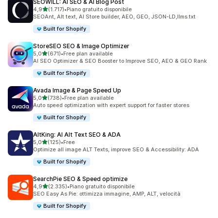
SEOWILL: AI SEO & AI Blog Post
stelle su 5
4,9
(1.717)
•
Piano gratuito disponibile
1717 recensioni totali
SEOAnt, Alt text, AI Store builder, AEO, GEO, JSON-LD,llms.txt
Built for Shopify
StoreSEO SEO & Image Optimizer
stelle su 5
5,0
(671)
•
Free plan available
671 recensioni totali
AI SEO Optimizer & SEO Booster to Improve SEO, AEO & GEO Rank
Built for Shopify
Avada Image & Page Speed Up
stelle su 5
5,0
(738)
•
Free plan available
738 recensioni totali
Auto speed optimization with expert support for faster stores
Built for Shopify
AltKing: AI Alt Text SEO & ADA
stelle su 5
5,0
(125)
•
Free
125 recensioni totali
Optimize all image ALT Texts, improve SEO & Accessibility: ADA
Built for Shopify
SearchPie SEO & Speed optimize
stelle su 5
4,9
(2.335)
•
Piano gratuito disponibile
2335 recensioni totali
SEO Easy As Pie: ottimizza immagine, AMP, ALT, velocità
Built for Shopify