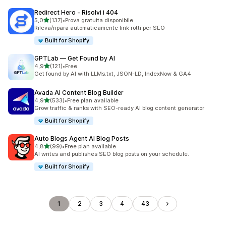
Redirect Hero ‑ Risolvi i 404
stelle su 5
5,0
(137)
•
Prova gratuita disponibile
137 recensioni totali
Rileva/ripara automaticamente link rotti per SEO
Built for Shopify
GPTLab — Get Found by AI
stelle su 5
4,9
(121)
•
Free
121 recensioni totali
Get found by AI with LLMs.txt, JSON-LD, IndexNow & GA4
Avada AI Content Blog Builder
stelle su 5
4,9
(533)
•
Free plan available
533 recensioni totali
Grow traffic & ranks with SEO-ready AI blog content generator
Built for Shopify
Auto Blogs Agent AI Blog Posts
stelle su 5
4,8
(99)
•
Free plan available
99 recensioni totali
AI writes and publishes SEO blog posts on your schedule.
Built for Shopify
1
2
3
4
43