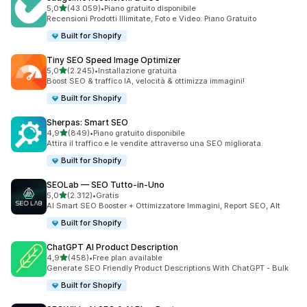
stelle su 5
5,0
(43.059)
•
Piano gratuito disponibile
43059 recensioni totali
Recensioni Prodotti Illimitate, Foto e Video. Piano Gratuito
Built for Shopify
Tiny SEO Speed Image Optimizer
stelle su 5
5,0
(2.245)
•
Installazione gratuita
2245 recensioni totali
Boost SEO & traffico IA, velocità & ottimizza immagini!
Built for Shopify
Sherpas: Smart SEO
stelle su 5
4,9
(849)
•
Piano gratuito disponibile
849 recensioni totali
Attira il traffico e le vendite attraverso una SEO migliorata.
Built for Shopify
SEOLab — SEO Tutto‑in‑Uno
stelle su 5
5,0
(2.312)
•
Gratis
2312 recensioni totali
AI Smart SEO Booster + Ottimizzatore Immagini, Report SEO, Alt
Built for Shopify
ChatGPT AI Product Description
stelle su 5
4,9
(458)
•
Free plan available
458 recensioni totali
Generate SEO Friendly Product Descriptions With ChatGPT - Bulk
Built for Shopify