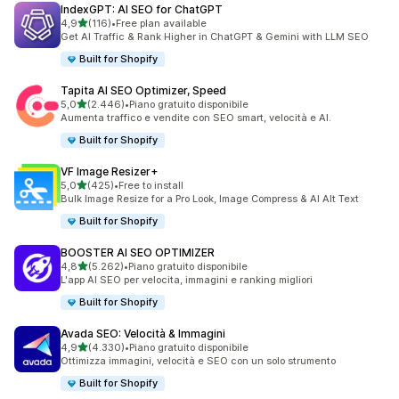
IndexGPT: AI SEO for ChatGPT
stelle su 5
4,9
(116)
•
Free plan available
116 recensioni totali
Get AI Traffic & Rank Higher in ChatGPT & Gemini with LLM SEO
Built for Shopify
Tapita AI SEO Optimizer, Speed
stelle su 5
5,0
(2.446)
•
Piano gratuito disponibile
2446 recensioni totali
Aumenta traffico e vendite con SEO smart, velocità e AI.
Built for Shopify
VF Image Resizer+
stelle su 5
5,0
(425)
•
Free to install
425 recensioni totali
Bulk Image Resize for a Pro Look, Image Compress & AI Alt Text
Built for Shopify
BOOSTER AI SEO OPTIMIZER
stelle su 5
4,8
(5.262)
•
Piano gratuito disponibile
5262 recensioni totali
L'app AI SEO per velocita, immagini e ranking migliori
Built for Shopify
Avada SEO: Velocità & Immagini
stelle su 5
4,9
(4.330)
•
Piano gratuito disponibile
4330 recensioni totali
Ottimizza immagini, velocità e SEO con un solo strumento
Built for Shopify