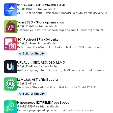
StoreRank Rank in ChatGPT & AI
별 5개 중
5.0
(19)
•
Free trial available
총 리뷰 19개
AI SEO for Agentic Commerce: ChatGPT, Claude, Perplexity & AEO
Yoast SEO ‑ Store optimization
별 5개 중
4.7
(157)
•
Free trial available
총 리뷰 157개
Optimize your store for search engines and AI-powered results!
301 Redirect | Fix 404 Links
별 5개 중
5.0
(2)
•
Free plan available
총 리뷰 2개
Detect and Fix 404 Broken Links in bulk with 301 Redirect app
Built for Shopify
URLAudit: SEO, AEO, GEO, LLMO
별 5개 중
5.0
(12)
•
Free plan available
총 리뷰 12개
Audit every page for SEO, speed, HTML, and store health issues
LLMs.txt: AI Traffic Booster
별 5개 중
5.0
(8)
•
Free
총 리뷰 8개
Boost Your Store AI Visibility to Get Found by ChatGPT & AI
Built for Shopify
Hyperspeed EXTREME Page Speed
별 5개 중
4.8
(145)
•
Free trial available
총 리뷰 145개
Extreme page speed optimizer to minify & boost site speed