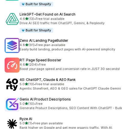
Built for Shopify
LinkGPT–Get Found on AI Search
별 5개 중
4.6
(13)
•
Free trial available
총 리뷰 13개
Drive AI SEO traffic from ChatGPT, Gemini, & Perplexity
Built for Shopify
Zeno AI Landing PageBuilder
별 5개 중
4.8
(91)
•
Free plan available
총 리뷰 91개
Easily build landing, product pages with AI-powered simplicity
RT: Page Speed Booster
별 5개 중
4.6
(204)
•
Free
총 리뷰 204개
Boost your page speed and conversion rate in JUST 30 seconds!
40: ChatGPT, Claude & AEO Rank
별 5개 중
5.0
(13)
•
Free trial available
총 리뷰 13개
Agentic Storefront, AEO & GEO sales for ChatGPT Claude Gemini
Genix AI Product Descriptions
별 5개 중
5.0
(10)
•
Free
총 리뷰 10개
Generate Product Descriptions, SEO Content With ChatGPT - Bulk
Ryze AI
별 5개 중
5.0
(1)
•
Free plan available
총 리뷰 1개
Rank higher on Google and get more organic traffic. With AI.