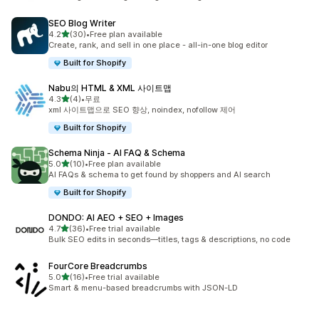
SEO Blog Writer
별 5개 중
4.2
(30)
•
Free plan available
총 리뷰 30개
Create, rank, and sell in one place - all-in-one blog editor
Built for Shopify
Nabu의 HTML & XML 사이트맵
별 5개 중
4.3
(4)
•
무료
총 리뷰 4개
xml 사이트맵으로 SEO 향상, noindex, nofollow 제어
Built for Shopify
Schema Ninja ‑ AI FAQ & Schema
별 5개 중
5.0
(10)
•
Free plan available
총 리뷰 10개
AI FAQs & schema to get found by shoppers and AI search
Built for Shopify
DONDO: AI AEO + SEO + Images
별 5개 중
4.7
(36)
•
Free trial available
총 리뷰 36개
Bulk SEO edits in seconds—titles, tags & descriptions, no code
FourCore Breadcrumbs
별 5개 중
5.0
(16)
•
Free trial available
총 리뷰 16개
Smart & menu-based breadcrumbs with JSON-LD