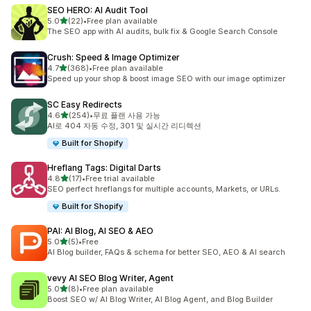
SEO HERO: AI Audit Tool
별 5개 중
5.0
(22)
•
Free plan available
총 리뷰 22개
The SEO app with AI audits, bulk fix & Google Search Console
Crush: Speed & Image Optimizer
별 5개 중
4.7
(368)
•
Free plan available
총 리뷰 368개
Speed up your shop & boost image SEO with our image optimizer
SC Easy Redirects
별 5개 중
4.6
(254)
•
무료 플랜 사용 가능
총 리뷰 254개
AI로 404 자동 수정, 301 및 실시간 리디렉션
Built for Shopify
Hreflang Tags: Digital Darts
별 5개 중
4.8
(17)
•
Free trial available
총 리뷰 17개
SEO perfect hreflangs for multiple accounts, Markets, or URLs.
Built for Shopify
PAI: AI Blog, AI SEO & AEO
별 5개 중
5.0
(5)
•
Free
총 리뷰 5개
AI Blog builder, FAQs & schema for better SEO, AEO & AI search
vevy AI SEO Blog Writer, Agent
별 5개 중
5.0
(8)
•
Free plan available
총 리뷰 8개
Boost SEO w/ AI Blog Writer, AI Blog Agent, and Blog Builder