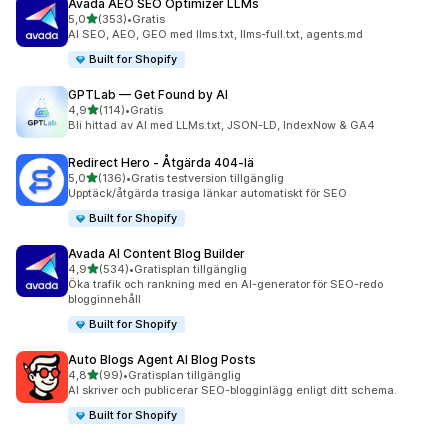
Avada AEO SEO Optimizer LLMs
av 5 stjärnor
5,0
(353)
•
Gratis
353 recensioner totalt
AI SEO, AEO, GEO med llms.txt, llms-full.txt, agents.md
Built for Shopify
GPTLab — Get Found by AI
av 5 stjärnor
4,9
(114)
•
Gratis
114 recensioner totalt
Bli hittad av AI med LLMs.txt, JSON-LD, IndexNow & GA4
Redirect Hero ‑ Åtgärda 404‑lä
av 5 stjärnor
5,0
(136)
•
Gratis testversion tillgänglig
136 recensioner totalt
Upptäck/åtgärda trasiga länkar automatiskt för SEO
Built for Shopify
Avada AI Content Blog Builder
av 5 stjärnor
4,9
(534)
•
Gratisplan tillgänglig
534 recensioner totalt
Öka trafik och rankning med en AI-generator för SEO-redo
blogginnehåll
Built for Shopify
Auto Blogs Agent AI Blog Posts
av 5 stjärnor
4,8
(99)
•
Gratisplan tillgänglig
99 recensioner totalt
AI skriver och publicerar SEO-blogginlägg enligt ditt schema.
Built for Shopify