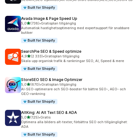
Built for Shopify
Avada Image & Page Speed Up
av 5 stjärnor
5,0
(738)
•
Gratisplan tillgänglig
738 recensioner totalt
Automatisk hastighetsoptimering med expertsupport för snabbare
butiker
Built for Shopify
SearchPie SEO & Speed optimize
av 5 stjärnor
4,9
(2 333)
•
Gratisplan tillgänglig
2333 recensioner totalt
Skala upp organisk trafik & rankningar SEO, AI, Speed & mere
Built for Shopify
StoreSEO SEO & Image Optimizer
av 5 stjärnor
5,0
(670)
•
Gratisplan tillgänglig
670 recensioner totalt
AI-SEO-optimerare och SEO-booster för bättre SEO-, AEO- och
GEO-rankning
Built for Shopify
AltKing: AI Alt Text SEO & ADA
av 5 stjärnor
5,0
(125)
•
Gratis
125 recensioner totalt
Optimera alla bilders alt-texter, förbättra SEO och tillgänglighet:
ADA
Built for Shopify