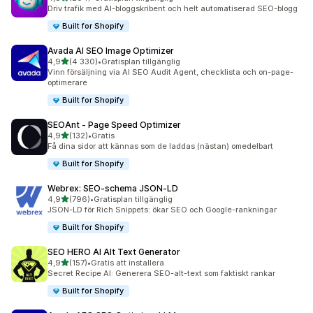
204 recensioner totalt
Driv trafik med AI-bloggskribent och helt automatiserad SEO-blogg
Built for Shopify
Avada AI SEO Image Optimizer
av 5 stjärnor
4,9
(4 330)
•
Gratisplan tillgänglig
4330 recensioner totalt
Vinn försäljning via AI SEO Audit Agent, checklista och on-page-
optimerare
Built for Shopify
SEOAnt ‑ Page Speed Optimizer
av 5 stjärnor
4,9
(132)
•
Gratis
132 recensioner totalt
Få dina sidor att kännas som de laddas (nästan) omedelbart
Built for Shopify
Webrex: SEO‑schema JSON‑LD
av 5 stjärnor
4,9
(796)
•
Gratisplan tillgänglig
796 recensioner totalt
JSON-LD för Rich Snippets: ökar SEO och Google-rankningar
Built for Shopify
SEO HERO AI Alt Text Generator
av 5 stjärnor
4,9
(157)
•
Gratis att installera
157 recensioner totalt
Secret Recipe AI: Generera SEO-alt-text som faktiskt rankar
Built for Shopify