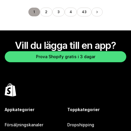
1
2
3
4
43
Vill du lägga till en app?
Prova Shopify gratis i 3 dagar
Appkategorier
Toppkategorier
Försäljningskanaler
Dropshipping