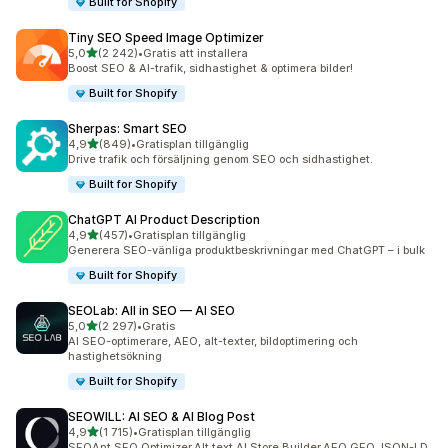
Built for Shopify
Tiny SEO Speed Image Optimizer
av 5 stjärnor
5,0
(2 242)
•
Gratis att installera
2242 recensioner totalt
Boost SEO & AI-trafik, sidhastighet & optimera bilder!
Built for Shopify
Sherpas: Smart SEO
av 5 stjärnor
4,9
(849)
•
Gratisplan tillgänglig
849 recensioner totalt
Drive trafik och försäljning genom SEO och sidhastighet.
Built for Shopify
ChatGPT AI Product Description
av 5 stjärnor
4,9
(457)
•
Gratisplan tillgänglig
457 recensioner totalt
Generera SEO-vänliga produktbeskrivningar med ChatGPT – i bulk
Built for Shopify
SEOLab: All in SEO — AI SEO
av 5 stjärnor
5,0
(2 297)
•
Gratis
2297 recensioner totalt
AI SEO-optimerare, AEO, alt-texter, bildoptimering och
hastighetsökning
Built for Shopify
SEOWILL: AI SEO & AI Blog Post
av 5 stjärnor
4,9
(1 715)
•
Gratisplan tillgänglig
1715 recensioner totalt
SEOAnt,SEO Optimizer,Alt text,AI Store Builder,AEO,GEO,JSON-LD