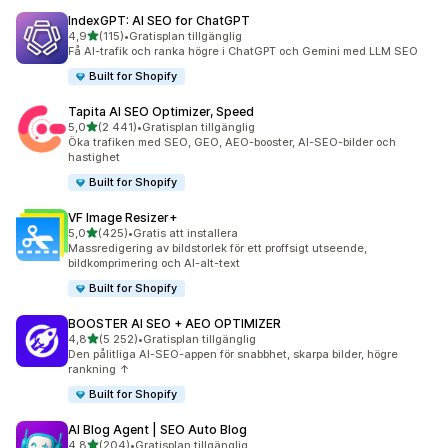
IndexGPT: AI SEO for ChatGPT
av 5 stjärnor
4,9
(115)
•
Gratisplan tillgänglig
115 recensioner totalt
Få AI-trafik och ranka högre i ChatGPT och Gemini med LLM SEO
Built for Shopify
Tapita AI SEO Optimizer, Speed
av 5 stjärnor
5,0
(2 441)
•
Gratisplan tillgänglig
2441 recensioner totalt
Öka trafiken med SEO, GEO, AEO-booster, AI-SEO-bilder och
hastighet
Built for Shopify
VF Image Resizer+
av 5 stjärnor
5,0
(425)
•
Gratis att installera
425 recensioner totalt
Massredigering av bildstorlek för ett proffsigt utseende,
bildkomprimering och AI-alt-text
Built for Shopify
BOOSTER AI SEO + AEO OPTIMIZER
av 5 stjärnor
4,8
(5 252)
•
Gratisplan tillgänglig
5252 recensioner totalt
Den pålitliga AI-SEO-appen för snabbhet, skarpa bilder, högre
rankning ↑
Built for Shopify
AI Blog Agent | SEO Auto Blog
av 5 stjärnor
4,8
(204)
•
Gratisplan tillgänglig