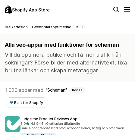
Shopify App Store
Butiksdesign
Webbplatsoptimering
SEO
Alla seo-appar med funktioner för scheman
Vill du optimera butiken och få mer trafik från
sökningar? Förse bilder med alternativtext, fixa
brutna länkar och skapa metataggar.
1 020 appar med
Scheman
Rensa
Built for Shopify
Judge.me Product Reviews App
av 5 stjärnor
5,0
(42 944)
•
Gratisplan tillgänglig
42944 recensioner totalt
Samla obegränsat med produktrecensioner, betyg och omdömen