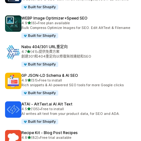
Built for Shopify
WEBP Image Optimizer+Speed SEO
滿分 5 顆星
4.9
(6)
•
Free plan available
共有 6 則評價
Bulk Compress Optimize Images for SEO. Edit AltText & Filename
Built for Shopify
Nabu 404/301 URL重定向
滿分 5 顆星
4.7
(41)
•
提供免費方案
共有 41 則評價
創建301和404重定向以修復無效連結和SEO
Built for Shopify
GP JSON‑LD Schema & AI SEO
滿分 5 顆星
4.9
(51)
•
Free to install
共有 51 則評價
Rich snippets & AI-powered SEO tools for more Google clicks
Built for Shopify
ATAI ‑ AltText.ai AI Alt Text
滿分 5 顆星
4.5
(135)
•
Free to install
共有 135 則評價
AI writes alt text from your product data, for SEO and ADA.
Built for Shopify
Recipe Kit ‑ Blog Post Recipes
滿分 5 顆星
4.8
(82)
•
Free trial available
共有 82 則評價