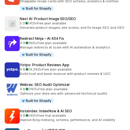
Shoppable recipe cards with SEO schema, analytics & nutrition
Built for Shopify
Next AI: Product Image SEO/GEO
滿分 5 顆星
5.0
(43)
•
Free plan available
共有 43 則評價
Generate product images, see scores, and fix image SEO and GEO
Redirect Ninja – AI 404 Fix
滿分 5 顆星
4.9
(60)
•
Free plan available
共有 60 則評價
Manage redirects at scale with AI automation & analytics
Built for Shopify
Yotpo: Product Reviews App
滿分 5 顆星
4.8
(4,393)
•
Free plan available
共有 4393 則評價
Build trust and boost revenue with product reviews & UGC
Webrex: SEO Audit Optimizer
滿分 5 顆星
4.8
(197)
•
Free plan available
共有 197 則評價
Optimize your store seo with advanced technical audits
Built for Shopify
InstaIndex: IndexNow & AI SEO
滿分 5 顆星
4.8
(40)
•
Free trial available
共有 40 則評價
Improve Bing indexing, schema, performance, and AI visibility