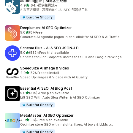
autoBlogger | AI博客生成器
滿分 5 顆星
4.9
(64)
•
提供免費試用
共有 64 則評價
2 次官方精選 · 高階自動化 AI SEO 部落格工具
Built for Shopify
Deeplumen: AI SEO Optimizer
滿分 5 顆星
5.0
(8)
•
Free
共有 8 則評價
Generate AI agentic pages in one-click for AI SEO & AI Traffic
Schema Plus ‑ AI & SEO JSON‑LD
滿分 5 顆星
5.0
(532)
•
Free trial available
共有 532 則評價
Schema for Rich Snippets: increases SEO and Google rankings
SpeedSize AI Image & Video
滿分 5 顆星
4.9
(52)
•
Free to install
共有 52 則評價
Speed Up Images & Videos with AI Quality
Essential AI SEO: AI Blog Post
滿分 5 顆星
5.0
(375)
•
Free plan available
共有 375 則評價
Lift SEO With Auto Blog Writer & AI SEO Optimizer
Built for Shopify
MetaMaster: AI SEO Optimizer
滿分 5 顆星
4.9
(36)
•
Free plan available
共有 36 則評價
Optimize store SEO with insights, fixes, AI tools & LLMs.txt
Built for Shopify