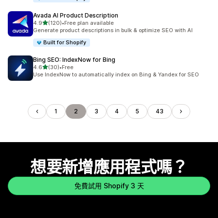
Avada AI Product Description
滿分 5 顆星
4.9
(120)
•
Free plan available
共有 120 則評價
Generate product descriptions in bulk & optimize SEO with AI
Built for Shopify
Bing SEO: IndexNow for Bing
滿分 5 顆星
4.6
(30)
•
Free
共有 30 則評價
Use IndexNow to automatically index on Bing & Yandex for SEO
1
2
3
4
5
43
想要新增應用程式嗎？
免費試用 Shopify 3 天