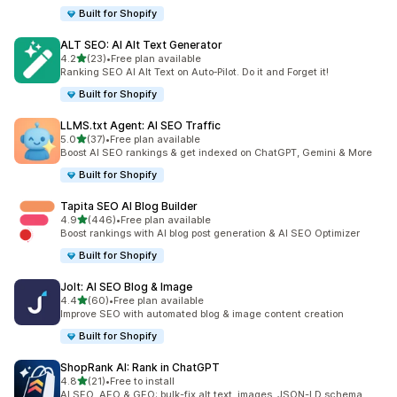
Built for Shopify
ALT SEO: AI Alt Text Generator
滿分 5 顆星
4.2
(23)
•
Free plan available
共有 23 則評價
Ranking SEO AI Alt Text on Auto‑Pilot. Do it and Forget it!
Built for Shopify
LLMS.txt Agent: AI SEO Traffic
滿分 5 顆星
5.0
(37)
•
Free plan available
共有 37 則評價
Boost AI SEO rankings & get indexed on ChatGPT, Gemini & More
Built for Shopify
Tapita SEO AI Blog Builder
滿分 5 顆星
4.9
(446)
•
Free plan available
共有 446 則評價
Boost rankings with AI blog post generation & AI SEO Optimizer
Built for Shopify
Jolt: AI SEO Blog & Image
滿分 5 顆星
4.4
(60)
•
Free plan available
共有 60 則評價
Improve SEO with automated blog & image content creation
Built for Shopify
ShopRank AI: Rank in ChatGPT
滿分 5 顆星
4.8
(21)
•
Free to install
共有 21 則評價
AI SEO, AEO & GEO: bulk-fix alt text, images, JSON-LD schema