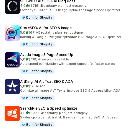
SEOWILL: AI SEO & AI Blog Post
na 5 gwiazdek
4,9
(1 716)
•
Bezpłatny plan jest dostępny
Łączna liczba recenzji: 1716
Formerly SEOAnt—SEO Image Optimizer, Page Speed Optimizer
Built for Shopify
StoreSEO: AI for SEO & Image
na 5 gwiazdek
5,0
(671)
•
Bezpłatny plan jest dostępny
Łączna liczba recenzji: 671
Rankuj w Google i zwiększ sprzedaż z AI Image & SEO Optimizer.
Built for Shopify
Avada Image & Page Speed Up
na 5 gwiazdek
5,0
(738)
•
Free plan available
Łączna liczba recenzji: 738
Auto speed optimization with expert support for faster stores
Built for Shopify
AltKing: AI Alt Text SEO & ADA
na 5 gwiazdek
5,0
(125)
•
Free
Łączna liczba recenzji: 125
Optimize all image ALT Texts, improve SEO & Accessibility: ADA
Built for Shopify
SearchPie SEO & Speed optimize
na 5 gwiazdek
4,9
(2 335)
•
Bezpłatny plan jest dostępny
Łączna liczba recenzji: 2335
Skaler opp organisk trafikk & rangeringer med SEO, AI, Speed
Built for Shopify