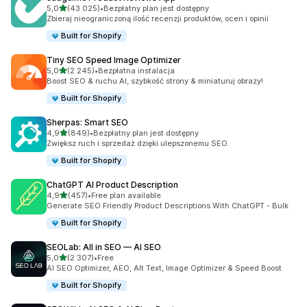
na 5 gwiazdek
5,0
(43 025)
•
Bezpłatny plan jest dostępny
Łączna liczba recenzji: 43025
Zbieraj nieograniczoną ilość recenzji produktów, ocen i opinii
Built for Shopify
Tiny SEO Speed Image Optimizer
na 5 gwiazdek
5,0
(2 245)
•
Bezpłatna instalacja
Łączna liczba recenzji: 2245
Boost SEO & ruchu AI, szybkość strony & miniaturuj obrazy!
Built for Shopify
Sherpas: Smart SEO
na 5 gwiazdek
4,9
(849)
•
Bezpłatny plan jest dostępny
Łączna liczba recenzji: 849
Zwiększ ruch i sprzedaż dzięki ulepszonemu SEO.
Built for Shopify
ChatGPT AI Product Description
na 5 gwiazdek
4,9
(457)
•
Free plan available
Łączna liczba recenzji: 457
Generate SEO Friendly Product Descriptions With ChatGPT - Bulk
Built for Shopify
SEOLab: All in SEO — AI SEO
na 5 gwiazdek
5,0
(2 307)
•
Free
Łączna liczba recenzji: 2307
AI SEO Optimizer, AEO, Alt Text, Image Optimizer & Speed Boost
Built for Shopify