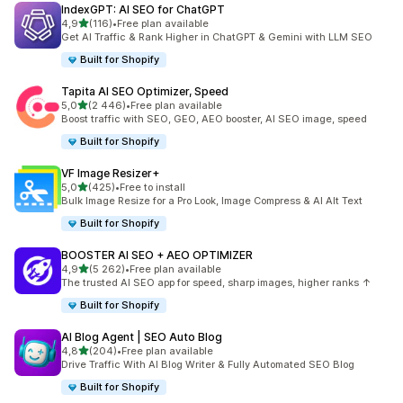
IndexGPT: AI SEO for ChatGPT
na 5 gwiazdek
4,9
(116)
•
Free plan available
Łączna liczba recenzji: 116
Get AI Traffic & Rank Higher in ChatGPT & Gemini with LLM SEO
Built for Shopify
Tapita AI SEO Optimizer, Speed
na 5 gwiazdek
5,0
(2 446)
•
Free plan available
Łączna liczba recenzji: 2446
Boost traffic with SEO, GEO, AEO booster, AI SEO image, speed
Built for Shopify
VF Image Resizer+
na 5 gwiazdek
5,0
(425)
•
Free to install
Łączna liczba recenzji: 425
Bulk Image Resize for a Pro Look, Image Compress & AI Alt Text
Built for Shopify
BOOSTER AI SEO + AEO OPTIMIZER
na 5 gwiazdek
4,9
(5 262)
•
Free plan available
Łączna liczba recenzji: 5262
The trusted AI SEO app for speed, sharp images, higher ranks ↑
Built for Shopify
AI Blog Agent | SEO Auto Blog
na 5 gwiazdek
4,8
(204)
•
Free plan available
Łączna liczba recenzji: 204
Drive Traffic With AI Blog Writer & Fully Automated SEO Blog
Built for Shopify