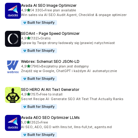
Avada AI SEO Image Optimizer
na 5 gwiazdek
4,9
(4 330)
•
Free plan available
Łączna liczba recenzji: 4330
Win sales via AI SEO Audit Agent, Checklist & onpage optimizer
Built for Shopify
SEOAnt ‑ Page Speed Optimizer
na 5 gwiazdek
4,9
(132)
•
Gratis
Łączna liczba recenzji: 132
Spraw by Twoje strony ładowały się (prawie) natychmiast
Built for Shopify
Webrex: Schemat SEO JSON‑LD
na 5 gwiazdek
4,9
(796)
•
Bezpłatny plan jest dostępny
Łączna liczba recenzji: 796
Znajdź się w Google, ChatGPT i każdym AI: automatycznie
Built for Shopify
SEO HERO AI Alt Text Generator
na 5 gwiazdek
4,9
(157)
•
Free to install
Łączna liczba recenzji: 157
Secret Recipe AI: Generate SEO Alt Text That Actually Ranks
Built for Shopify
Avada AEO SEO Optimizer LLMs
na 5 gwiazdek
5,0
(352)
•
Free
Łączna liczba recenzji: 352
AI SEO, AEO, GEO with llms.txt, llms-full,txt, agents.md
Built for Shopify