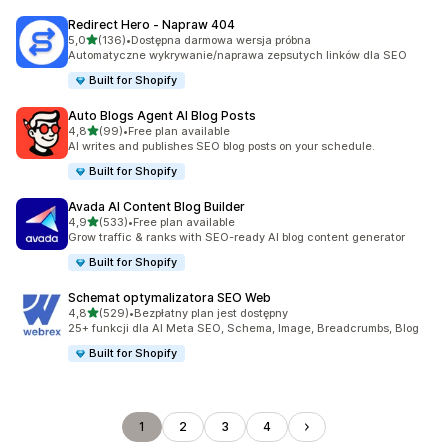
Redirect Hero ‑ Napraw 404
na 5 gwiazdek
5,0
(136)
•
Dostępna darmowa wersja próbna
Łączna liczba recenzji: 136
Automatyczne wykrywanie/naprawa zepsutych linków dla SEO
Built for Shopify
Auto Blogs Agent AI Blog Posts
na 5 gwiazdek
4,8
(99)
•
Free plan available
Łączna liczba recenzji: 99
AI writes and publishes SEO blog posts on your schedule.
Built for Shopify
Avada AI Content Blog Builder
na 5 gwiazdek
4,9
(533)
•
Free plan available
Łączna liczba recenzji: 533
Grow traffic & ranks with SEO-ready AI blog content generator
Built for Shopify
Schemat optymalizatora SEO Web
na 5 gwiazdek
4,8
(529)
•
Bezpłatny plan jest dostępny
Łączna liczba recenzji: 529
25+ funkcji dla AI Meta SEO, Schema, Image, Breadcrumbs, Blog
Built for Shopify
1
2
3
4