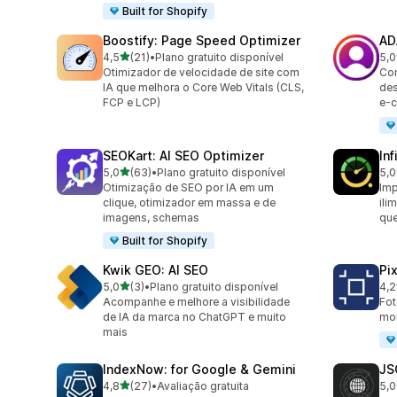
Built for Shopify
Boostify: Page Speed Optimizer
AD
de 5 estrelas
4,5
(21)
•
Plano gratuito disponível
5,0
21 avaliações ao todo
8 a
Otimizador de velocidade de site com
Co
IA que melhora o Core Web Vitals (CLS,
des
FCP e LCP)
e-
SEOKart: AI SEO Optimizer
In
de 5 estrelas
5,0
(63)
•
Plano gratuito disponível
5,0
63 avaliações ao todo
6 a
Otimização de SEO por IA em um
Imp
clique, otimizador em massa e de
ili
imagens, schemas
qu
Built for Shopify
Kwik GEO: AI SEO
Pi
de 5 estrelas
5,0
(3)
•
Plano gratuito disponível
4,2
3 avaliações ao todo
403
Acompanhe e melhore a visibilidade
Fot
de IA da marca no ChatGPT e muito
mol
mais
IndexNow: for Google & Gemini
JS
de 5 estrelas
4,8
(27)
•
Avaliação gratuita
5,0
27 avaliações ao todo
2 a