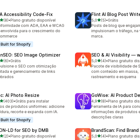
A Accessibility Code‑Fix
Flint AI Blog Post Wri
de 5 estrelas
de 5 estrelas
(8)
•
Plano gratuito disponível
5,0
(5)
•
Grátis
valiações ao todo
5 avaliações ao todo
nformidade com ADA, EAA e WCAG
Posts de blog que engaja
envolvida para o crescimento do
impulsionam o tráfego, na
commerce
marca.
Built for Shopify
finSEO: SEO Image Optimizer
SEO & AI Visibility —
de 5 estrelas
de 5 estrelas
(6)
•
Grátis
5,0
(4)
•
Plano gratuito di
valiações ao todo
4 avaliações ao todo
ulsione o SEO com otimização
Pacote de visibilidade de 
mitada e gerenciamento de links
com conteúdo em massa,
ebrados
rastreamento e esquema
xc: AI Photo Resize
GoWise: AI Product De
de 5 estrelas
de 5 estrelas
(403)
•
Grátis para instalar
4,9
(8)
•
Plano gratuito di
 avaliações ao todo
8 avaliações ao todo
os de produtos uniformes: adicione
Ferramenta de IA para conv
dura, recorte e expanda com IA.
informações de produtos 
descrições claras
Built for Shopify
ON‑LD for SEO by DMB
BrandScan: Find Brand
de 5 estrelas
de 5 estrelas
(2)
•
Plano gratuito disponível
5,0
(4)
•
Plano gratuito di
valiações ao todo
4 avaliações ao todo