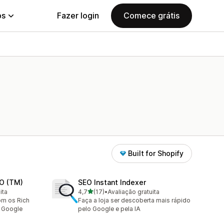
ps
Fazer login
Comece grátis
Built for Shopify
EO (TM)
SEO Instant Indexer
de 5 estrelas
ita
4,7
(17)
•
Avaliação gratuita
17 avaliações ao todo
om os Rich
Faça a loja ser descoberta mais rápido
o Google
pelo Google e pela IA