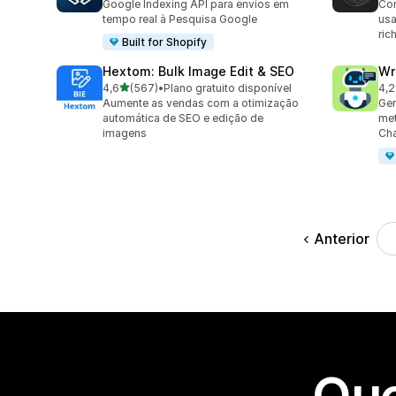
Google Indexing API para envios em
Con
tempo real à Pesquisa Google
usa
ric
Built for Shopify
Hextom: Bulk Image Edit & SEO
Wr
de 5 estrelas
4,6
(567)
•
Plano gratuito disponível
4,2
567 avaliações ao todo
21 
Aumente as vendas com a otimização
Ger
automática de SEO e edição de
me
imagens
Ch
Anterior