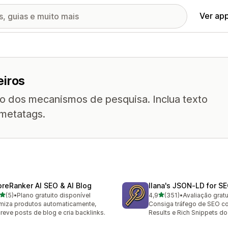
Ver ap
eiros
do dos mecanismos de pesquisa. Inclua texto
 metatags.
oreRanker AI SEO & AI Blog
Ilana's JSON‑LD for S
de 5 estrelas
de 5 estrelas
(5)
•
Plano gratuito disponível
4,9
(351)
•
Avaliação gratu
valiações ao todo
351 avaliações ao todo
miza produtos automaticamente,
Consiga tráfego de SEO c
reve posts de blog e cria backlinks.
Results e Rich Snippets d