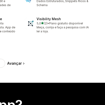
it e
Dados Estruturados, Snippets Ricos &
ades de
Schema
ne
Visibility Mesh
de 5 estrelas
ita
5,0
(2)
•
Plano gratuito disponível
2 avaliações ao todo
usta. App de
Meça, corrija e faça a pesquisa com IA
 e conteúdo
ler a loja.
Avançar