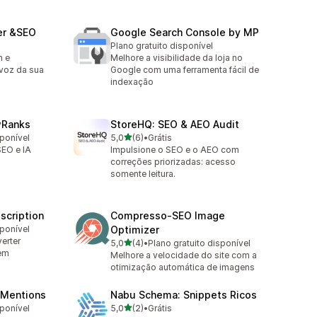
ter &SEO
Google Search Console by MP
Plano gratuito disponível
m e
Melhore a visibilidade da loja no
 voz da sua
Google com uma ferramenta fácil de
indexação
 wRanks
StoreHQ: SEO & AEO Audit
de 5 estrelas
sponível
5,0
(6)
•
Grátis
6 avaliações ao todo
SEO e IA
Impulsione o SEO e o AEO com
correções priorizadas: acesso
somente leitura.
scription
Compresso‑SEO Image
sponível
Optimizer
erter
de 5 estrelas
5,0
(4)
•
Plano gratuito disponível
4 avaliações ao todo
em
Melhore a velocidade do site com a
otimização automática de imagens
 Mentions
Nabu Schema: Snippets Ricos
de 5 estrelas
sponível
5,0
(2)
•
Grátis
2 avaliações ao todo