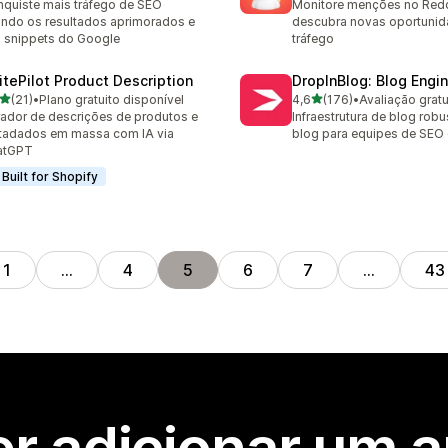
quiste mais tráfego de SEO
Monitore menções no Redd
ndo os resultados aprimorados e
descubra novas oportunid
h snippets do Google
tráfego
itePilot Product Description
DropInBlog: Blog Engi
de 5 estrelas
de 5 estrelas
(21)
•
Plano gratuito disponível
4,6
(176)
•
Avaliação gratu
avaliações ao todo
176 avaliações ao todo
ador de descrições de produtos e
Infraestrutura de blog rob
tadados em massa com IA via
blog para equipes de SEO
atGPT
Built for Shopify
1
…
4
5
6
7
…
43