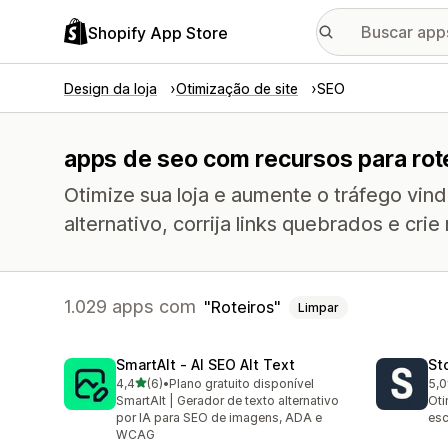
Shopify App Store
Design da loja
Otimização de site
SEO
apps de seo com recursos para rot
Otimize sua loja e aumente o tráfego vin
alternativo, corrija links quebrados e crie
1.029 apps com
Roteiros
Limpar
SmartAlt ‑ AI SEO Alt Text
St
de 5 estrelas
4,4
(6)
•
Plano gratuito disponível
5,0
6 avaliações ao todo
5 a
SmartAlt | Gerador de texto alternativo
Oti
por IA para SEO de imagens, ADA e
esc
WCAG