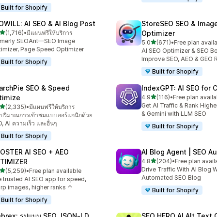
Built for Shopify
OWILL: AI SEO & AI Blog Post
StoreSEO SEO & Imag
เต็ม 5 ดาว
(1,716)
•
มีแผนฟรีให้บริการ
Optimizer
หมด 1716 รีวิว
rmerly SEOAnt—SEO Image
เต็ม 5 ดาว
5.0
(671)
•
Free plan avail
ทั้งหมด 671 รีวิว
imizer, Page Speed Optimizer
AI SEO Optimizer & SEO Bo
Improve SEO, AEO & GEO 
Built for Shopify
Built for Shopify
archPie SEO & Speed
IndexGPT: AI SEO for
เต็ม 5 ดาว
timize
4.9
(116)
•
Free plan availa
ทั้งหมด 116 รีวิว
Get AI Traffic & Rank High
เต็ม 5 ดาว
(2,335)
•
มีแผนฟรีให้บริการ
งหมด 2335 รีวิว
& Gemini with LLM SEO
่มปริมาณการเข้าชมแบบออร์แกนิกด้วย
, AI ความเร็ว และอื่นๆ
Built for Shopify
Built for Shopify
OSTER AI SEO + AEO
AI Blog Agent | SEO A
เต็ม 5 ดาว
TIMIZER
4.8
(204)
•
Free plan avail
ทั้งหมด 204 รีวิว
Drive Traffic With AI Blog W
เต็ม 5 ดาว
(5,259)
•
Free plan available
งหมด 5259 รีวิว
Automated SEO Blog
 trusted AI SEO app for speed,
rp images, higher ranks ↑
Built for Shopify
Built for Shopify
brex: รูปแบบ SEO JSON‑LD
SEO HERO AI Alt Text 