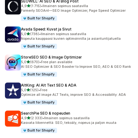
SEOWILL: AI SEO & AI Blog Post
/ 5 tähteä
4,9
(1 715)
•
Ilmainen sopimus saatavilla
1715 arvostelua yhteensä
Formerly SEOAnt—SEO Image Optimizer, Page Speed Optimizer
Built for Shopify
Avada Speed: Kuvat ja Sivut
/ 5 tähteä
5,0
(738)
•
Ilmainen sopimus saatavilla
738 arvostelua yhteensä
Nopeuta kauppaasi kuvien optimoinnilla ja asiantuntijatuella
Built for Shopify
StoreSEO SEO & Image Optimizer
/ 5 tähteä
5,0
(670)
•
Free plan available
670 arvostelua yhteensä
AI SEO Optimizer & SEO Booster to Improve SEO, AEO & GEO Rank
Built for Shopify
AltKing: AI Alt Text SEO & ADA
/ 5 tähteä
5,0
(125)
•
Free
125 arvostelua yhteensä
Optimize all image ALT Texts, improve SEO & Accessibility: ADA
Built for Shopify
SearchPie SEO & nopeuden
/ 5 tähteä
4,9
(2 333)
•
Ilmainen sopimus saatavilla
2333 arvostelua yhteensä
Kasvata liikennettä: SEO, tekoäly, nopeus ja paljon muuta
Built for Shopify