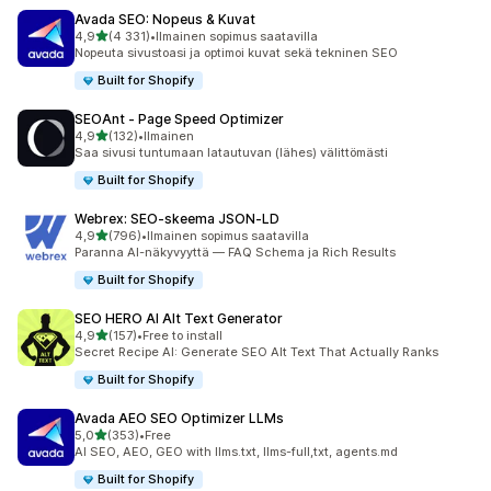
Avada SEO: Nopeus & Kuvat
/ 5 tähteä
4,9
(4 331)
•
Ilmainen sopimus saatavilla
4331 arvostelua yhteensä
Nopeuta sivustoasi ja optimoi kuvat sekä tekninen SEO
Built for Shopify
SEOAnt ‑ Page Speed Optimizer
/ 5 tähteä
4,9
(132)
•
Ilmainen
132 arvostelua yhteensä
Saa sivusi tuntumaan latautuvan (lähes) välittömästi
Built for Shopify
Webrex: SEO‑skeema JSON‑LD
/ 5 tähteä
4,9
(796)
•
Ilmainen sopimus saatavilla
796 arvostelua yhteensä
Paranna AI-näkyvyyttä — FAQ Schema ja Rich Results
Built for Shopify
SEO HERO AI Alt Text Generator
/ 5 tähteä
4,9
(157)
•
Free to install
157 arvostelua yhteensä
Secret Recipe AI: Generate SEO Alt Text That Actually Ranks
Built for Shopify
Avada AEO SEO Optimizer LLMs
/ 5 tähteä
5,0
(353)
•
Free
353 arvostelua yhteensä
AI SEO, AEO, GEO with llms.txt, llms-full,txt, agents.md
Built for Shopify