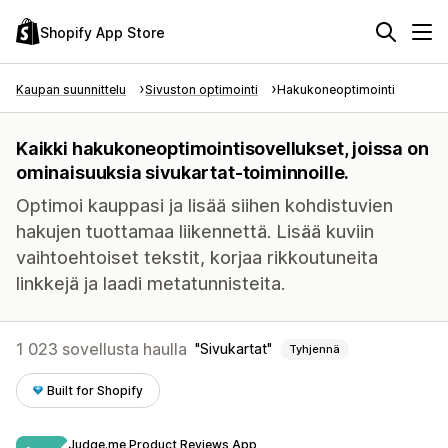
Shopify App Store
Kaupan suunnittelu
Sivuston optimointi
Hakukoneoptimointi
Kaikki hakukoneoptimointisovellukset, joissa on
ominaisuuksia sivukartat-toiminnoille.
Optimoi kauppasi ja lisää siihen kohdistuvien
hakujen tuottamaa liikennettä. Lisää kuviin
vaihtoehtoiset tekstit, korjaa rikkoutuneita
linkkejä ja laadi metatunnisteita.
1 023 sovellusta haulla
Sivukartat
Tyhjennä
Built for Shopify
Judge.me Product Reviews App