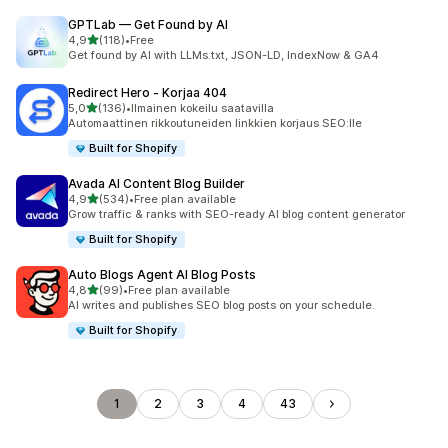
GPTLab — Get Found by AI
/ 5 tähteä
4,9
(118)
•
Free
118 arvostelua yhteensä
Get found by AI with LLMs.txt, JSON-LD, IndexNow & GA4
Redirect Hero ‑ Korjaa 404
/ 5 tähteä
5,0
(136)
•
Ilmainen kokeilu saatavilla
136 arvostelua yhteensä
Automaattinen rikkoutuneiden linkkien korjaus SEO:lle
Built for Shopify
Avada AI Content Blog Builder
/ 5 tähteä
4,9
(534)
•
Free plan available
534 arvostelua yhteensä
Grow traffic & ranks with SEO-ready AI blog content generator
Built for Shopify
Auto Blogs Agent AI Blog Posts
/ 5 tähteä
4,8
(99)
•
Free plan available
99 arvostelua yhteensä
AI writes and publishes SEO blog posts on your schedule.
Built for Shopify
1
2
3
4
43