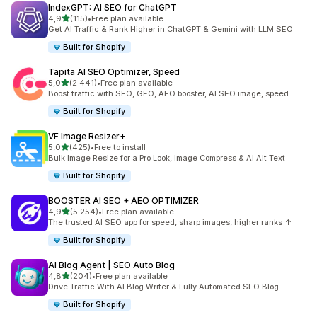
IndexGPT: AI SEO for ChatGPT
/ 5 tähteä
4,9
(115)
•
Free plan available
115 arvostelua yhteensä
Get AI Traffic & Rank Higher in ChatGPT & Gemini with LLM SEO
Built for Shopify
Tapita AI SEO Optimizer, Speed
/ 5 tähteä
5,0
(2 441)
•
Free plan available
2441 arvostelua yhteensä
Boost traffic with SEO, GEO, AEO booster, AI SEO image, speed
Built for Shopify
VF Image Resizer+
/ 5 tähteä
5,0
(425)
•
Free to install
425 arvostelua yhteensä
Bulk Image Resize for a Pro Look, Image Compress & AI Alt Text
Built for Shopify
BOOSTER AI SEO + AEO OPTIMIZER
/ 5 tähteä
4,9
(5 254)
•
Free plan available
5254 arvostelua yhteensä
The trusted AI SEO app for speed, sharp images, higher ranks ↑
Built for Shopify
AI Blog Agent | SEO Auto Blog
/ 5 tähteä
4,8
(204)
•
Free plan available
204 arvostelua yhteensä
Drive Traffic With AI Blog Writer & Fully Automated SEO Blog
Built for Shopify