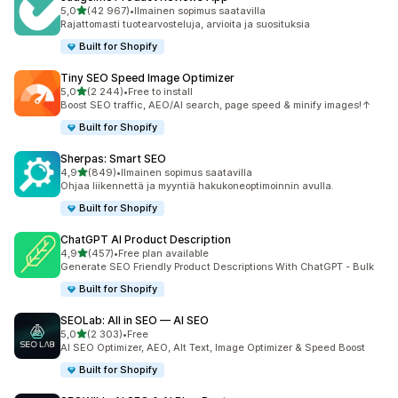
/ 5 tähteä
5,0
(42 967)
•
Ilmainen sopimus saatavilla
42967 arvostelua yhteensä
Rajattomasti tuotearvosteluja, arvioita ja suosituksia
Built for Shopify
Tiny SEO Speed Image Optimizer
/ 5 tähteä
5,0
(2 244)
•
Free to install
2244 arvostelua yhteensä
Boost SEO traffic, AEO/AI search, page speed & minify images!↑
Built for Shopify
Sherpas: Smart SEO
/ 5 tähteä
4,9
(849)
•
Ilmainen sopimus saatavilla
849 arvostelua yhteensä
Ohjaa liikennettä ja myyntiä hakukoneoptimoinnin avulla.
Built for Shopify
ChatGPT AI Product Description
/ 5 tähteä
4,9
(457)
•
Free plan available
457 arvostelua yhteensä
Generate SEO Friendly Product Descriptions With ChatGPT - Bulk
Built for Shopify
SEOLab: All in SEO — AI SEO
/ 5 tähteä
5,0
(2 303)
•
Free
2303 arvostelua yhteensä
AI SEO Optimizer, AEO, Alt Text, Image Optimizer & Speed Boost
Built for Shopify