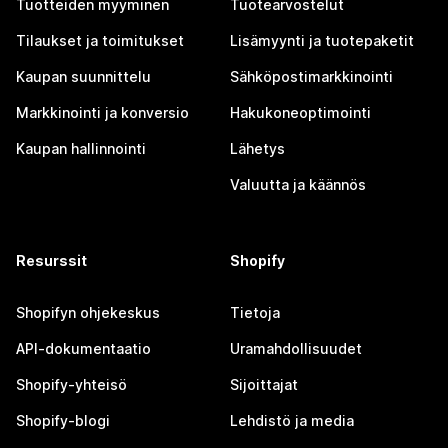
Tuotteiden myyminen
Tuotearvostelut
Tilaukset ja toimitukset
Lisämyynti ja tuotepaketit
Kaupan suunnittelu
Sähköpostimarkkinointi
Markkinointi ja konversio
Hakukoneoptimointi
Kaupan hallinnointi
Lähetys
Valuutta ja käännös
Resurssit
Shopify
Shopifyn ohjekeskus
Tietoja
API-dokumentaatio
Uramahdollisuudet
Shopify-yhteisö
Sijoittajat
Shopify-blogi
Lehdistö ja media