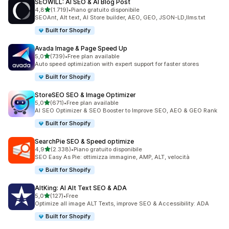
SEOWILL: AI SEO & AI Blog Post
stelle su 5
4,8
(1.719)
•
Piano gratuito disponibile
1719 recensioni totali
SEOAnt, Alt text, AI Store builder, AEO, GEO, JSON-LD,llms.txt
Built for Shopify
Avada Image & Page Speed Up
stelle su 5
5,0
(739)
•
Free plan available
739 recensioni totali
Auto speed optimization with expert support for faster stores
Built for Shopify
StoreSEO SEO & Image Optimizer
stelle su 5
5,0
(671)
•
Free plan available
671 recensioni totali
AI SEO Optimizer & SEO Booster to Improve SEO, AEO & GEO Rank
Built for Shopify
SearchPie SEO & Speed optimize
stelle su 5
4,9
(2.338)
•
Piano gratuito disponibile
2338 recensioni totali
SEO Easy As Pie: ottimizza immagine, AMP, ALT, velocità
Built for Shopify
AltKing: AI Alt Text SEO & ADA
stelle su 5
5,0
(127)
•
Free
127 recensioni totali
Optimize all image ALT Texts, improve SEO & Accessibility: ADA
Built for Shopify