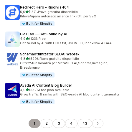
Redirect Hero ‑ Risolvi i 404
stelle su 5
5,0
(137)
•
Prova gratuita disponibile
137 recensioni totali
Rileva/ripara automaticamente link rotti per SEO
Built for Shopify
GPTLab — Get Found by AI
stelle su 5
4,9
(123)
•
Free
123 recensioni totali
Get found by AI with LLMs.txt, JSON-LD, IndexNow & GA4
Schemaottimizator SEOAI Webrex
stelle su 5
4,8
(529)
•
Piano gratuito disponibile
529 recensioni totali
Oltre25funzionalità per MetaSEO AI,Schema,Immagine,
Breadcrumb
Built for Shopify
Avada AI Content Blog Builder
stelle su 5
4,9
(532)
•
Free plan available
532 recensioni totali
Grow traffic & ranks with SEO-ready AI blog content generator
Built for Shopify
1
2
3
4
43