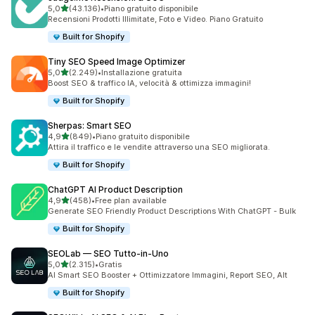
stelle su 5
5,0
(43.136)
•
Piano gratuito disponibile
43136 recensioni totali
Recensioni Prodotti Illimitate, Foto e Video. Piano Gratuito
Built for Shopify
Tiny SEO Speed Image Optimizer
stelle su 5
5,0
(2.249)
•
Installazione gratuita
2249 recensioni totali
Boost SEO & traffico IA, velocità & ottimizza immagini!
Built for Shopify
Sherpas: Smart SEO
stelle su 5
4,9
(849)
•
Piano gratuito disponibile
849 recensioni totali
Attira il traffico e le vendite attraverso una SEO migliorata.
Built for Shopify
ChatGPT AI Product Description
stelle su 5
4,9
(458)
•
Free plan available
458 recensioni totali
Generate SEO Friendly Product Descriptions With ChatGPT - Bulk
Built for Shopify
SEOLab — SEO Tutto‑in‑Uno
stelle su 5
5,0
(2.315)
•
Gratis
2315 recensioni totali
AI Smart SEO Booster + Ottimizzatore Immagini, Report SEO, Alt
Built for Shopify