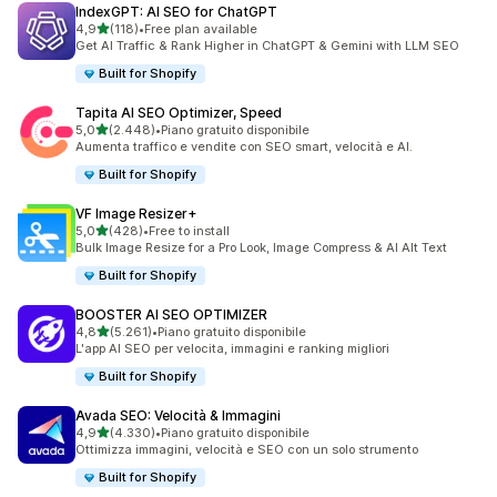
IndexGPT: AI SEO for ChatGPT
stelle su 5
4,9
(118)
•
Free plan available
118 recensioni totali
Get AI Traffic & Rank Higher in ChatGPT & Gemini with LLM SEO
Built for Shopify
Tapita AI SEO Optimizer, Speed
stelle su 5
5,0
(2.448)
•
Piano gratuito disponibile
2448 recensioni totali
Aumenta traffico e vendite con SEO smart, velocità e AI.
Built for Shopify
VF Image Resizer+
stelle su 5
5,0
(428)
•
Free to install
428 recensioni totali
Bulk Image Resize for a Pro Look, Image Compress & AI Alt Text
Built for Shopify
BOOSTER AI SEO OPTIMIZER
stelle su 5
4,8
(5.261)
•
Piano gratuito disponibile
5261 recensioni totali
L'app AI SEO per velocita, immagini e ranking migliori
Built for Shopify
Avada SEO: Velocità & Immagini
stelle su 5
4,9
(4.330)
•
Piano gratuito disponibile
4330 recensioni totali
Ottimizza immagini, velocità e SEO con un solo strumento
Built for Shopify