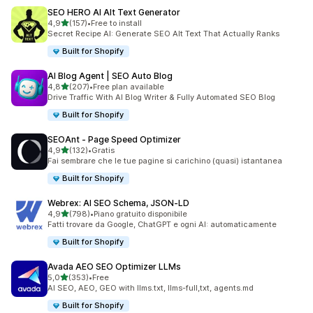
SEO HERO AI Alt Text Generator
stelle su 5
4,9
(157)
•
Free to install
157 recensioni totali
Secret Recipe AI: Generate SEO Alt Text That Actually Ranks
Built for Shopify
AI Blog Agent | SEO Auto Blog
stelle su 5
4,8
(207)
•
Free plan available
207 recensioni totali
Drive Traffic With AI Blog Writer & Fully Automated SEO Blog
Built for Shopify
SEOAnt ‑ Page Speed Optimizer
stelle su 5
4,9
(132)
•
Gratis
132 recensioni totali
Fai sembrare che le tue pagine si carichino (quasi) istantanea
Built for Shopify
Webrex: AI SEO Schema, JSON‑LD
stelle su 5
4,9
(798)
•
Piano gratuito disponibile
798 recensioni totali
Fatti trovare da Google, ChatGPT e ogni AI: automaticamente
Built for Shopify
Avada AEO SEO Optimizer LLMs
stelle su 5
5,0
(353)
•
Free
353 recensioni totali
AI SEO, AEO, GEO with llms.txt, llms-full,txt, agents.md
Built for Shopify