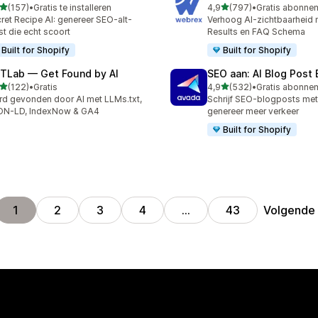
van 5 sterren
van 5 sterren
(157)
•
Gratis te installeren
4,9
(797)
•
 recensies in totaal
797 recensies in totaal
ret Recipe AI: genereer SEO-alt-
Verhoog AI-zichtbaarheid 
st die echt scoort
Results en FAQ Schema
Built for Shopify
Built for Shopify
TLab — Get Found by AI
SEO aan: AI Blog Post 
van 5 sterren
van 5 sterren
(122)
•
Gratis
4,9
(532)
•
 recensies in totaal
532 recensies in totaal
d gevonden door AI met LLMs.txt,
Schrijf SEO-blogposts met
ON-LD, IndexNow & GA4
genereer meer verkeer
Built for Shopify
Volgende
1
2
3
4
…
43