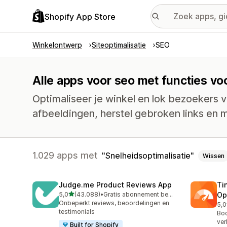
Shopify App Store
Winkelontwerp
Siteoptimalisatie
SEO
Alle apps voor seo met functies vo
Optimaliseer je winkel en lok bezoekers v
afbeeldingen, herstel gebroken links en 
1.029 apps met
Snelheidsoptimalisatie
Wissen
Judge.me Product Reviews App
Ti
van 5 sterren
5,0
(43.088)
•
Gratis abonnement beschikbaar
Op
43088 recensies in totaal
Onbeperkt reviews, beoordelingen en
5,0
224
testimonials
Boo
ver
Built for Shopify