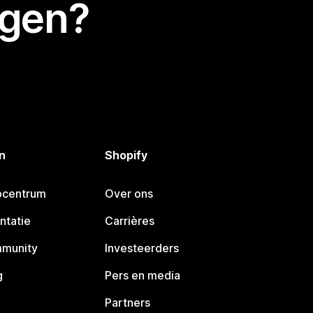
egen?
n
Shopify
pcentrum
Over ons
ntatie
Carrières
mmunity
Investeerders
g
Pers en media
Partners