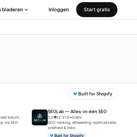
 bladeren
Inloggen
Start gratis
Built for Shopify
SEOLab — Alles‑in‑één SEO
van 5 sterren
Gratis abonnement beschikbaar
5,0
(2.313)
•
Gratis
2313 recensies in totaal
op via SEO
SEO-ranking, afbeelding-optimalisatie,
snelheid & links
Built for Shopify