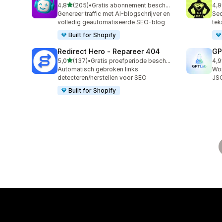
van 5 sterren
4,8
(205)
•
Gratis abonnement beschikbaar
4,9
205 recensies in totaal
157
Genereer traffic met AI-blogschrijver en
Sec
volledig geautomatiseerde SEO-blog
tek
Built for Shopify
Redirect Hero ‑ Repareer 404
GP
van 5 sterren
5,0
(137)
•
Gratis proefperiode beschikbaar
4,9
137 recensies in totaal
122
Automatisch gebroken links
Wor
detecteren/herstellen voor SEO
JS
Built for Shopify