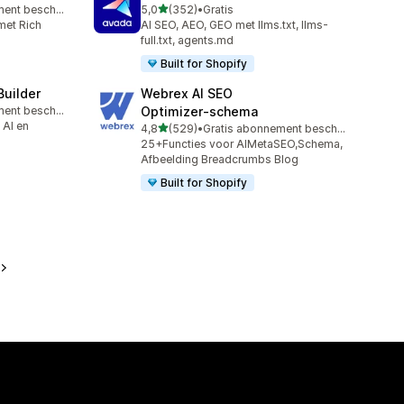
van 5 sterren
Gratis abonnement beschikbaar
5,0
(352)
•
Gratis
352 recensies in totaal
met Rich
AI SEO, AEO, GEO met llms.txt, llms-
full.txt, agents.md
Built for Shopify
Builder
Webrex AI SEO
Gratis abonnement beschikbaar
Optimizer‑schema
 AI en
van 5 sterren
4,8
(529)
•
Gratis abonnement beschikbaar
529 recensies in totaal
25+Functies voor AIMetaSEO,Schema,
Afbeelding Breadcrumbs BIog
Built for Shopify