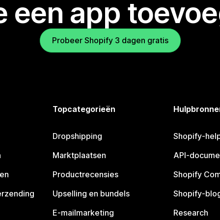
je een app toevo
Probeer Shopify 3 dagen gratis
Topcategorieën
Hulpbronne
Dropshipping
Shopify-hel
n
Marktplaatsen
API-docume
pen
Productrecensies
Shopify Co
erzending
Upselling en bundels
Shopify-blo
E-mailmarketing
Research