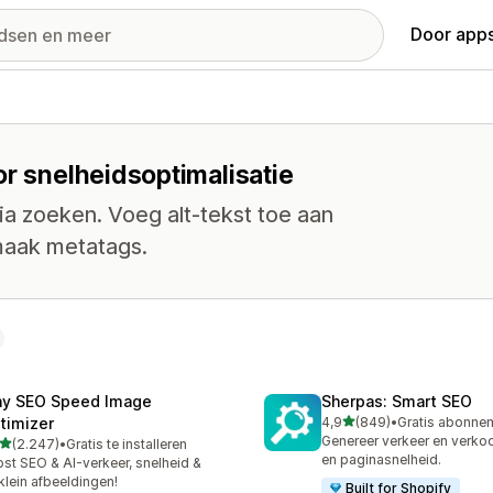
Door apps
or snelheidsoptimalisatie
ia zoeken. Voeg alt-tekst toe aan
maak metatags.
ny SEO Speed Image
Sherpas: Smart SEO
van 5 sterren
timizer
4,9
(849)
•
849 recensies in totaal
Genereer verkeer en verko
van 5 sterren
(2.247)
•
Gratis te installeren
7 recensies in totaal
en paginasnelheid.
st SEO & AI-verkeer, snelheid &
klein afbeeldingen!
Built for Shopify