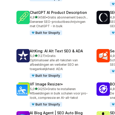
ChatGPT AI Product Description
SE
van 5 sterren
4,9
(458)
•
Gratis abonnement beschikbaar
4,9
458 recensies in totaal
171
Genereer SEO-productbeschrijvingen
SEO
met ChatGPT - In bulk
GEO
Built for Shopify
AltKing: AI Alt Text SEO & ADA
Se
van 5 sterren
5,0
(127)
•
Gratis
4,9
127 recensies in totaal
233
Optimaliseer alle alt-teksten van
Sch
afbeeldingen en verbeter SEO en
SEO
toegankelijkheid: ADA
Built for Shopify
VF Image Resizer+
BO
van 5 sterren
5,0
(425)
•
Gratis te installeren
4,8
425 recensies in totaal
525
Afbeeldingen in bulk schalen voor pro-
De 
look, compressie en AI-alt-tekst
sne
Built for Shopify
AI Blog Agent | SEO Auto Blog
SE