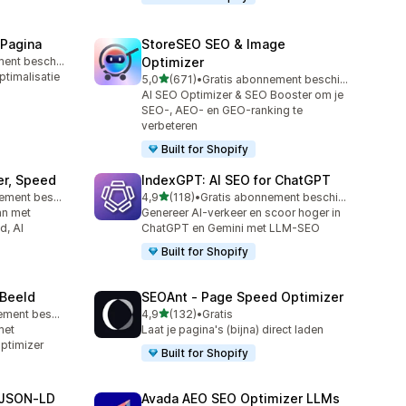
 Pagina
StoreSEO SEO & Image
Gratis abonnement beschikbaar
Optimizer
ptimalisatie
van 5 sterren
5,0
(671)
•
Gratis abonnement beschikbaar
671 recensies in totaal
AI SEO Optimizer & SEO Booster om je
SEO-, AEO- en GEO-ranking te
verbeteren
Built for Shopify
er, Speed
IndexGPT: AI SEO for ChatGPT
van 5 sterren
Gratis abonnement beschikbaar
4,9
(118)
•
Gratis abonnement beschikbaar
118 recensies in totaal
an met
Genereer AI-verkeer en scoor hoger in
d, AI
ChatGPT en Gemini met LLM-SEO
Built for Shopify
 Beeld
SEOAnt ‑ Page Speed Optimizer
van 5 sterren
Gratis abonnement beschikbaar
4,9
(132)
•
Gratis
132 recensies in totaal
met
Laat je pagina's (bijna) direct laden
ptimizer
Built for Shopify
 JSON‑LD
Avada AEO SEO Optimizer LLMs