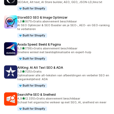
SEOAnt, Alt text, AI Store builder, AEO, GEO, JSON-LD,llms.txt
Built for Shopify
StoreSEO SEO & Image Optimizer
van 5 sterren
5,0
(671)
•
Gratis abonnement beschikbaar
671 recensies in totaal
AI SEO Optimizer & SEO Booster om je SEO-, AEO- en GEO-ranking
te verbeteren
Built for Shopify
Avada Speed: Beeld & Pagina
van 5 sterren
5,0
(738)
•
Gratis abonnement beschikbaar
738 recensies in totaal
Snellere winkel met beeldoptimalisatie en expert-hulp
Built for Shopify
AltKing: AI Alt Text SEO & ADA
van 5 sterren
5,0
(125)
•
Gratis
125 recensies in totaal
Optimaliseer alle alt-teksten van afbeeldingen en verbeter SEO en
toegankelijkheid: ADA
Built for Shopify
SearchPie SEO & Snelheid
van 5 sterren
4,9
(2.335)
•
Gratis abonnement beschikbaar
2335 recensies in totaal
Schaal het organische verkeer op met SEO, AI, snelheid en meer
Built for Shopify