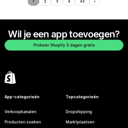
1
2
3
4
43
Wil je een app toevoegen?
Probeer Shopify 3 dagen gratis
App-categorieën
Topcategorieën
Verkoopkanalen
Dropshipping
Producten zoeken
Marktplaatsen