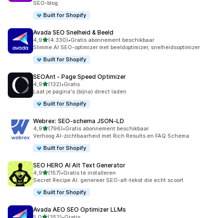
SEO-blog
Built for Shopify
Avada SEO Snelheid & Beeld
van 5 sterren
4,9
(4.330)
•
Gratis abonnement beschikbaar
4330 recensies in totaal
Slimme AI SEO-optimizer met beeldoptimizer, snelheidsoptimizer
Built for Shopify
SEOAnt ‑ Page Speed Optimizer
van 5 sterren
4,9
(132)
•
Gratis
132 recensies in totaal
Laat je pagina's (bijna) direct laden
Built for Shopify
Webrex: SEO‑schema JSON‑LD
van 5 sterren
4,9
(796)
•
Gratis abonnement beschikbaar
796 recensies in totaal
Verhoog AI-zichtbaarheid met Rich Results en FAQ Schema
Built for Shopify
SEO HERO AI Alt Text Generator
van 5 sterren
4,9
(157)
•
Gratis te installeren
157 recensies in totaal
Secret Recipe AI: genereer SEO-alt-tekst die echt scoort
Built for Shopify
Avada AEO SEO Optimizer LLMs
van 5 sterren
5,0
(352)
•
Gratis