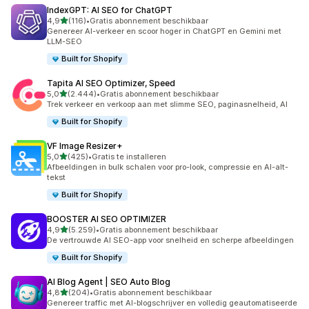
IndexGPT: AI SEO for ChatGPT
van 5 sterren
4,9
(116)
•
Gratis abonnement beschikbaar
116 recensies in totaal
Genereer AI-verkeer en scoor hoger in ChatGPT en Gemini met
LLM-SEO
Built for Shopify
Tapita AI SEO Optimizer, Speed
van 5 sterren
5,0
(2.444)
•
Gratis abonnement beschikbaar
2444 recensies in totaal
Trek verkeer en verkoop aan met slimme SEO, paginasnelheid, AI
Built for Shopify
VF Image Resizer+
van 5 sterren
5,0
(425)
•
Gratis te installeren
425 recensies in totaal
Afbeeldingen in bulk schalen voor pro-look, compressie en AI-alt-
tekst
Built for Shopify
BOOSTER AI SEO OPTIMIZER
van 5 sterren
4,9
(5.259)
•
Gratis abonnement beschikbaar
5259 recensies in totaal
De vertrouwde AI SEO-app voor snelheid en scherpe afbeeldingen
Built for Shopify
AI Blog Agent | SEO Auto Blog
van 5 sterren
4,8
(204)
•
Gratis abonnement beschikbaar
204 recensies in totaal
Genereer traffic met AI-blogschrijver en volledig geautomatiseerde