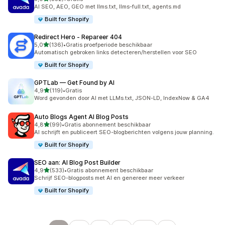
352 recensies in totaal
AI SEO, AEO, GEO met llms.txt, llms-full.txt, agents.md
Built for Shopify
Redirect Hero ‑ Repareer 404
van 5 sterren
5,0
(136)
•
Gratis proefperiode beschikbaar
136 recensies in totaal
Automatisch gebroken links detecteren/herstellen voor SEO
Built for Shopify
GPTLab — Get Found by AI
van 5 sterren
4,9
(119)
•
Gratis
119 recensies in totaal
Word gevonden door AI met LLMs.txt, JSON-LD, IndexNow & GA4
Auto Blogs Agent AI Blog Posts
van 5 sterren
4,8
(99)
•
Gratis abonnement beschikbaar
99 recensies in totaal
AI schrijft en publiceert SEO-blogberichten volgens jouw planning.
Built for Shopify
SEO aan: AI Blog Post Builder
van 5 sterren
4,9
(533)
•
Gratis abonnement beschikbaar
533 recensies in totaal
Schrijf SEO-blogposts met AI en genereer meer verkeer
Built for Shopify