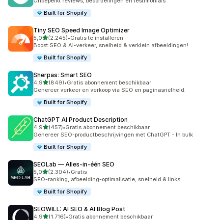
Onbeperkt reviews, beoordelingen en testimonials
Built for Shopify
Tiny SEO Speed Image Optimizer
van 5 sterren
5,0
(2.245)
•
Gratis te installeren
2245 recensies in totaal
Boost SEO & AI-verkeer, snelheid & verklein afbeeldingen!
Built for Shopify
Sherpas: Smart SEO
van 5 sterren
4,9
(849)
•
Gratis abonnement beschikbaar
849 recensies in totaal
Genereer verkeer en verkoop via SEO en paginasnelheid.
Built for Shopify
ChatGPT AI Product Description
van 5 sterren
4,9
(457)
•
Gratis abonnement beschikbaar
457 recensies in totaal
Genereer SEO-productbeschrijvingen met ChatGPT - In bulk
Built for Shopify
SEOLab — Alles‑in‑één SEO
van 5 sterren
5,0
(2.304)
•
Gratis
2304 recensies in totaal
SEO-ranking, afbeelding-optimalisatie, snelheid & links
Built for Shopify
SEOWILL: AI SEO & AI Blog Post
van 5 sterren
4,9
(1.716)
•
Gratis abonnement beschikbaar
1716 recensies in totaal