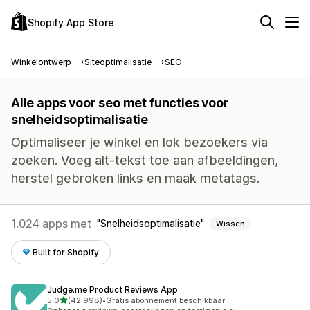
Shopify App Store
Winkelontwerp
Siteoptimalisatie
SEO
Alle apps voor seo met functies voor
snelheidsoptimalisatie
Optimaliseer je winkel en lok bezoekers via
zoeken. Voeg alt-tekst toe aan afbeeldingen,
herstel gebroken links en maak metatags.
1.024 apps met
Snelheidsoptimalisatie
Wissen
Built for Shopify
Judge.me Product Reviews App
van 5 sterren
5,0
(42.998)
•
Gratis abonnement beschikbaar
42998 recensies in totaal