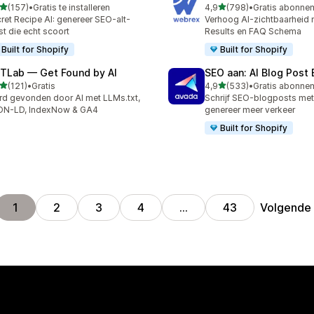
van 5 sterren
van 5 sterren
(157)
•
Gratis te installeren
4,9
(798)
•
 recensies in totaal
798 recensies in totaal
ret Recipe AI: genereer SEO-alt-
Verhoog AI-zichtbaarheid 
st die echt scoort
Results en FAQ Schema
Built for Shopify
Built for Shopify
TLab — Get Found by AI
SEO aan: AI Blog Post 
van 5 sterren
van 5 sterren
(121)
•
Gratis
4,9
(533)
•
 recensies in totaal
533 recensies in totaal
d gevonden door AI met LLMs.txt,
Schrijf SEO-blogposts met
ON-LD, IndexNow & GA4
genereer meer verkeer
Built for Shopify
Volgende
1
2
3
4
…
43