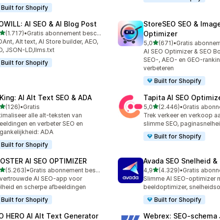
Built for Shopify
OWILL: AI SEO & AI Blog Post
StoreSEO SEO & Imag
van 5 sterren
(1.717)
•
Gratis abonnement beschikbaar
Optimizer
7 recensies in totaal
Ant, Alt text, AI Store builder, AEO,
van 5 sterren
5,0
(671)
•
671 recensies in totaal
, JSON-LD,llms.txt
AI SEO Optimizer & SEO Bo
SEO-, AEO- en GEO-rankin
Built for Shopify
verbeteren
Built for Shopify
tKing: AI Alt Text SEO & ADA
Tapita AI SEO Optimiz
van 5 sterren
van 5 sterren
(126)
•
Gratis
5,0
(2.446)
•
 recensies in totaal
2446 recensies in totaal
imaliseer alle alt-teksten van
Trek verkeer en verkoop a
eeldingen en verbeter SEO en
slimme SEO, paginasnelhei
gankelijkheid: ADA
Built for Shopify
Built for Shopify
OSTER AI SEO OPTIMIZER
Avada SEO Snelheid &
van 5 sterren
van 5 sterren
(5.263)
•
Gratis abonnement beschikbaar
4,9
(4.329)
•
3 recensies in totaal
4329 recensies in totaal
vertrouwde AI SEO-app voor
Slimme AI SEO-optimizer 
lheid en scherpe afbeeldingen
beeldoptimizer, snelheidso
Built for Shopify
Built for Shopify
O HERO AI Alt Text Generator
Webrex: SEO‑schema