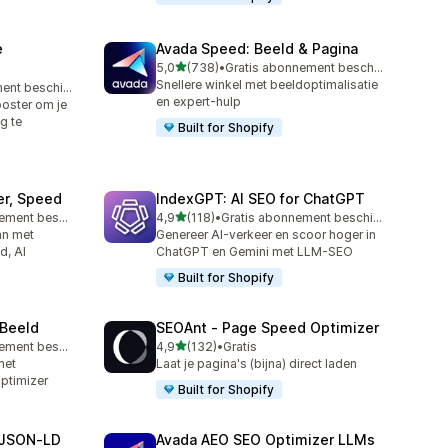
e
Avada Speed: Beeld & Pagina
van 5 sterren
5,0
(738)
•
Gratis abonnement beschikbaar
738 recensies in totaal
Snellere winkel met beeldoptimalisatie
Gratis abonnement beschikbaar
en expert-hulp
oster om je
g te
Built for Shopify
er, Speed
IndexGPT: AI SEO for ChatGPT
van 5 sterren
Gratis abonnement beschikbaar
4,9
(118)
•
Gratis abonnement beschikbaar
118 recensies in totaal
an met
Genereer AI-verkeer en scoor hoger in
d, AI
ChatGPT en Gemini met LLM-SEO
Built for Shopify
 Beeld
SEOAnt ‑ Page Speed Optimizer
van 5 sterren
Gratis abonnement beschikbaar
4,9
(132)
•
Gratis
132 recensies in totaal
met
Laat je pagina's (bijna) direct laden
ptimizer
Built for Shopify
 JSON‑LD
Avada AEO SEO Optimizer LLMs