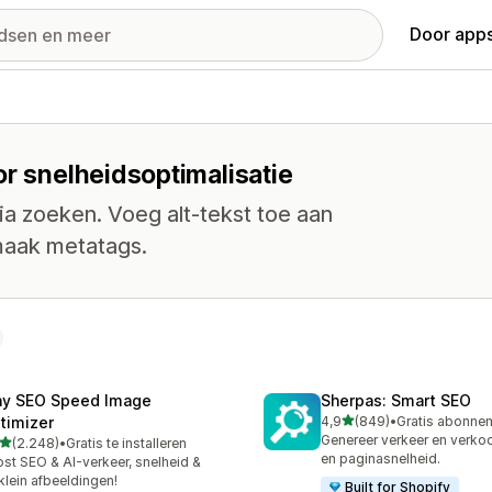
Door apps
or snelheidsoptimalisatie
ia zoeken. Voeg alt-tekst toe aan
maak metatags.
ny SEO Speed Image
Sherpas: Smart SEO
van 5 sterren
timizer
4,9
(849)
•
849 recensies in totaal
Genereer verkeer en verko
van 5 sterren
(2.248)
•
Gratis te installeren
8 recensies in totaal
en paginasnelheid.
st SEO & AI-verkeer, snelheid &
klein afbeeldingen!
Built for Shopify