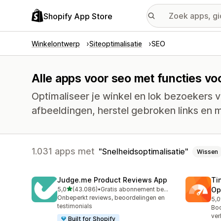
Shopify App Store
Winkelontwerp
Siteoptimalisatie
SEO
Alle apps voor seo met functies vo
Optimaliseer je winkel en lok bezoekers v
afbeeldingen, herstel gebroken links en 
1.031 apps met
Snelheidsoptimalisatie
Wissen
Judge.me Product Reviews App
Ti
van 5 sterren
5,0
(43.086)
•
Gratis abonnement beschikbaar
Op
43086 recensies in totaal
Onbeperkt reviews, beoordelingen en
5,0
224
testimonials
Boo
ver
Built for Shopify