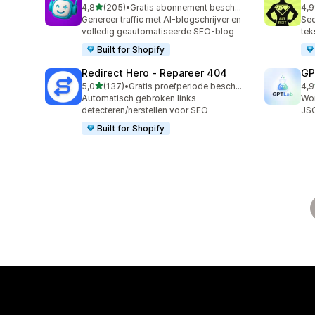
van 5 sterren
4,8
(205)
•
Gratis abonnement beschikbaar
4,9
205 recensies in totaal
157
Genereer traffic met AI-blogschrijver en
Sec
volledig geautomatiseerde SEO-blog
tek
Built for Shopify
Redirect Hero ‑ Repareer 404
GP
van 5 sterren
5,0
(137)
•
Gratis proefperiode beschikbaar
4,9
137 recensies in totaal
121
Automatisch gebroken links
Wor
detecteren/herstellen voor SEO
JS
Built for Shopify