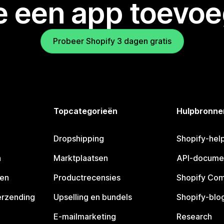
je een app toevo
Probeer Shopify 3 dagen gratis
Topcategorieën
Hulpbronne
Dropshipping
Shopify-hel
n
Marktplaatsen
API-docume
pen
Productrecensies
Shopify Co
erzending
Upselling en bundels
Shopify-blo
E-mailmarketing
Research