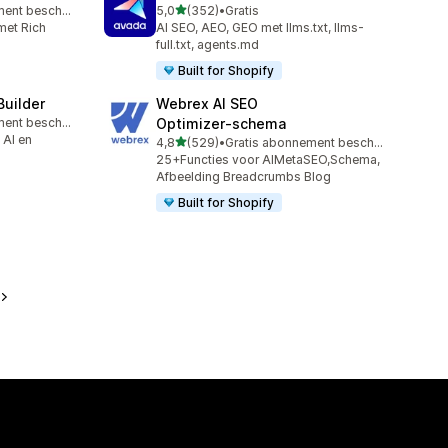
van 5 sterren
Gratis abonnement beschikbaar
5,0
(352)
•
Gratis
352 recensies in totaal
met Rich
AI SEO, AEO, GEO met llms.txt, llms-
full.txt, agents.md
Built for Shopify
Builder
Webrex AI SEO
Gratis abonnement beschikbaar
Optimizer‑schema
 AI en
van 5 sterren
4,8
(529)
•
Gratis abonnement beschikbaar
529 recensies in totaal
25+Functies voor AIMetaSEO,Schema,
Afbeelding Breadcrumbs BIog
Built for Shopify