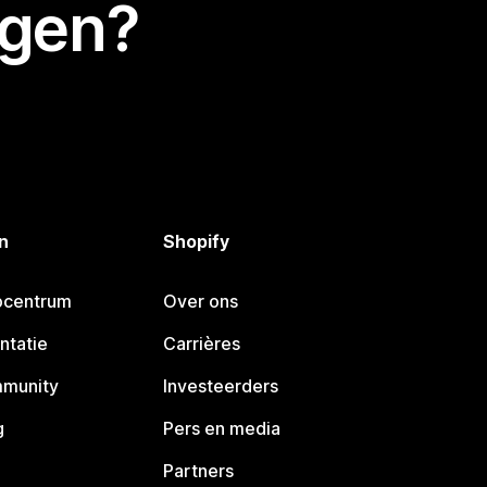
egen?
n
Shopify
pcentrum
Over ons
ntatie
Carrières
mmunity
Investeerders
g
Pers en media
Partners