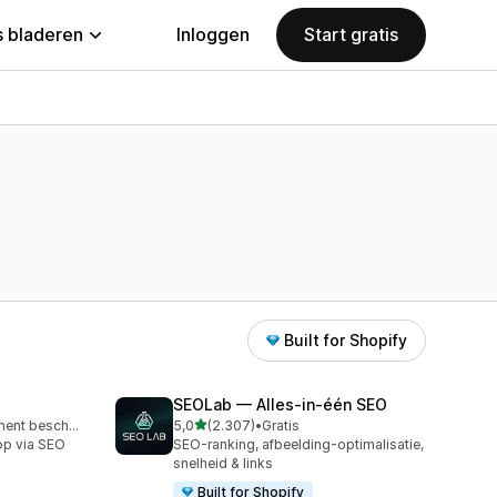
 bladeren
Inloggen
Start gratis
Built for Shopify
SEOLab — Alles‑in‑één SEO
van 5 sterren
Gratis abonnement beschikbaar
5,0
(2.307)
•
Gratis
2307 recensies in totaal
op via SEO
SEO-ranking, afbeelding-optimalisatie,
snelheid & links
Built for Shopify