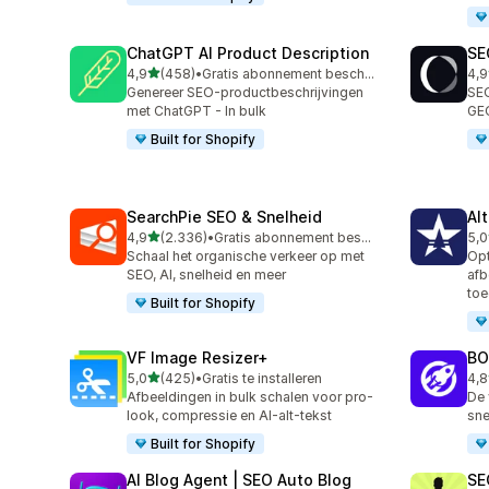
ChatGPT AI Product Description
SE
van 5 sterren
4,9
(458)
•
Gratis abonnement beschikbaar
4,9
458 recensies in totaal
171
Genereer SEO-productbeschrijvingen
SEO
met ChatGPT - In bulk
GEO
Built for Shopify
SearchPie SEO & Snelheid
Al
van 5 sterren
4,9
(2.336)
•
Gratis abonnement beschikbaar
5,0
2336 recensies in totaal
126
Schaal het organische verkeer op met
Opt
SEO, AI, snelheid en meer
afb
toe
Built for Shopify
VF Image Resizer+
BO
van 5 sterren
5,0
(425)
•
Gratis te installeren
4,8
425 recensies in totaal
526
Afbeeldingen in bulk schalen voor pro-
De 
look, compressie en AI-alt-tekst
sne
Built for Shopify
AI Blog Agent | SEO Auto Blog
SE