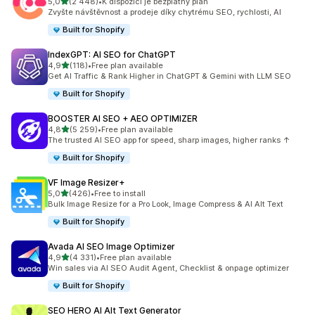
z 5 hvězd
5,0
(2 448)
•
K dispozici je bezplatný plán
Celkový počet recenzí: 2448
Zvyšte návštěvnost a prodeje díky chytrému SEO, rychlosti, AI
Built for Shopify
IndexGPT: AI SEO for ChatGPT
z 5 hvězd
4,9
(118)
•
Free plan available
Celkový počet recenzí: 118
Get AI Traffic & Rank Higher in ChatGPT & Gemini with LLM SEO
Built for Shopify
BOOSTER AI SEO + AEO OPTIMIZER
z 5 hvězd
4,8
(5 259)
•
Free plan available
Celkový počet recenzí: 5259
The trusted AI SEO app for speed, sharp images, higher ranks ↑
Built for Shopify
VF Image Resizer+
z 5 hvězd
5,0
(426)
•
Free to install
Celkový počet recenzí: 426
Bulk Image Resize for a Pro Look, Image Compress & AI Alt Text
Built for Shopify
Avada AI SEO Image Optimizer
z 5 hvězd
4,9
(4 331)
•
Free plan available
Celkový počet recenzí: 4331
Win sales via AI SEO Audit Agent, Checklist & onpage optimizer
Built for Shopify
SEO HERO AI Alt Text Generator