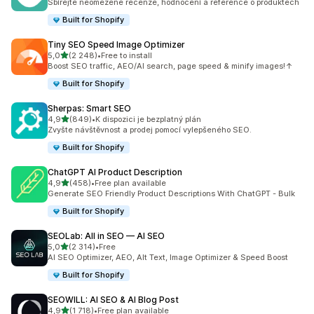
Sbírejte neomezené recenze, hodnocení a reference o produktech
Built for Shopify
Tiny SEO Speed Image Optimizer
z 5 hvězd
5,0
(2 248)
•
Free to install
Celkový počet recenzí: 2248
Boost SEO traffic, AEO/AI search, page speed & minify images!↑
Built for Shopify
Sherpas: Smart SEO
z 5 hvězd
4,9
(849)
•
K dispozici je bezplatný plán
Celkový počet recenzí: 849
Zvyšte návštěvnost a prodej pomocí vylepšeného SEO.
Built for Shopify
ChatGPT AI Product Description
z 5 hvězd
4,9
(458)
•
Free plan available
Celkový počet recenzí: 458
Generate SEO Friendly Product Descriptions With ChatGPT - Bulk
Built for Shopify
SEOLab: All in SEO — AI SEO
z 5 hvězd
5,0
(2 314)
•
Free
Celkový počet recenzí: 2314
AI SEO Optimizer, AEO, Alt Text, Image Optimizer & Speed Boost
Built for Shopify
SEOWILL: AI SEO & AI Blog Post
z 5 hvězd
4,9
(1 718)
•
Free plan available