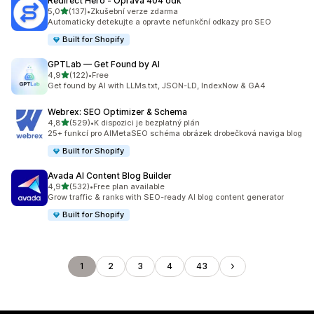
Redirect Hero ‑ Oprava 404 odk
z 5 hvězd
5,0
(137)
•
Zkušební verze zdarma
Celkový počet recenzí: 137
Automaticky detekujte a opravte nefunkční odkazy pro SEO
Built for Shopify
GPTLab — Get Found by AI
z 5 hvězd
4,9
(122)
•
Free
Celkový počet recenzí: 122
Get found by AI with LLMs.txt, JSON-LD, IndexNow & GA4
Webrex: SEO Optimizer & Schema
z 5 hvězd
4,8
(529)
•
K dispozici je bezplatný plán
Celkový počet recenzí: 529
25+ funkcí pro AIMetaSEO schéma obrázek drobečková naviga blog
Built for Shopify
Avada AI Content Blog Builder
z 5 hvězd
4,9
(532)
•
Free plan available
Celkový počet recenzí: 532
Grow traffic & ranks with SEO-ready AI blog content generator
Built for Shopify
1
2
3
4
43