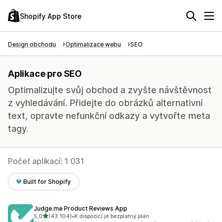
Shopify App Store
Design obchodu
Optimalizace webu
SEO
Aplikace pro SEO
Optimalizujte svůj obchod a zvyšte návštěvnost
z vyhledávání. Přidejte do obrázků alternativní
text, opravte nefunkční odkazy a vytvořte meta
tagy.
Počet aplikací: 1 031
Built for Shopify
Judge.me Product Reviews App
z 5 hvězd
5,0
(43 104)
•
K dispozici je bezplatný plán
Celkový počet recenzí: 43104