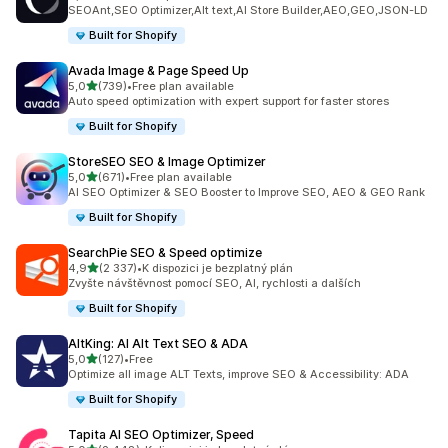
Celkový počet recenzí: 1718
SEOAnt,SEO Optimizer,Alt text,AI Store Builder,AEO,GEO,JSON-LD
Built for Shopify
Avada Image & Page Speed Up
z 5 hvězd
5,0
(739)
•
Free plan available
Celkový počet recenzí: 739
Auto speed optimization with expert support for faster stores
Built for Shopify
StoreSEO SEO & Image Optimizer
z 5 hvězd
5,0
(671)
•
Free plan available
Celkový počet recenzí: 671
AI SEO Optimizer & SEO Booster to Improve SEO, AEO & GEO Rank
Built for Shopify
SearchPie SEO & Speed optimize
z 5 hvězd
4,9
(2 337)
•
K dispozici je bezplatný plán
Celkový počet recenzí: 2337
Zvyšte návštěvnost pomocí SEO, AI, rychlosti a dalších
Built for Shopify
AltKing: AI Alt Text SEO & ADA
z 5 hvězd
5,0
(127)
•
Free
Celkový počet recenzí: 127
Optimize all image ALT Texts, improve SEO & Accessibility: ADA
Built for Shopify
Tapita AI SEO Optimizer, Speed