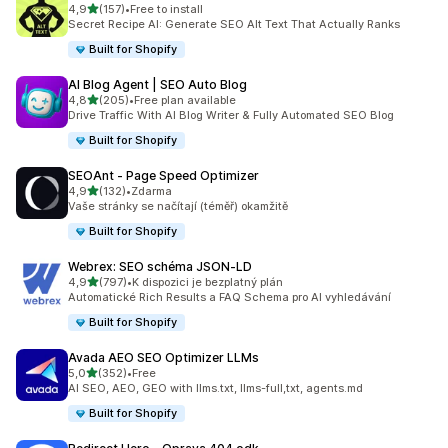
z 5 hvězd
4,9
(157)
•
Free to install
Celkový počet recenzí: 157
Secret Recipe AI: Generate SEO Alt Text That Actually Ranks
Built for Shopify
AI Blog Agent | SEO Auto Blog
z 5 hvězd
4,8
(205)
•
Free plan available
Celkový počet recenzí: 205
Drive Traffic With AI Blog Writer & Fully Automated SEO Blog
Built for Shopify
SEOAnt ‑ Page Speed Optimizer
z 5 hvězd
4,9
(132)
•
Zdarma
Celkový počet recenzí: 132
Vaše stránky se načítají (téměř) okamžitě
Built for Shopify
Webrex: SEO schéma JSON‑LD
z 5 hvězd
4,9
(797)
•
K dispozici je bezplatný plán
Celkový počet recenzí: 797
Automatické Rich Results a FAQ Schema pro AI vyhledávání
Built for Shopify
Avada AEO SEO Optimizer LLMs
z 5 hvězd
5,0
(352)
•
Free
Celkový počet recenzí: 352
AI SEO, AEO, GEO with llms.txt, llms-full,txt, agents.md
Built for Shopify