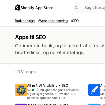
Shopify App Store
Butiksdesign
Websiteoptimering
SEO
Apps til SEO
Optimer din butik, og få mere trafik fra søgn
brudte links, og opret metatags.
1.031 apps
All in 1: AI Visibility + SEO
Al
ud af 5 stjerner
5,0
(2)
•
Mulighed for gratis prøveperiode
Gra
2 anmeldelser i alt
Øg AI-synligheden, AI-revision, SEO-
Mas
rettelser, opret indhold, FAQ
all