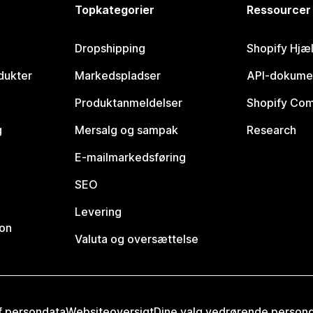
Topkategorier
Ressourcer
Dropshipping
Shopify Hjæ
dukter
Markedspladser
API-dokume
Produktanmeldelser
Shopify Co
g
Mersalg og sampak
Research
E-mailmarkedsføring
SEO
Levering
ion
Valuta og oversættelse
af persondata
Websiteoversigt
Dine valg vedrørende person