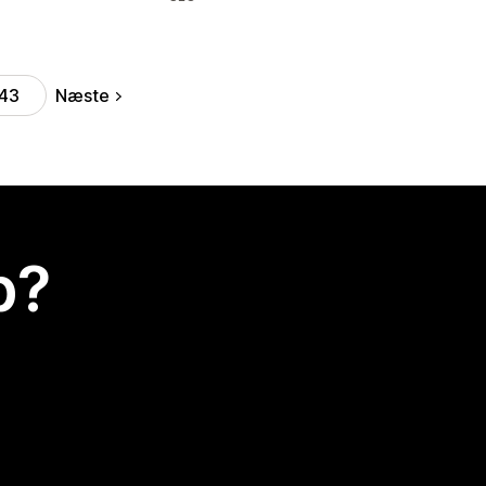
Næste
43
p?