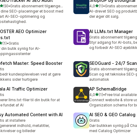
oSEOTracker AI SEO Audit
ShopiUP by btodigital
ud af 5 stjerner
ud af 5 stjerner
(9)
•
Gratis abonnement tilgængeligt
4,0
(1)
•
nmeldelser i alt
1 anmeldelser i alt
 dine SEO-placeringer et boost med
AI-drevet SEO og produktb
rt AI-SEO-optimering og
der øger dit salg.
sitehastighed.
OSTER AEO Optimizer
AI LLMs.txt Manager
s.txt
Gratis abonnement tilgæng
Styr adgang for AI-bots, b
ud af 5 stjerner
(1)
•
Gratis
nmeldelser i alt
og forbedr AI-SEO øjeblikk
 din butik synlig for AI-
ppingassistenter
efetch Master: Speed Booster
SEOGuard ‑ 24/7 Scan 
tis
Gratis abonnement tilgæng
bedr kundeoplevelsen ved at gøre
Scan og ret tekniske SEO-
ikkens sider hurtigere
automatisk
ala AI Traffic Optimizer
AP SchemaBridge
ud af 5 stjerner
tis
4,0
(1)
•
Free trial available
1 anmeldelser i alt
erer llms.txt-filer til din butik for at
Connect website & store u
ve fundet af AI
Organization schema for b
sy Automated Content with AI
AI SEO & GEO Catalog
tis at installere
Gratis
genereret indhold, metatitler,
Gør butikken synlig på Ch
krivelser og billeder
med Catalog Optimizer