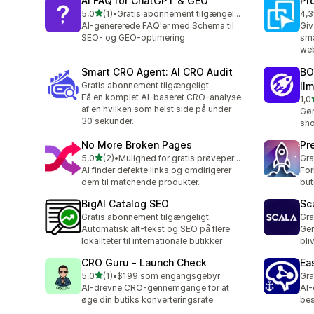
AI FAQ for ChatGPT & GEO
Pr
ud af 5 stjerner
5,0
(1)
•
Gratis abonnement tilgængeligt
4,3
1 anmeldelser i alt
9 a
AI-genererede FAQ'er med Schema til
Giv
SEO- og GEO-optimering
sma
web
Smart CRO Agent: AI CRO Audit
BO
Gratis abonnement tilgængeligt
llm
Få en komplet AI-baseret CRO-analyse
1,0
1 a
af en hvilken som helst side på under
Gør
30 sekunder.
sho
No More Broken Pages
Pr
ud af 5 stjerner
5,0
(2)
•
Mulighed for gratis prøveperiode
Gra
2 anmeldelser i alt
AI finder defekte links og omdirigerer
For
dem til matchende produkter.
but
BigAI Catalog SEO
Sc
Gratis abonnement tilgængeligt
Gra
Automatisk alt-tekst og SEO på flere
Gen
lokaliteter til internationale butikker
bli
CRO Guru ‑ Launch Check
Ea
ud af 5 stjerner
5,0
(1)
•
$199 som engangsgebyr
Gra
1 anmeldelser i alt
AI-drevne CRO-gennemgange for at
AI-
øge din butiks konverteringsrate
bes