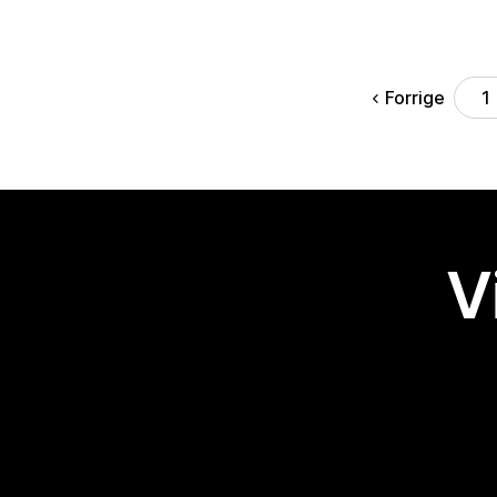
Forrige
1
V