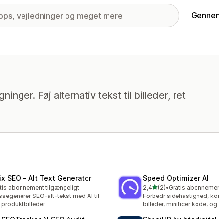
Gennem
inger. Føj alternativ tekst til billeder, ret
tix SEO ‑ Alt Text Generator
Speed Optimizer AI
ud af 5 stjerner
tis abonnement tilgængeligt
2,4
(2)
•
2 anmeldelser i alt
segenerer SEO-alt-tekst med AI til
Forbedr sidehastighed, k
e produktbilleder
billeder, minificer kode, o