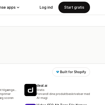
se apps
Log ind
Start gratis
Built for Shopify
deal.ai
Gratis abonnement tilgængeligt
Gratis
omprimer
Forvandl dine produktbeskrivelser med
g øg scoren
AI-magi