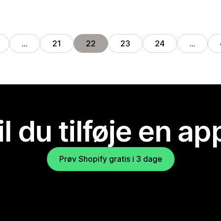
…
21
22
23
24
…
il du tilføje en ap
Prøv Shopify gratis i 3 dage