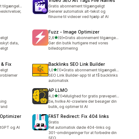
Video SEO Alt Tags File Names
Gratis abonnement tilgængeligt
Gratis abonnement tilgængeligt
eskrivelser,
Generer automatisk alt-tekst og
filnavne til videoer ved hjælp af AI
Fuzz ‑ Image Optimizer
ud af 5 stjerner
eligt
2,6
(9)
•
Gratis abonnement tilgængeligt
9 anmeldelser i alt
eskyt data,
Gør din butik hurtigere med vores
eligt
billedoptimering
& Fix
Backlinks SEO Link Builder
ud af 5 stjerner
eligt
1,0
(1)
•
Gratis abonnement tilgængeligt
1 anmeldelser i alt
problemer
SEO Link Builder-app til at få backlinks
automatisk
AP LLMO
ud af 5 stjerner
4,0
(1)
•
Mulighed for gratis prøveperiode
1 anmeldelser i alt
sing
Se, hvilke AI-crawlere der besøger din
rand
butik, og optimer til AI
 Optimizer
FAST Redirect: Fix 404 links
Gratis
atGPT og AI
Ret automatisk døde 404-links og
301-omdirigeringer for at forbedre din
SEO