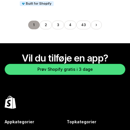
Built for Shopify
1
2
3
4
43
Vil du tilføje en app?
Prøv Shopify gratis i 3 dage
Appkategorier
Topkategorier