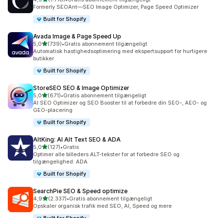
1718 anmeldelser i alt
Formerly SEOAnt—SEO Image Optimizer, Page Speed Optimizer
Built for Shopify
Avada Image & Page Speed Up
ud af 5 stjerner
5,0
(739)
•
Gratis abonnement tilgængeligt
739 anmeldelser i alt
Automatisk hastighedsoptimering med ekspertsupport for hurtigere
butikker
Built for Shopify
StoreSEO SEO & Image Optimizer
ud af 5 stjerner
5,0
(671)
•
Gratis abonnement tilgængeligt
671 anmeldelser i alt
AI SEO Optimizer og SEO Booster til at forbedre din SEO-, AEO- og
GEO-placering
Built for Shopify
AltKing: AI Alt Text SEO & ADA
ud af 5 stjerner
5,0
(127)
•
Gratis
127 anmeldelser i alt
Optimer alle billeders ALT-tekster for at forbedre SEO og
tilgængelighed: ADA
Built for Shopify
SearchPie SEO & Speed optimize
ud af 5 stjerner
4,9
(2.337)
•
Gratis abonnement tilgængeligt
2337 anmeldelser i alt
Opskaler organisk trafik med SEO, AI, Speed og mere