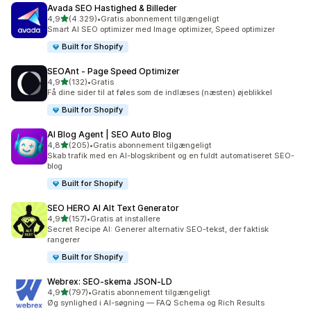
Avada SEO Hastighed & Billeder
ud af 5 stjerner
4,9
(4.329)
•
Gratis abonnement tilgængeligt
4329 anmeldelser i alt
Smart AI SEO optimizer med Image optimizer, Speed optimizer
Built for Shopify
SEOAnt ‑ Page Speed Optimizer
ud af 5 stjerner
4,9
(132)
•
Gratis
132 anmeldelser i alt
Få dine sider til at føles som de indlæses (næsten) øjeblikkel
Built for Shopify
AI Blog Agent | SEO Auto Blog
ud af 5 stjerner
4,8
(205)
•
Gratis abonnement tilgængeligt
205 anmeldelser i alt
Skab trafik med en AI-blogskribent og en fuldt automatiseret SEO-
blog
Built for Shopify
SEO HERO AI Alt Text Generator
ud af 5 stjerner
4,9
(157)
•
Gratis at installere
157 anmeldelser i alt
Secret Recipe AI: Generer alternativ SEO-tekst, der faktisk
rangerer
Built for Shopify
Webrex: SEO‑skema JSON‑LD
ud af 5 stjerner
4,9
(797)
•
Gratis abonnement tilgængeligt
797 anmeldelser i alt
Øg synlighed i AI-søgning — FAQ Schema og Rich Results