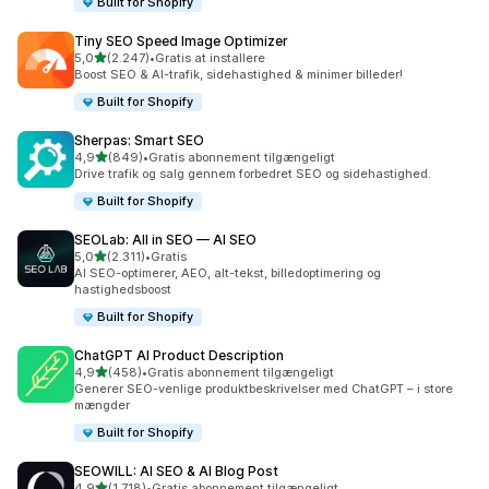
Built for Shopify
Tiny SEO Speed Image Optimizer
ud af 5 stjerner
5,0
(2.247)
•
Gratis at installere
2247 anmeldelser i alt
Boost SEO & AI-trafik, sidehastighed & minimer billeder!
Built for Shopify
Sherpas: Smart SEO
ud af 5 stjerner
4,9
(849)
•
Gratis abonnement tilgængeligt
849 anmeldelser i alt
Drive trafik og salg gennem forbedret SEO og sidehastighed.
Built for Shopify
SEOLab: All in SEO — AI SEO
ud af 5 stjerner
5,0
(2.311)
•
Gratis
2311 anmeldelser i alt
AI SEO-optimerer, AEO, alt-tekst, billedoptimering og
hastighedsboost
Built for Shopify
ChatGPT AI Product Description
ud af 5 stjerner
4,9
(458)
•
Gratis abonnement tilgængeligt
458 anmeldelser i alt
Generer SEO-venlige produktbeskrivelser med ChatGPT – i store
mængder
Built for Shopify
SEOWILL: AI SEO & AI Blog Post
ud af 5 stjerner
4,9
(1.718)
•
Gratis abonnement tilgængeligt