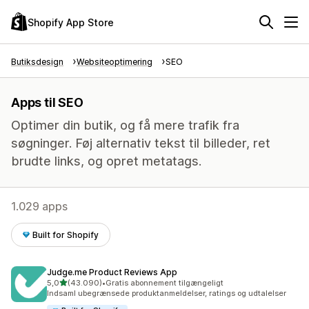
Shopify App Store
Butiksdesign
Websiteoptimering
SEO
Apps til SEO
Optimer din butik, og få mere trafik fra
søgninger. Føj alternativ tekst til billeder, ret
brudte links, og opret metatags.
1.029 apps
Built for Shopify
Judge.me Product Reviews App
ud af 5 stjerner
5,0
(43.090)
•
Gratis abonnement tilgængeligt
43090 anmeldelser i alt
Indsaml ubegrænsede produktanmeldelser, ratings og udtalelser