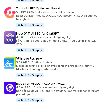
Built for Shopify
Tapita AI SEO Optimizer, Speed
ud af 5 stjerner
5,0
(2.448)
•
Gratis abonnement tilgængeligt
2448 anmeldelser i alt
Boost trafikken med SEO, GEO, AEO-booster, AI SEO-billeder og
hastighed
Built for Shopify
IndexGPT: AI SEO for ChatGPT
ud af 5 stjerner
4,9
(118)
•
Gratis abonnement tilgængeligt
118 anmeldelser i alt
Få AI-trafik og bedre placeringer i ChatGPT og Gemini med LLM-
SEO
Built for Shopify
VF Image Resizer+
ud af 5 stjerner
5,0
(425)
•
Gratis at installere
425 anmeldelser i alt
Massetilpasning af billedstørrelser for et professionelt udtryk,
billedkomprimering og AI-alt-tekst
Built for Shopify
BOOSTER AI SEO + AEO OPTIMIZER
ud af 5 stjerner
4,8
(5.261)
•
Gratis abonnement tilgængeligt
5261 anmeldelser i alt
Den pålidelige AI SEO-app til hastighed, skarpe billeder og højere
placeringer ↑
Built for Shopify