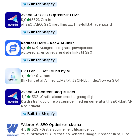
Built for Shopify
Avada AEO SEO Optimizer LLMs
ud af 5 stjerner
5,0
(352)
•
Gratis
352 anmeldelser i alt
AI SEO, AEO, GEO med llms.txt, llms-full.txt, agents.md
Built for Shopify
Redirect Hero ‑ Ret 404‑links
ud af 5 stjerner
5,0
(137)
•
Mulighed for gratis prøveperiode
137 anmeldelser i alt
Auto-registrer og reparer døde links til SEO
Built for Shopify
GPTLab — Get Found by AI
ud af 5 stjerner
4,9
(121)
•
Gratis
121 anmeldelser i alt
Bliv fundet af AI med LLMs.txt, JSON-LD, IndexNow og GA4
Avada AI Content Blog Builder
ud af 5 stjerner
4,9
(532)
•
Gratis abonnement tilgængeligt
532 anmeldelser i alt
Øg din trafik og dine placeringer med en generator til SEO-klart AI-
blogindhold
Built for Shopify
Webrex AI SEO Optimizer‑skema
ud af 5 stjerner
4,8
(529)
•
Gratis abonnement tilgængeligt
529 anmeldelser i alt
25+funktioner til AI Meta Seo Schema, Image, Breadcrumbs, Blog