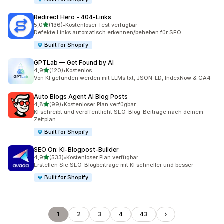
Redirect Hero ‑ 404‑Links
von 5 Sternen
5,0
(136)
•
Kostenloser Test verfügbar
136 Rezensionen insgesamt
Defekte Links automatisch erkennen/beheben für SEO
Built for Shopify
GPTLab — Get Found by AI
von 5 Sternen
4,9
(120)
•
Kostenlos
120 Rezensionen insgesamt
Von KI gefunden werden mit LLMs.txt, JSON-LD, IndexNow & GA4
Auto Blogs Agent AI Blog Posts
von 5 Sternen
4,8
(99)
•
Kostenloser Plan verfügbar
99 Rezensionen insgesamt
KI schreibt und veröffentlicht SEO-Blog-Beiträge nach deinem
Zeitplan.
Built for Shopify
SEO On: KI‑Blogpost‑Builder
von 5 Sternen
4,9
(533)
•
Kostenloser Plan verfügbar
533 Rezensionen insgesamt
Erstellen Sie SEO-Blogbeiträge mit KI schneller und besser
Built for Shopify
1
2
3
4
43