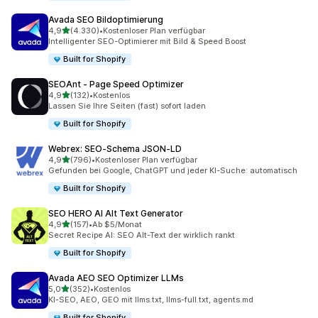
Avada SEO Bildoptimierung
von 5 Sternen
4,9
(4.330)
•
Kostenloser Plan verfügbar
4330 Rezensionen insgesamt
Intelligenter SEO-Optimierer mit Bild & Speed Boost
Built for Shopify
SEOAnt ‑ Page Speed Optimizer
von 5 Sternen
4,9
(132)
•
Kostenlos
132 Rezensionen insgesamt
Lassen Sie Ihre Seiten (fast) sofort laden
Built for Shopify
Webrex: SEO‑Schema JSON‑LD
von 5 Sternen
4,9
(796)
•
Kostenloser Plan verfügbar
796 Rezensionen insgesamt
Gefunden bei Google, ChatGPT und jeder KI-Suche: automatisch
Built for Shopify
SEO HERO AI Alt Text Generator
von 5 Sternen
4,9
(157)
•
Ab $5/Monat
157 Rezensionen insgesamt
Secret Recipe AI: SEO Alt-Text der wirklich rankt
Built for Shopify
Avada AEO SEO Optimizer LLMs
von 5 Sternen
5,0
(352)
•
Kostenlos
352 Rezensionen insgesamt
KI-SEO, AEO, GEO mit llms.txt, llms-full.txt, agents.md
Built for Shopify