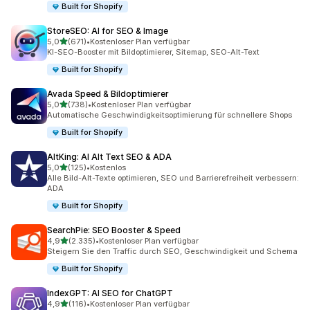
Built for Shopify
StoreSEO: AI for SEO & Image
von 5 Sternen
5,0
(671)
•
Kostenloser Plan verfügbar
671 Rezensionen insgesamt
KI-SEO-Booster mit Bildoptimierer, Sitemap, SEO-Alt-Text
Built for Shopify
Avada Speed & Bildoptimierer
von 5 Sternen
5,0
(738)
•
Kostenloser Plan verfügbar
738 Rezensionen insgesamt
Automatische Geschwindigkeitsoptimierung für schnellere Shops
Built for Shopify
AltKing: AI Alt Text SEO & ADA
von 5 Sternen
5,0
(125)
•
Kostenlos
125 Rezensionen insgesamt
Alle Bild-Alt-Texte optimieren, SEO und Barrierefreiheit verbessern:
ADA
Built for Shopify
SearchPie: SEO Booster & Speed
von 5 Sternen
4,9
(2.335)
•
Kostenloser Plan verfügbar
2335 Rezensionen insgesamt
Steigern Sie den Traffic durch SEO, Geschwindigkeit und Schema
Built for Shopify
IndexGPT: AI SEO for ChatGPT
von 5 Sternen
4,9
(116)
•
Kostenloser Plan verfügbar
116 Rezensionen insgesamt