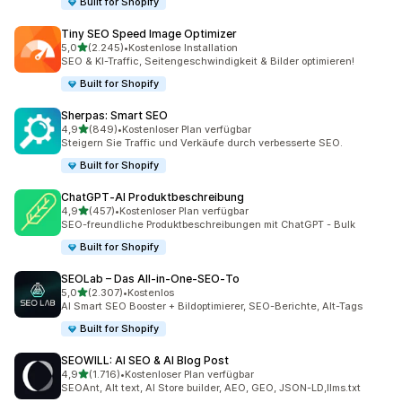
Built for Shopify
Tiny SEO Speed Image Optimizer
von 5 Sternen
5,0
(2.245)
•
Kostenlose Installation
2245 Rezensionen insgesamt
SEO & KI-Traffic, Seitengeschwindigkeit & Bilder optimieren!
Built for Shopify
Sherpas: Smart SEO
von 5 Sternen
4,9
(849)
•
Kostenloser Plan verfügbar
849 Rezensionen insgesamt
Steigern Sie Traffic und Verkäufe durch verbesserte SEO.
Built for Shopify
ChatGPT‑AI Produktbeschreibung
von 5 Sternen
4,9
(457)
•
Kostenloser Plan verfügbar
457 Rezensionen insgesamt
SEO-freundliche Produktbeschreibungen mit ChatGPT - Bulk
Built for Shopify
SEOLab – Das All‑in‑One‑SEO‑To
von 5 Sternen
5,0
(2.307)
•
Kostenlos
2307 Rezensionen insgesamt
AI Smart SEO Booster + Bildoptimierer, SEO-Berichte, Alt-Tags
Built for Shopify
SEOWILL: AI SEO & AI Blog Post
von 5 Sternen
4,9
(1.716)
•
Kostenloser Plan verfügbar
1716 Rezensionen insgesamt
SEOAnt, Alt text, AI Store builder, AEO, GEO, JSON-LD,llms.txt