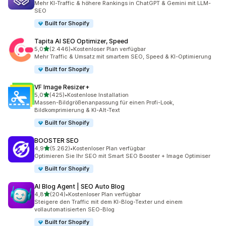
Mehr KI-Traffic & höhere Rankings in ChatGPT & Gemini mit LLM-
SEO
Built for Shopify
Tapita AI SEO Optimizer, Speed
von 5 Sternen
5,0
(2.446)
•
Kostenloser Plan verfügbar
2446 Rezensionen insgesamt
Mehr Traffic & Umsatz mit smartem SEO, Speed & KI-Optimierung
Built for Shopify
VF Image Resizer+
von 5 Sternen
5,0
(425)
•
Kostenlose Installation
425 Rezensionen insgesamt
Massen-Bildgrößenanpassung für einen Profi-Look,
Bildkomprimierung & KI-Alt-Text
Built for Shopify
BOOSTER SEO
von 5 Sternen
4,9
(5.262)
•
Kostenloser Plan verfügbar
5262 Rezensionen insgesamt
Optimieren Sie Ihr SEO mit Smart SEO Booster + Image Optimiser
Built for Shopify
AI Blog Agent | SEO Auto Blog
von 5 Sternen
4,8
(204)
•
Kostenloser Plan verfügbar
204 Rezensionen insgesamt
Steigere den Traffic mit dem KI-Blog-Texter und einem
vollautomatisierten SEO-Blog
Built for Shopify