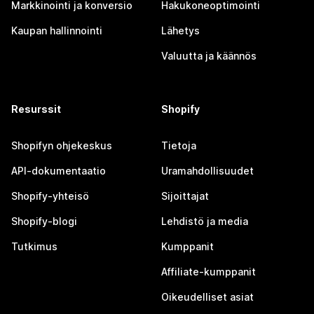
Markkinointi ja konversio
Hakukoneoptimointi
Kaupan hallinnointi
Lähetys
Valuutta ja käännös
Resurssit
Shopify
Shopifyn ohjekeskus
Tietoja
API-dokumentaatio
Uramahdollisuudet
Shopify-yhteisö
Sijoittajat
Shopify-blogi
Lehdistö ja media
Tutkimus
Kumppanit
Affiliate-kumppanit
Oikeudelliset asiat