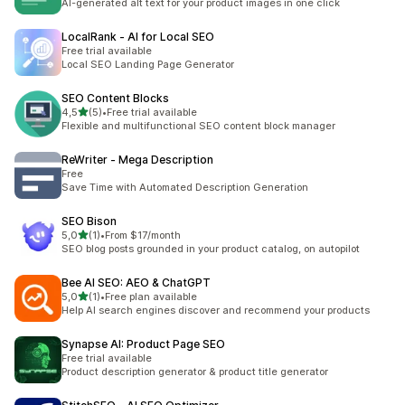
AI-generated alt text for your product images in one click
LocalRank ‑ AI for Local SEO
Free trial available
Local SEO Landing Page Generator
SEO Content Blocks
/ 5 tähteä
4,5
(5)
•
Free trial available
5 arvostelua yhteensä
Flexible and multifunctional SEO content block manager
ReWriter ‑ Mega Description
Free
Save Time with Automated Description Generation
SEO Bison
/ 5 tähteä
5,0
(1)
•
From $17/month
1 arvostelua yhteensä
SEO blog posts grounded in your product catalog, on autopilot
Bee AI SEO: AEO & ChatGPT
/ 5 tähteä
5,0
(1)
•
Free plan available
1 arvostelua yhteensä
Help AI search engines discover and recommend your products
Synapse AI: Product Page SEO
Free trial available
Product description generator & product title generator