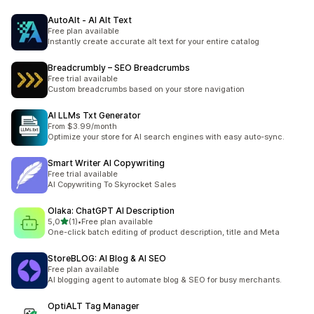
AutoAlt ‑ AI Alt Text
Free plan available
Instantly create accurate alt text for your entire catalog
Breadcrumbly – SEO Breadcrumbs
Free trial available
Custom breadcrumbs based on your store navigation
AI LLMs Txt Generator
From $3.99/month
Optimize your store for AI search engines with easy auto-sync.
Smart Writer AI Copywriting
Free trial available
AI Copywriting To Skyrocket Sales
Olaka: ChatGPT AI Description
/ 5 tähteä
5,0
(1)
•
Free plan available
1 arvostelua yhteensä
One-click batch editing of product description, title and Meta
StoreBLOG: AI Blog & AI SEO
Free plan available
AI blogging agent to automate blog & SEO for busy merchants.
OptiALT Tag Manager