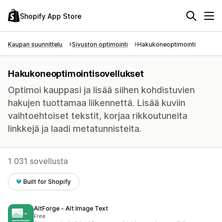
Shopify App Store
Kaupan suunnittelu
Sivuston optimointi
Hakukoneoptimointi
Hakukoneoptimointisovellukset
Optimoi kauppasi ja lisää siihen kohdistuvien
hakujen tuottamaa liikennettä. Lisää kuviin
vaihtoehtoiset tekstit, korjaa rikkoutuneita
linkkejä ja laadi metatunnisteita.
1 031 sovellusta
Built for Shopify
AltForge ‑ Alt Image Text
Free