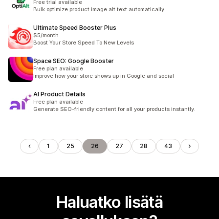
Free trial available
Bulk optimize product image alt text automatically
Ultimate Speed Booster Plus
$5/month
Boost Your Store Speed To New Levels
Space SEO: Google Booster
Free plan available
Improve how your store shows up in Google and social
AI Product Details
Free plan available
Generate SEO-friendly content for all your products instantly.
1
25
26
27
28
43
Haluatko lisätä