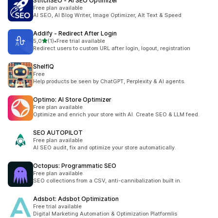
StitchSEO ‑ AI SEO Optimizer
Free plan available
AI SEO, AI Blog Writer, Image Optimizer, Alt Text & Speed
Addify ‑ Redirect After Login
/ 5 tähteä
5,0
(1)
•
Free trial available
1 arvostelua yhteensä
Redirect users to custom URL after login, logout, registration
ShelfIQ
Free
Help products be seen by ChatGPT, Perplexity & AI agents.
Optimo: AI Store Optimizer
Free plan available
Optimize and enrich your store with AI. Create SEO & LLM feed.
SEO AUTOPILOT
Free plan available
AI SEO audit, fix and optimize your store automatically.
Octopus: Programmatic SEO
Free plan available
SEO collections from a CSV, anti-cannibalization built in.
Adsbot: Adsbot Optimization
Free trial available
Digital Marketing Automation & Optimization Platformlis