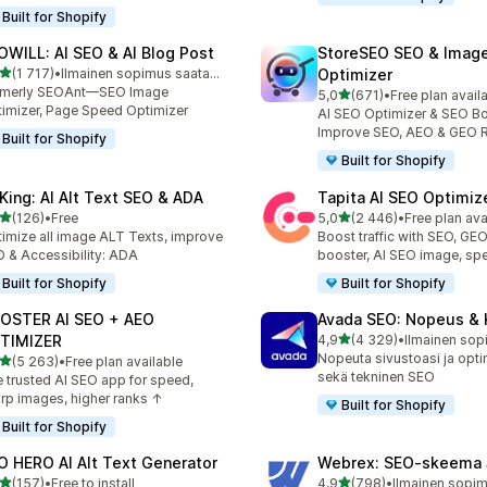
Built for Shopify
OWILL: AI SEO & AI Blog Post
StoreSEO SEO & Imag
/ 5 tähteä
(1 717)
•
Ilmainen sopimus saatavilla
Optimizer
7 arvostelua yhteensä
rmerly SEOAnt—SEO Image
/ 5 tähteä
5,0
(671)
•
Free plan avail
671 arvostelua yhteensä
imizer, Page Speed Optimizer
AI SEO Optimizer & SEO Bo
Improve SEO, AEO & GEO 
Built for Shopify
Built for Shopify
tKing: AI Alt Text SEO & ADA
Tapita AI SEO Optimiz
/ 5 tähteä
/ 5 tähteä
(126)
•
Free
5,0
(2 446)
•
Free plan ava
 arvostelua yhteensä
2446 arvostelua yhteensä
imize all image ALT Texts, improve
Boost traffic with SEO, GE
 & Accessibility: ADA
booster, AI SEO image, sp
Built for Shopify
Built for Shopify
OSTER AI SEO + AEO
Avada SEO: Nopeus & 
/ 5 tähteä
TIMIZER
4,9
(4 329)
•
4329 arvostelua yhteensä
Nopeuta sivustoasi ja opti
/ 5 tähteä
(5 263)
•
Free plan available
3 arvostelua yhteensä
sekä tekninen SEO
 trusted AI SEO app for speed,
rp images, higher ranks ↑
Built for Shopify
Built for Shopify
O HERO AI Alt Text Generator
Webrex: SEO‑skeema
/ 5 tähteä
/ 5 tähteä
(157)
•
Free to install
4,9
(798)
•