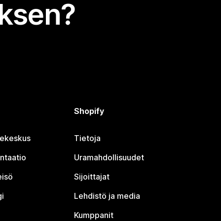
uksen?
Shopify
jekeskus
Tietoja
ntaatio
Uramahdollisuudet
eisö
Sijoittajat
i
Lehdistö ja media
Kumppanit