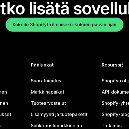
tko lisätä sovell
Kokeile Shopifyta ilmaiseksi kolmen päivän ajan
Pääluokat
Resurssit
Suoratoimitus
Shopifyn oh
nen
Markkinapaikat
API-dokume
inen
Tuotearvostelut
Shopify-yht
tukset
Lisämyynti ja tuotepaketit
Shopify-blog
u
Sähköpostimarkkinointi
Tutkimus