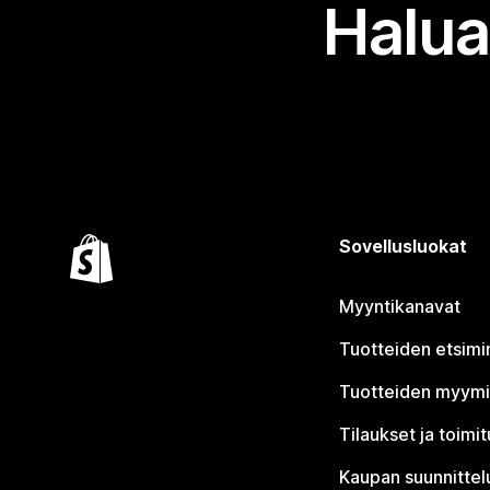
Halua
Sovellusluokat
Myyntikanavat
Tuotteiden etsimi
Tuotteiden myym
Tilaukset ja toimi
Kaupan suunnittel