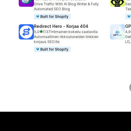
205 arvostelua yhteensä
157
Drive Traffic With AI Blog Writer & Fully
Sec
Automated SEO Blog
Tex
Built for Shopify
Redirect Hero ‑ Korjaa 404
GP
/ 5 tähteä
5,0
(137)
•
Ilmainen kokeilu saatavilla
4,9
137 arvostelua yhteensä
121
Automaattinen rikkoutuneiden linkkien
Get
korjaus SEO:lle
LD,
Built for Shopify