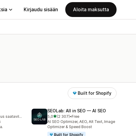
ksia
Kirjaudu sisään
Aloita maksutta
Built for Shopify
SEOLab: All in SEO — AI SEO
/ 5 tähteä
Ilmainen sopimus saatavilla
5,0
(2 307)
•
Free
2307 arvostelua yhteensä
ä
AI SEO Optimizer, AEO, Alt Text, Image
a.
Optimizer & Speed Boost
Built for Shopify