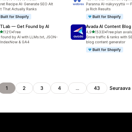
 arvostelua yhteensä
798 arvostelua yhteensä
ret Recipe AI: Generate SEO Alt
Paranna AI-näkyvyyttä —
t That Actually Ranks
ja Rich Results
Built for Shopify
Built for Shopify
TLab — Get Found by AI
Avada AI Content Blog
/ 5 tähteä
/ 5 tähteä
(121)
•
Free
4,9
(533)
•
Free plan avail
 arvostelua yhteensä
533 arvostelua yhteensä
 found by AI with LLMs.txt, JSON-
Grow traffic & ranks with 
 IndexNow & GA4
blog content generator
Built for Shopify
Seuraava
1
2
3
4
…
43