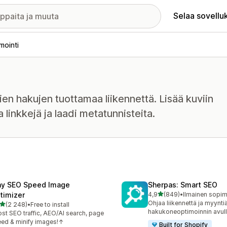
Selaa sovellu
mointi
ien hakujen tuottamaa liikennettä. Lisää kuviin
a linkkejä ja laadi metatunnisteita.
ny SEO Speed Image
Sherpas: Smart SEO
/ 5 tähteä
timizer
4,9
(849)
•
849 arvostelua yhteensä
Ohjaa liikennettä ja myynti
/ 5 tähteä
(2 248)
•
Free to install
8 arvostelua yhteensä
hakukoneoptimoinnin avull
st SEO traffic, AEO/AI search, page
ed & minify images!↑
Built for Shopify