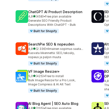
ChatGPT AI Product Description
SE
/ 5 tähteä
4,9
(458)
•
Free plan available
4,9
458 arvostelua yhteensä
171
Generate SEO Friendly Product
Fo
Descriptions With ChatGPT - Bulk
Opt
Built for Shopify
SearchPie SEO & nopeuden
Al
/ 5 tähteä
4,9
(2 336)
•
Ilmainen sopimus saatavilla
5,0
2336 arvostelua yhteensä
126
Kasvata liikennettä: SEO, tekoäly,
Opt
nopeus ja paljon muuta
SEO
Built for Shopify
VF Image Resizer+
BO
/ 5 tähteä
5,0
(425)
•
Free to install
OP
425 arvostelua yhteensä
Bulk Image Resize for a Pro Look,
4,8
526
Image Compress & AI Alt Text
The
sha
Built for Shopify
AI Blog Agent | SEO Auto Blog
SE
/ 5 tähteä
4,8
(205)
•
Free plan available
4,9