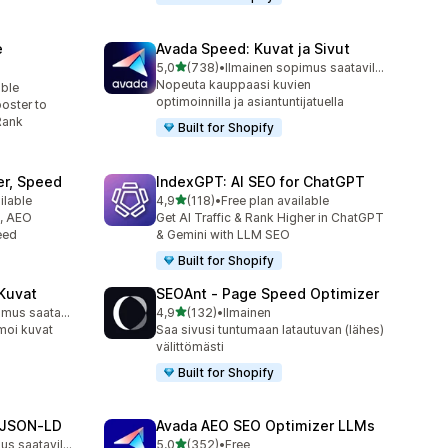
e
Avada Speed: Kuvat ja Sivut
/ 5 tähteä
5,0
(738)
•
Ilmainen sopimus saatavilla
738 arvostelua yhteensä
Nopeuta kauppaasi kuvien
able
optimoinnilla ja asiantuntijatuella
oster to
Rank
Built for Shopify
er, Speed
IndexGPT: AI SEO for ChatGPT
/ 5 tähteä
ilable
4,9
(118)
•
Free plan available
118 arvostelua yhteensä
O, AEO
Get AI Traffic & Rank Higher in ChatGPT
eed
& Gemini with LLM SEO
Built for Shopify
Kuvat
SEOAnt ‑ Page Speed Optimizer
/ 5 tähteä
Ilmainen sopimus saatavilla
4,9
(132)
•
Ilmainen
132 arvostelua yhteensä
moi kuvat
Saa sivusi tuntumaan latautuvan (lähes)
välittömästi
Built for Shopify
 JSON‑LD
Avada AEO SEO Optimizer LLMs
/ 5 tähteä
Ilmainen sopimus saatavilla
5,0
(352)
•
Free