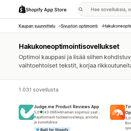
Shopify App Store
Kaupan suunnittelu
Sivuston optimointi
Hakukoneopti
Hakukoneoptimointisovellukset
Optimoi kauppasi ja lisää siihen kohdistuv
vaihtoehtoiset tekstit, korjaa rikkoutuneit
1 031 sovellusta
Judge.me Product Reviews App
Ti
/ 5 tähteä
5,0
(43 086)
•
Ilmainen sopimus saatavilla
Op
43086 arvostelua yhteensä
Rajattomasti tuotearvosteluja, arvioita
5,0
224
ja suosituksia
Boo
spe
Built for Shopify