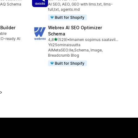
352 arvostelua yhteensä
 FAQ Schema
AI SEO, AEO, GEO with llms.txt, llms-
full,txt, agents.md
Built for Shopify
 Builder
Webrex AI SEO Optimizer
able
Schema
SEO-ready AI
/ 5 tähteä
4,8
(529)
•
Ilmainen sopimus saatavilla
529 arvostelua yhteensä
Yli25ominaisuutta
AIMetaSEO:lle,Schema, Image,
Breadcrumb BIog
Built for Shopify