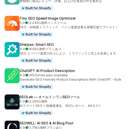
無制限に製品レビュー、評価、およびお客様の声を集める
Built for Shopify
Tiny SEO Speed Image Optimizer
5つ星中
5.0
(2,245)
•
無料インストール
合計レビュー数：2245件
SEO・AI検索トラフィック、ページ速度改善＆画像圧縮でブースト！
Built for Shopify
Sherpas: Smart SEO
5つ星中
4.9
(849)
•
無料プランあり
合計レビュー数：849件
SEO とページ速度の向上により、トラフィックと売上を促進します。
Built for Shopify
ChatGPT AI Product Description
5つ星中
4.9
(457)
•
Free plan available
合計レビュー数：457件
Generate SEO Friendly Product Descriptions With ChatGPT - Bulk
Built for Shopify
SEOLab — オールインワンSEOツール
5つ星中
5.0
(2,305)
•
無料
合計レビュー数：2305件
AIスマートSEO + 画像最適化、SEOレポート、Altタグ+
Built for Shopify
SEOWILL: AI SEO & AI Blog Post
5つ星中
4.9
(1,716)
•
無料プランあり