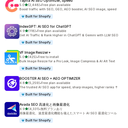
Tapita AI SEO Optimizer, Speed
5つ星中
5.0
(2,448)
•
Free plan available
合計レビュー数：2448件
Boost traffic with SEO, GEO, AEO booster, AI SEO image, speed
Built for Shopify
IndexGPT: AI SEO for ChatGPT
5つ星中
4.9
(118)
•
Free plan available
合計レビュー数：118件
Get AI Traffic & Rank Higher in ChatGPT & Gemini with LLM SEO
Built for Shopify
VF Image Resizer+
5つ星中
5.0
(425)
•
Free to install
合計レビュー数：425件
Bulk Image Resize for a Pro Look, Image Compress & AI Alt Text
Built for Shopify
BOOSTER AI SEO + AEO OPTIMIZER
5つ星中
4.8
(5,259)
•
Free plan available
合計レビュー数：5259件
The trusted AI SEO app for speed, sharp images, higher ranks ↑
Built for Shopify
Avada SEO 高速化と画像最適化
5つ星中
4.9
(4,331)
•
無料プランあり
合計レビュー数：4331件
画像最適化、速度最適化機能を備えたスマート AI SEO 最適化ツール
Built for Shopify