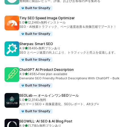
無制限に製品レビュー、評価、およびお客様の声を集める
Built for Shopify
Tiny SEO Speed Image Optimizer
5つ星中
5.0
(2,248)
•
無料インストール
合計レビュー数：2248件
SEO・AI検索トラフィック、ページ速度改善＆画像圧縮でブースト！
Built for Shopify
Sherpas: Smart SEO
5つ星中
4.9
(849)
•
無料プランあり
合計レビュー数：849件
SEO とページ速度の向上により、トラフィックと売上を促進します。
Built for Shopify
ChatGPT AI Product Description
5つ星中
4.9
(458)
•
Free plan available
合計レビュー数：458件
Generate SEO Friendly Product Descriptions With ChatGPT - Bulk
Built for Shopify
SEOLab — オールインワンSEOツール
5つ星中
5.0
(2,314)
•
無料
合計レビュー数：2314件
AIスマートSEO + 画像最適化、SEOレポート、Altタグ+
Built for Shopify
SEOWILL: AI SEO & AI Blog Post
5つ星中
4.9
(1,718)
•
無料プランあり