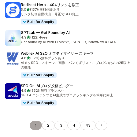
Redirect Hero ‑ 404リンクを修正
5つ星中
5.0
(137)
•
無料体験あり
合計レビュー数：137件
リンク切れ自動検出・修正でSEO向上
Built for Shopify
GPTLab — Get Found by AI
5つ星中
4.9
(122)
•
Free
合計レビュー数：122件
Get found by AI with LLMs.txt, JSON-LD, IndexNow & GA4
Webrex AI SEO オプティマイザー スキーマ
5つ星中
4.8
(529)
•
無料プランあり
合計レビュー数：529件
AIメタSEO、スキーマ、画像、パンくずリスト、ブログのための25以上
の機能
Built for Shopify
SEO On: AIブログ投稿ビルダー
5つ星中
4.9
(532)
•
無料プランあり
合計レビュー数：532件
SEO AIコンテンツとAI生成でブログランキングを簡単に向上
Built for Shopify
1
2
3
4
43