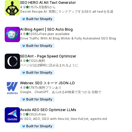
SEO HERO AI Alt Text Generator
5つ星中
4.9
(157)
•
月額$5から
合計レビュー数：157件
Secret Recipe AI: 実際にランクアップするSEO alt textを生成
Built for Shopify
AI Blog Agent | SEO Auto Blog
5つ星中
4.8
(205)
•
Free plan available
合計レビュー数：205件
Drive Traffic With AI Blog Writer & Fully Automated SEO Blog
Built for Shopify
SEOAnt ‑ Page Speed Optimizer
5つ星中
4.9
(132)
•
無料
合計レビュー数：132件
ページがほぼ瞬時に読み込まれるように
Built for Shopify
Webrex: SEO スキーマ JSON‑LD
5つ星中
4.9
(797)
•
無料プランあり
合計レビュー数：797件
Google、ChatGPT、あらゆるAI検索で見つかる:自動で
Built for Shopify
Avada AEO SEO Optimizer LLMs
5つ星中
5.0
(352)
•
Free
合計レビュー数：352件
AI SEO, AEO, GEO with llms.txt, llms-full,txt, agents.md
Built for Shopify