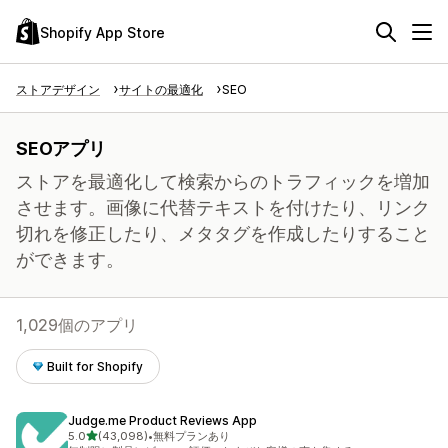
Shopify App Store
ストアデザイン
サイトの最適化
SEO
SEOアプリ
ストアを最適化して検索からのトラフィックを増加
させます。画像に代替テキストを付けたり、リンク
切れを修正したり、メタタグを作成したりすること
ができます。
1,029個のアプリ
Built for Shopify
Judge.me Product Reviews App
5つ星中
5.0
(43,098)
•
無料プランあり
合計レビュー数：43098件