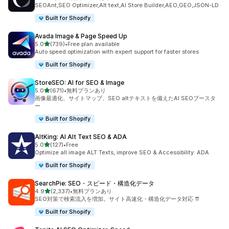
合計レビュー数：1718件
SEOAnt,SEO Optimizer,Alt text,AI Store Builder,AEO,GEO,JSON-LD
Built for Shopify
Avada Image & Page Speed Up
5つ星中
5.0
(739)
•
Free plan available
合計レビュー数：739件
Auto speed optimization with expert support for faster stores
Built for Shopify
StoreSEO: AI for SEO & Image
5つ星中
5.0
(671)
•
無料プランあり
合計レビュー数：671件
画像最適化、サイトマップ、SEO altテキストを備えたAI SEOブースタ
ー
Built for Shopify
AltKing: AI Alt Text SEO & ADA
5つ星中
5.0
(127)
•
Free
合計レビュー数：127件
Optimize all image ALT Texts, improve SEO & Accessibility: ADA
Built for Shopify
SearchPie: SEO・スピード・構造化データ
5つ星中
4.9
(2,337)
•
無料プランあり
合計レビュー数：2337件
SEO対策で検索流入を増加。サイト高速化・構造化データ対応 ⇈
Built for Shopify