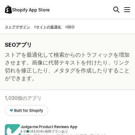
Shopify App Store
ストアデザイン
サイトの最適化
SEO
SEOアプリ
ストアを最適化して検索からのトラフィックを増加
させます。画像に代替テキストを付けたり、リンク
切れを修正したり、メタタグを作成したりすること
ができます。
1,030個のアプリ
Built for Shopify
Judge.me Product Reviews App
5つ星中
5.0
(43,104)
•
無料プランあり
合計レビュー数：43104件