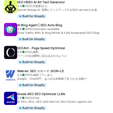
SEO HERO AI Alt Text Generator
5つ星中
4.9
(157)
•
月額$5から
合計レビュー数：157件
Secret Recipe AI: 実際にランクアップするSEO alt textを生成
Built for Shopify
AI Blog Agent | SEO Auto Blog
5つ星中
4.8
(205)
•
Free plan available
合計レビュー数：205件
Drive Traffic With AI Blog Writer & Fully Automated SEO Blog
Built for Shopify
SEOAnt ‑ Page Speed Optimizer
5つ星中
4.9
(132)
•
無料
合計レビュー数：132件
ページがほぼ瞬時に読み込まれるように
Built for Shopify
Webrex: SEO スキーマ JSON‑LD
5つ星中
4.9
(797)
•
無料プランあり
合計レビュー数：797件
Google、ChatGPT、あらゆるAI検索で見つかる:自動で
Built for Shopify
Avada AEO SEO Optimizer LLMs
5つ星中
5.0
(352)
•
Free
合計レビュー数：352件
AI SEO, AEO, GEO with llms.txt, llms-full,txt, agents.md
Built for Shopify