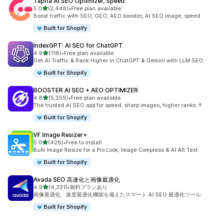
Tapita AI SEO Optimizer, Speed
5つ星中
5.0
(2,448)
•
Free plan available
合計レビュー数：2448件
Boost traffic with SEO, GEO, AEO booster, AI SEO image, speed
Built for Shopify
IndexGPT: AI SEO for ChatGPT
5つ星中
4.9
(118)
•
Free plan available
合計レビュー数：118件
Get AI Traffic & Rank Higher in ChatGPT & Gemini with LLM SEO
Built for Shopify
BOOSTER AI SEO + AEO OPTIMIZER
5つ星中
4.8
(5,259)
•
Free plan available
合計レビュー数：5259件
The trusted AI SEO app for speed, sharp images, higher ranks ↑
Built for Shopify
VF Image Resizer+
5つ星中
5.0
(426)
•
Free to install
合計レビュー数：426件
Bulk Image Resize for a Pro Look, Image Compress & AI Alt Text
Built for Shopify
Avada SEO 高速化と画像最適化
5つ星中
4.9
(4,331)
•
無料プランあり
合計レビュー数：4331件
画像最適化、速度最適化機能を備えたスマート AI SEO 最適化ツール
Built for Shopify