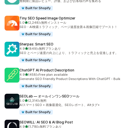
無制限に製品レビュー、評価、およびお客様の声を集める
Built for Shopify
Tiny SEO Speed Image Optimizer
5つ星中
5.0
(2,248)
•
無料インストール
合計レビュー数：2248件
SEO・AI検索トラフィック、ページ速度改善＆画像圧縮でブースト！
Built for Shopify
Sherpas: Smart SEO
5つ星中
4.9
(849)
•
無料プランあり
合計レビュー数：849件
SEO とページ速度の向上により、トラフィックと売上を促進します。
Built for Shopify
ChatGPT AI Product Description
5つ星中
4.9
(458)
•
Free plan available
合計レビュー数：458件
Generate SEO Friendly Product Descriptions With ChatGPT - Bulk
Built for Shopify
SEOLab — オールインワンSEOツール
5つ星中
5.0
(2,314)
•
無料
合計レビュー数：2314件
AIスマートSEO + 画像最適化、SEOレポート、Altタグ+
Built for Shopify
SEOWILL: AI SEO & AI Blog Post
5つ星中
4.9
(1,718)
•
無料プランあり