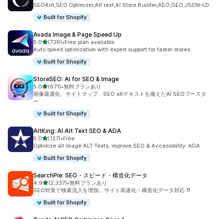
合計レビュー数：1718件
SEOAnt,SEO Optimizer,Alt text,AI Store Builder,AEO,GEO,JSON-LD
Built for Shopify
Avada Image & Page Speed Up
5つ星中
5.0
(739)
•
Free plan available
合計レビュー数：739件
Auto speed optimization with expert support for faster stores
Built for Shopify
StoreSEO: AI for SEO & Image
5つ星中
5.0
(671)
•
無料プランあり
合計レビュー数：671件
画像最適化、サイトマップ、SEO altテキストを備えたAI SEOブースタ
ー
Built for Shopify
AltKing: AI Alt Text SEO & ADA
5つ星中
5.0
(127)
•
Free
合計レビュー数：127件
Optimize all image ALT Texts, improve SEO & Accessibility: ADA
Built for Shopify
SearchPie: SEO・スピード・構造化データ
5つ星中
4.9
(2,337)
•
無料プランあり
合計レビュー数：2337件
SEO対策で検索流入を増加。サイト高速化・構造化データ対応 ⇈
Built for Shopify