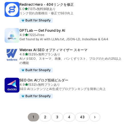
Redirect Hero ‑ 404リンクを修正
5つ星中
5.0
(137)
•
無料体験あり
合計レビュー数：137件
リンク切れ自動検出・修正でSEO向上
Built for Shopify
GPTLab — Get Found by AI
5つ星中
4.9
(122)
•
Free
合計レビュー数：122件
Get found by AI with LLMs.txt, JSON-LD, IndexNow & GA4
Webrex AI SEO オプティマイザー スキーマ
5つ星中
4.8
(529)
•
無料プランあり
合計レビュー数：529件
AIメタSEO、スキーマ、画像、パンくずリスト、ブログのための25以上
の機能
Built for Shopify
SEO On: AIブログ投稿ビルダー
5つ星中
4.9
(532)
•
無料プランあり
合計レビュー数：532件
SEO AIコンテンツとAI生成でブログランキングを簡単に向上
Built for Shopify
1
2
3
4
43