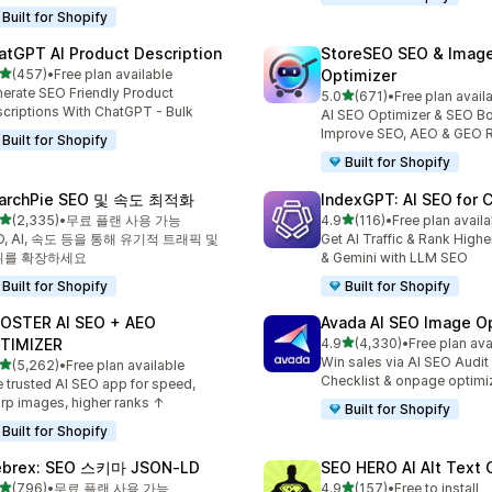
Built for Shopify
atGPT AI Product Description
StoreSEO SEO & Imag
별 5개 중
(457)
•
Free plan available
Optimizer
리뷰 457개
erate SEO Friendly Product
별 5개 중
5.0
(671)
•
Free plan avail
총 리뷰 671개
criptions With ChatGPT - Bulk
AI SEO Optimizer & SEO Bo
Improve SEO, AEO & GEO 
Built for Shopify
Built for Shopify
archPie SEO 및 속도 최적화
IndexGPT: AI SEO for
별 5개 중
별 5개 중
(2,335)
•
무료 플랜 사용 가능
4.9
(116)
•
Free plan availa
리뷰 2335개
총 리뷰 116개
O, AI, 속도 등을 통해 유기적 트래픽 및
Get AI Traffic & Rank High
위를 확장하세요
& Gemini with LLM SEO
Built for Shopify
Built for Shopify
OSTER AI SEO + AEO
Avada AI SEO Image O
별 5개 중
TIMIZER
4.9
(4,330)
•
Free plan ava
총 리뷰 4330개
Win sales via AI SEO Audit
별 5개 중
(5,262)
•
Free plan available
리뷰 5262개
Checklist & onpage optimi
 trusted AI SEO app for speed,
rp images, higher ranks ↑
Built for Shopify
Built for Shopify
brex: SEO 스키마 JSON‑LD
SEO HERO AI Alt Text 
별 5개 중
별 5개 중
(796)
•
무료 플랜 사용 가능
4.9
(157)
•
Free to install