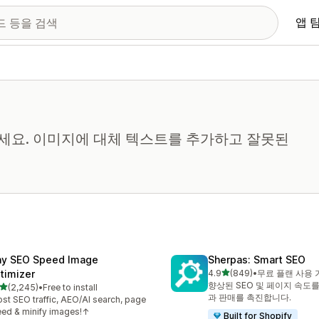
앱 
세요. 이미지에 대체 텍스트를 추가하고 잘못된
ny SEO Speed Image
Sherpas: Smart SEO
별 5개 중
timizer
4.9
(849)
•
무료 플랜 사용 
총 리뷰 849개
향상된 SEO 및 페이지 속도
별 5개 중
(2,245)
•
Free to install
리뷰 2245개
과 판매를 촉진합니다.
st SEO traffic, AEO/AI search, page
ed & minify images!↑
Built for Shopify