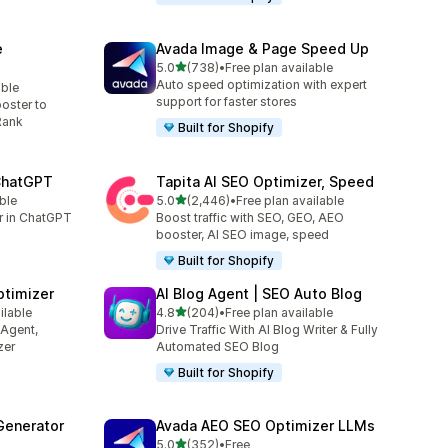
e
Avada Image & Page Speed Up
별 5개 중
5.0
(738)
•
Free plan available
총 리뷰 738개
Auto speed optimization with expert
able
support for faster stores
oster to
Rank
Built for Shopify
 ChatGPT
Tapita AI SEO Optimizer, Speed
별 5개 중
ble
5.0
(2,446)
•
Free plan available
총 리뷰 2446개
er in ChatGPT
Boost traffic with SEO, GEO, AEO
booster, AI SEO image, speed
Built for Shopify
ptimizer
AI Blog Agent | SEO Auto Blog
별 5개 중
ilable
4.8
(204)
•
Free plan available
총 리뷰 204개
 Agent,
Drive Traffic With AI Blog Writer & Fully
zer
Automated SEO Blog
Built for Shopify
Generator
Avada AEO SEO Optimizer LLMs
별 5개 중
5.0
(352)
•
Free