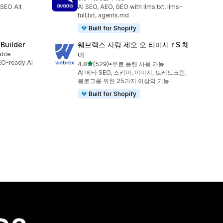
총 리뷰 352개
 SEO Alt
AI SEO, AEO, GEO with llms.txt, llms-
full,txt, agents.md
Built for Shopify
 Builder
웨브렉스 사랑 세오 오 티미시 r S 체
able
마
SEO-ready AI
별 5개 중
4.8
(529)
•
무료 플랜 사용 가능
총 리뷰 529개
AI 메타 SEO, 스키마, 이미지, 브레드크럼,
블로그를 위한 25가지 이상의 기능
Built for Shopify