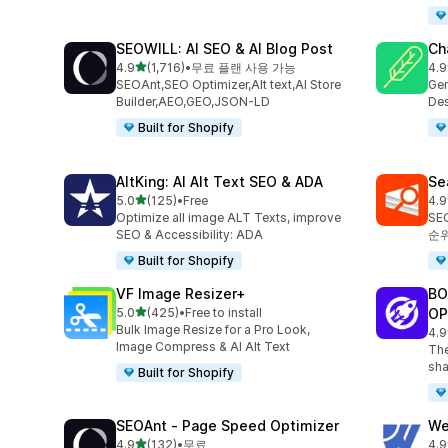
SEOWILL: AI SEO & AI Blog Post
Ch
별 5개 중
4.9
(1,716)
•
무료 플랜 사용 가능
4.9
총 리뷰 1716개
총 
SEOAnt,SEO Optimizer,Alt text,AI Store
Gen
Builder,AEO,GEO,JSON-LD
Des
Built for Shopify
AltKing: AI Alt Text SEO & ADA
Se
별 5개 중
5.0
(125)
•
Free
4.9
총 리뷰 125개
총 
Optimize all image ALT Texts, improve
SE
SEO & Accessibility: ADA
순
Built for Shopify
VF Image Resizer+
BO
별 5개 중
5.0
(425)
•
Free to install
OP
총 리뷰 425개
Bulk Image Resize for a Pro Look,
4.9
총 
Image Compress & AI Alt Text
The
sha
Built for Shopify
SEOAnt ‑ Page Speed Optimizer
We
별 5개 중
4.9
(132)
•
무료
4.9