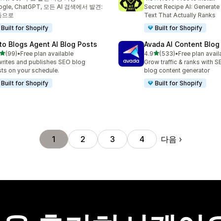
리뷰 796개
총 리뷰 157개
ogle, ChatGPT, 모든 AI 검색에서 발견:
Secret Recipe AI: Generate
동으로
Text That Actually Ranks
Built for Shopify
Built for Shopify
to Blogs Agent AI Blog Posts
Avada AI Content Blog
별 5개 중
별 5개 중
(99)
•
Free plan available
4.9
(533)
•
Free plan avail
리뷰 99개
총 리뷰 533개
writes and publishes SEO blog
Grow traffic & ranks with 
ts on your schedule.
blog content generator
Built for Shopify
Built for Shopify
다음
1
2
3
4