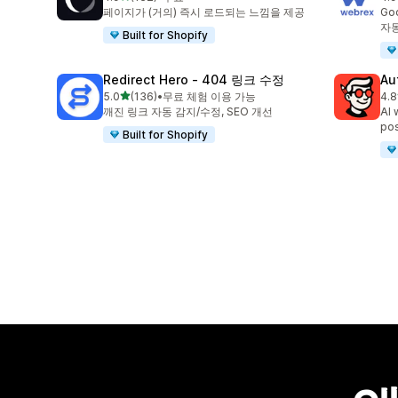
총 리뷰 132개
총 
페이지가 (거의) 즉시 로드되는 느낌을 제공
Go
자
Built for Shopify
Redirect Hero ‑ 404 링크 수정
Au
별 5개 중
5.0
(136)
•
무료 체험 이용 가능
4.8
총 리뷰 136개
총 
깨진 링크 자동 감지/수정, SEO 개선
AI 
pos
Built for Shopify