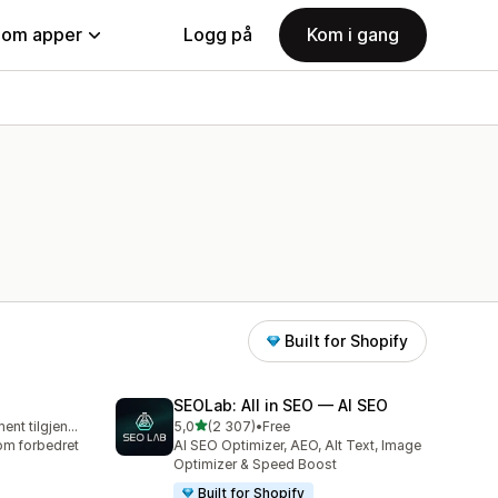
nom apper
Logg på
Kom i gang
Built for Shopify
SEOLab: All in SEO — AI SEO
av 5 stjerner
Gratis abonnement tilgjengelig
5,0
(2 307)
•
Free
Totalt 2307 omtaler
nom forbedret
AI SEO Optimizer, AEO, Alt Text, Image
Optimizer & Speed Boost
Built for Shopify