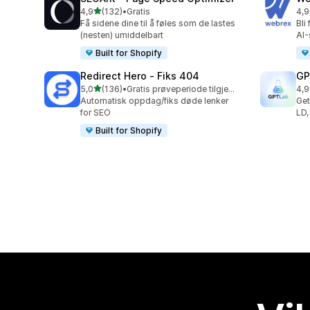
av 5 stjerner
4,9
(132)
•
Gratis
4,9
Totalt 132 omtaler
Tot
Få sidene dine til å føles som de lastes
Bli
(nesten) umiddelbart
AI-
Built for Shopify
Redirect Hero ‑ Fiks 404
GP
av 5 stjerner
5,0
(136)
•
Gratis prøveperiode tilgjengelig
4,9
Totalt 136 omtaler
Tot
Automatisk oppdag/fiks døde lenker
Get
for SEO
LD,
Built for Shopify