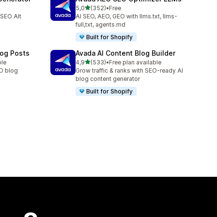
av 5 stjerner
5,0
(352)
•
Free
Totalt 352 omtaler
 SEO Alt
AI SEO, AEO, GEO with llms.txt, llms-
full,txt, agents.md
Built for Shopify
log Posts
Avada AI Content Blog Builder
av 5 stjerner
ble
4,9
(533)
•
Free plan available
Totalt 533 omtaler
EO blog
Grow traffic & ranks with SEO-ready AI
blog content generator
Built for Shopify