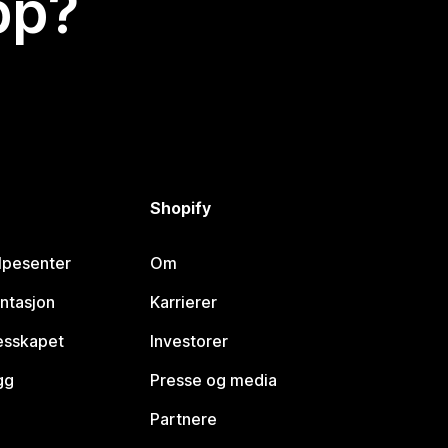
app?
Shopify
lpesenter
Om
ntasjon
Karrierer
lesskapet
Investorer
gg
Presse og media
Partnere