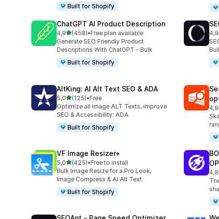
Built for Shopify
ChatGPT AI Product Description
SE
av 5 stjerner
4,9
(458)
•
Free plan available
4,9
Totalt 458 omtaler
Tot
Generate SEO Friendly Product
SEO
Descriptions With ChatGPT - Bulk
Bu
Built for Shopify
AltKing: AI Alt Text SEO & ADA
Se
av 5 stjerner
5,0
(125)
•
Free
op
Totalt 125 omtaler
Optimize all image ALT Texts, improve
4,9
Tot
SEO & Accessibility: ADA
Ska
ran
Built for Shopify
VF Image Resizer+
BO
av 5 stjerner
5,0
(425)
•
Free to install
OP
Totalt 425 omtaler
Bulk Image Resize for a Pro Look,
4,8
Tot
Image Compress & AI Alt Text
The
sha
Built for Shopify
SEOAnt ‑ Page Speed Optimizer
We