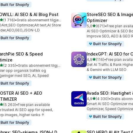
Built for Shopify
OWILL: AI SEO & AI Blog Post
StoreSEO SEO & Imag
av 5 stjerner
(1 716)
•
Gratis abonnement tilgjengelig
Optimizer
alt 1716 omtaler
Ant,SEO Optimizer,Alt text,AI Store
av 5 stjerner
5,0
(671)
•
Free plan avail
Totalt 671 omtaler
ilder,AEO,GEO,JSON-LD
AI SEO Optimizer & SEO Bo
Improve SEO, AEO & GEO 
Built for Shopify
Built for Shopify
archPie SEO & Speed
IndexGPT: AI SEO for
av 5 stjerner
timize
4,9
(116)
•
Free plan availa
Totalt 116 omtaler
Get AI Traffic & Rank High
av 5 stjerner
(2 335)
•
Gratis abonnement tilgjengelig
alt 2335 omtaler
& Gemini with LLM SEO
ler opp organisk trafikk og
geringer med SEO, AI, Speed
Built for Shopify
Built for Shopify
OSTER AI SEO + AEO
Avada SEO: Hastighet 
av 5 stjerner
TIMIZER
4,9
(4 330)
•
Totalt 4330 omtaler
Smart AI SEO Optimizer m
av 5 stjerner
(5 263)
•
Free plan available
alt 5263 omtaler
Optimizer, Speed Optimize
 trusted AI SEO app for speed,
rp images, higher ranks ↑
Built for Shopify
Built for Shopify
brex: SEO‑skjema JSON‑LD
SEO HERO AI Alt Text 