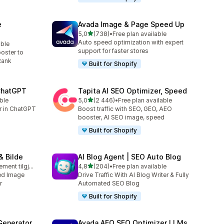
e
Avada Image & Page Speed Up
av 5 stjerner
5,0
(738)
•
Free plan available
Totalt 738 omtaler
Auto speed optimization with expert
able
support for faster stores
oster to
Rank
Built for Shopify
 ChatGPT
Tapita AI SEO Optimizer, Speed
av 5 stjerner
ble
5,0
(2 446)
•
Free plan available
Totalt 2446 omtaler
er in ChatGPT
Boost traffic with SEO, GEO, AEO
booster, AI SEO image, speed
Built for Shopify
& Bilde
AI Blog Agent | SEO Auto Blog
av 5 stjerner
Gratis abonnement tilgjengelig
4,8
(204)
•
Free plan available
Totalt 204 omtaler
ed Image
Drive Traffic With AI Blog Writer & Fully
r
Automated SEO Blog
Built for Shopify
Generator
Avada AEO SEO Optimizer LLMs