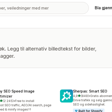
Bla gjen
. Legg til alternativ billedtekst for bilder,
tagger.
ny SEO Speed Image
Sherpas: Smart SEO
av 5 stjerner
timizer
4,9
(849)
•
Totalt 849 omtaler
Drive trafikk og salg gjen
av 5 stjerner
(2 245)
•
Free to install
alt 2245 omtaler
SEO og sidehastighet.
st SEO traffic, AEO/AI search, page
ed & minify images!↑
Built for Shopify