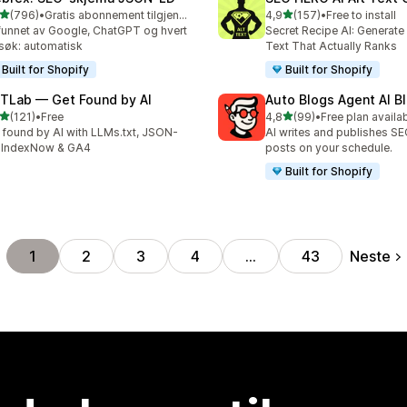
av 5 stjerner
av 5 stjerner
(796)
•
Gratis abonnement tilgjengelig
4,9
(157)
•
Free to install
alt 796 omtaler
Totalt 157 omtaler
 funnet av Google, ChatGPT og hvert
Secret Recipe AI: Generate
søk: automatisk
Text That Actually Ranks
Built for Shopify
Built for Shopify
TLab — Get Found by AI
Auto Blogs Agent AI B
av 5 stjerner
av 5 stjerner
(121)
•
Free
4,8
(99)
•
Free plan availa
alt 121 omtaler
Totalt 99 omtaler
 found by AI with LLMs.txt, JSON-
AI writes and publishes S
 IndexNow & GA4
posts on your schedule.
Built for Shopify
Neste
1
2
3
4
…
43