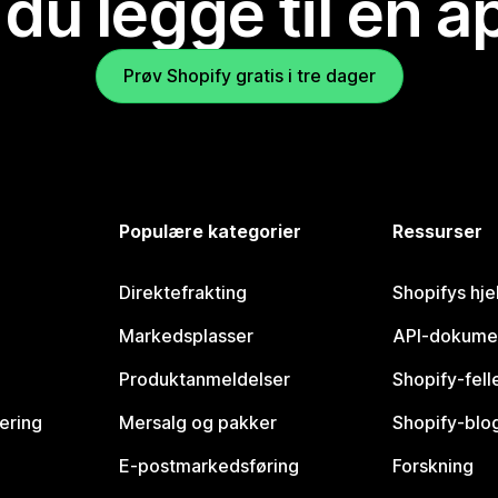
 du legge til en 
Prøv Shopify gratis i tre dager
Populære kategorier
Ressurser
Direktefrakting
Shopifys hje
Markedsplasser
API-dokume
Produktanmeldelser
Shopify-fel
vering
Mersalg og pakker
Shopify-blo
E-postmarkedsføring
Forskning