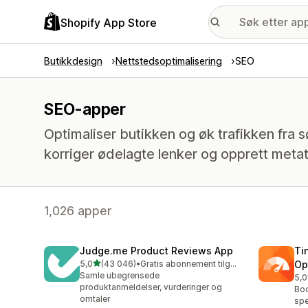
Shopify App Store
Butikkdesign
Nettstedsoptimalisering
SEO
SEO-apper
Optimaliser butikken og øk trafikken fra søk
korriger ødelagte lenker og opprett meta
1,026 apper
Judge.me Product Reviews App
Ti
av 5 stjerner
5,0
(43 046)
•
Gratis abonnement tilgjengelig
Op
Totalt 43046 omtaler
Samle ubegrensede
5,0
Tot
produktanmeldelser, vurderinger og
Boo
omtaler
spe