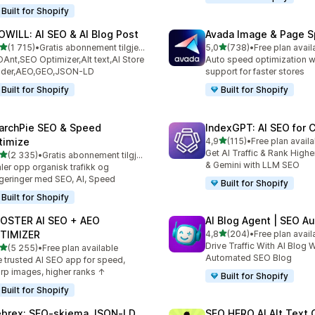
Built for Shopify
OWILL: AI SEO & AI Blog Post
Avada Image & Page 
av 5 stjerner
av 5 stjerner
(1 715)
•
Gratis abonnement tilgjengelig
5,0
(738)
•
Free plan avail
alt 1715 omtaler
Totalt 738 omtaler
Ant,SEO Optimizer,Alt text,AI Store
Auto speed optimization w
ilder,AEO,GEO,JSON-LD
support for faster stores
Built for Shopify
Built for Shopify
archPie SEO & Speed
IndexGPT: AI SEO for
av 5 stjerner
timize
4,9
(115)
•
Free plan availa
Totalt 115 omtaler
Get AI Traffic & Rank High
av 5 stjerner
(2 335)
•
Gratis abonnement tilgjengelig
alt 2335 omtaler
& Gemini with LLM SEO
ler opp organisk trafikk og
geringer med SEO, AI, Speed
Built for Shopify
Built for Shopify
OSTER AI SEO + AEO
AI Blog Agent | SEO A
av 5 stjerner
TIMIZER
4,8
(204)
•
Free plan avail
Totalt 204 omtaler
Drive Traffic With AI Blog W
av 5 stjerner
(5 255)
•
Free plan available
alt 5255 omtaler
Automated SEO Blog
 trusted AI SEO app for speed,
rp images, higher ranks ↑
Built for Shopify
Built for Shopify
brex: SEO‑skjema JSON‑LD
SEO HERO AI Alt Text 