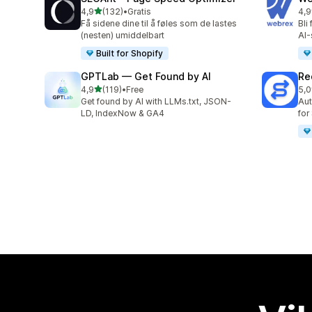
av 5 stjerner
4,9
(132)
•
Gratis
4,9
Totalt 132 omtaler
Tot
Få sidene dine til å føles som de lastes
Bli
(nesten) umiddelbart
AI-
Built for Shopify
GPTLab — Get Found by AI
Re
av 5 stjerner
4,9
(119)
•
Free
5,0
Totalt 119 omtaler
Tot
Get found by AI with LLMs.txt, JSON-
Aut
LD, IndexNow & GA4
for