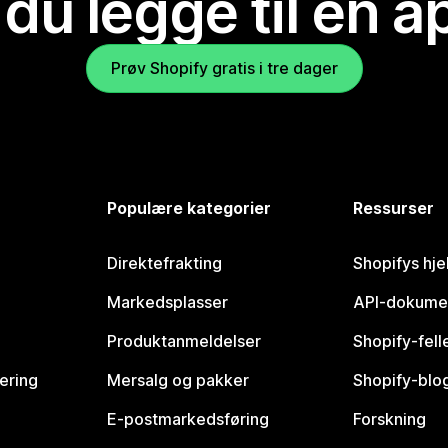
 du legge til en 
Prøv Shopify gratis i tre dager
Populære kategorier
Ressurser
Direktefrakting
Shopifys hje
Markedsplasser
API-dokume
Produktanmeldelser
Shopify-fel
vering
Mersalg og pakker
Shopify-blo
E-postmarkedsføring
Forskning