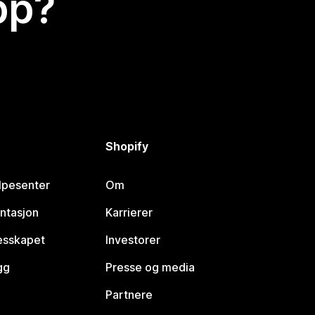
app?
Shopify
lpesenter
Om
ntasjon
Karrierer
lesskapet
Investorer
gg
Presse og media
Partnere