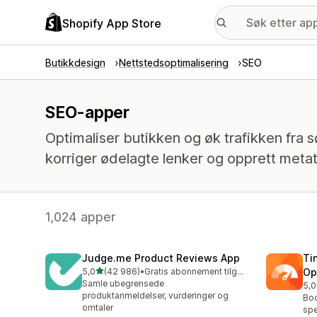
Shopify App Store
Butikkdesign
Nettstedsoptimalisering
SEO
SEO-apper
Optimaliser butikken og øk trafikken fra søk
korriger ødelagte lenker og opprett meta
1,024 apper
Judge.me Product Reviews App
Ti
av 5 stjerner
5,0
(42 986)
•
Gratis abonnement tilgjengelig
Op
Totalt 42986 omtaler
Samle ubegrensede
5,0
Tot
produktanmeldelser, vurderinger og
Boo
omtaler
spe