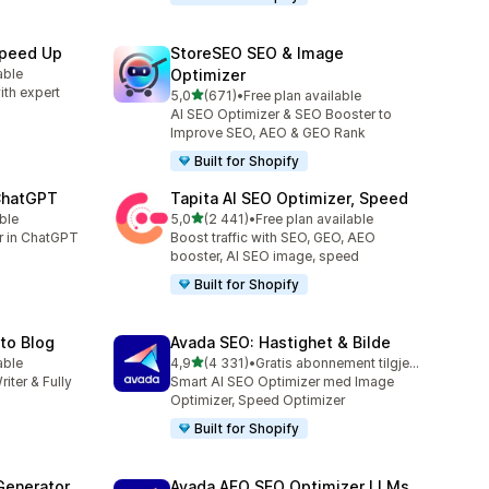
Speed Up
StoreSEO SEO & Image
able
Optimizer
ith expert
av 5 stjerner
5,0
(671)
•
Free plan available
Totalt 671 omtaler
AI SEO Optimizer & SEO Booster to
Improve SEO, AEO & GEO Rank
Built for Shopify
 ChatGPT
Tapita AI SEO Optimizer, Speed
av 5 stjerner
ble
5,0
(2 441)
•
Free plan available
Totalt 2441 omtaler
er in ChatGPT
Boost traffic with SEO, GEO, AEO
booster, AI SEO image, speed
Built for Shopify
uto Blog
Avada SEO: Hastighet & Bilde
av 5 stjerner
able
4,9
(4 331)
•
Gratis abonnement tilgjengelig
Totalt 4331 omtaler
riter & Fully
Smart AI SEO Optimizer med Image
Optimizer, Speed Optimizer
Built for Shopify
Generator
Avada AEO SEO Optimizer LLMs