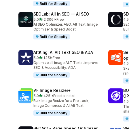
Built for Shopify
SEOLab: All in SEO — AI SEO
SE
av 5 stjerner
5,0
(2 306)
•
Free
4,9
Totalt 2306 omtaler
Tot
AI SEO Optimizer, AEO, Alt Text, Image
SEO
Optimizer & Speed Boost
Bu
Built for Shopify
AltKing: AI Alt Text SEO & ADA
Se
av 5 stjerner
5,0
(125)
•
Free
op
Totalt 125 omtaler
Optimize all image ALT Texts, improve
4,9
Tot
SEO & Accessibility: ADA
Ska
ran
Built for Shopify
VF Image Resizer+
BO
av 5 stjerner
5,0
(425)
•
Free to install
OP
Totalt 425 omtaler
Bulk Image Resize for a Pro Look,
4,9
Tot
Image Compress & AI Alt Text
The
sha
Built for Shopify
SEOAnt ‑ Page Speed Optimizer
We