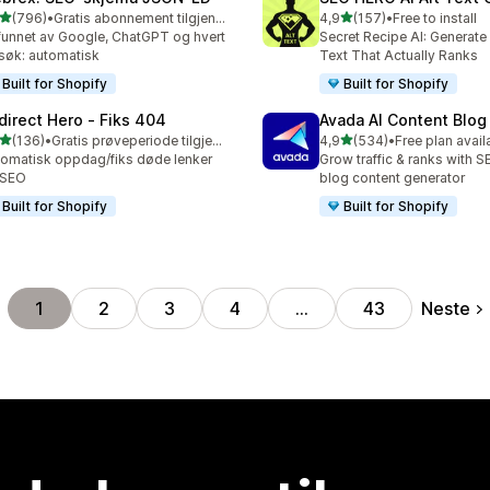
av 5 stjerner
av 5 stjerner
(796)
•
Gratis abonnement tilgjengelig
4,9
(157)
•
Free to install
alt 796 omtaler
Totalt 157 omtaler
 funnet av Google, ChatGPT og hvert
Secret Recipe AI: Generate
søk: automatisk
Text That Actually Ranks
Built for Shopify
Built for Shopify
direct Hero ‑ Fiks 404
Avada AI Content Blog
av 5 stjerner
av 5 stjerner
(136)
•
Gratis prøveperiode tilgjengelig
4,9
(534)
•
Free plan avail
alt 136 omtaler
Totalt 534 omtaler
omatisk oppdag/fiks døde lenker
Grow traffic & ranks with 
 SEO
blog content generator
Built for Shopify
Built for Shopify
Neste
1
2
3
4
…
43