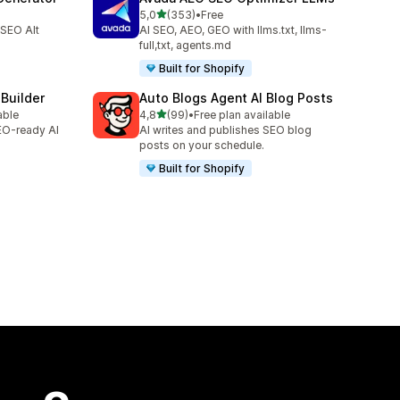
av 5 stjerner
5,0
(353)
•
Free
Totalt 353 omtaler
 SEO Alt
AI SEO, AEO, GEO with llms.txt, llms-
full,txt, agents.md
Built for Shopify
 Builder
Auto Blogs Agent AI Blog Posts
av 5 stjerner
able
4,8
(99)
•
Free plan available
Totalt 99 omtaler
SEO-ready AI
AI writes and publishes SEO blog
posts on your schedule.
Built for Shopify