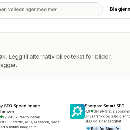
Bla gjen
. Legg til alternativ billedtekst for bilder,
tagger.
ny SEO Speed Image
Sherpas: Smart SEO
av 5 stjerner
timizer
4,9
(849)
•
Totalt 849 omtaler
Drive trafikk og salg gjen
av 5 stjerner
(2 245)
•
Free to install
alt 2245 omtaler
SEO og sidehastighet.
st SEO traffic, AEO/AI search, page
ed & minify images!↑
Built for Shopify