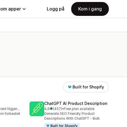
nom apper
Logg på
Kom i gang
Built for Shopify
ChatGPT AI Product Description
av 5 stjerner
Gratis abonnement tilgjengelig
4,9
(457)
•
Free plan available
Totalt 457 omtaler
nom forbedret
Generate SEO Friendly Product
Descriptions With ChatGPT - Bulk
Built for Shopify