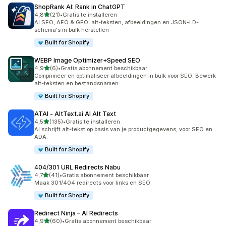
ShopRank AI: Rank in ChatGPT
van 5 sterren
4,8
(21)
•
Gratis te installeren
21 recensies in totaal
AI SEO, AEO & GEO: alt-teksten, afbeeldingen en JSON-LD-
schema's in bulk herstellen
Built for Shopify
WEBP Image Optimizer+Speed SEO
van 5 sterren
4,9
(6)
•
Gratis abonnement beschikbaar
6 recensies in totaal
Comprimeer en optimaliseer afbeeldingen in bulk voor SEO. Bewerk
alt-teksten en bestandsnamen
Built for Shopify
ATAI ‑ AltText.ai AI Alt Text
van 5 sterren
4,5
(135)
•
Gratis te installeren
135 recensies in totaal
AI schrijft alt-tekst op basis van je productgegevens, voor SEO en
ADA.
Built for Shopify
404/301 URL Redirects Nabu
van 5 sterren
4,7
(41)
•
Gratis abonnement beschikbaar
41 recensies in totaal
Maak 301/404 redirects voor links en SEO
Built for Shopify
Redirect Ninja – AI Redirects
van 5 sterren
4,9
(60)
•
Gratis abonnement beschikbaar
60 recensies in totaal