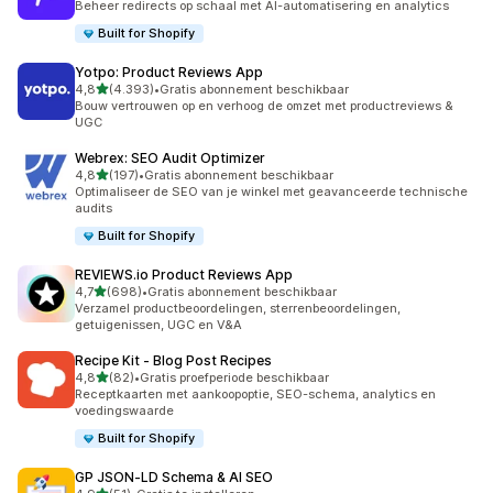
Beheer redirects op schaal met AI-automatisering en analytics
Built for Shopify
Yotpo: Product Reviews App
van 5 sterren
4,8
(4.393)
•
Gratis abonnement beschikbaar
4393 recensies in totaal
Bouw vertrouwen op en verhoog de omzet met productreviews &
UGC
Webrex: SEO Audit Optimizer
van 5 sterren
4,8
(197)
•
Gratis abonnement beschikbaar
197 recensies in totaal
Optimaliseer de SEO van je winkel met geavanceerde technische
audits
Built for Shopify
REVIEWS.io Product Reviews App
van 5 sterren
4,7
(698)
•
Gratis abonnement beschikbaar
698 recensies in totaal
Verzamel productbeoordelingen, sterrenbeoordelingen,
getuigenissen, UGC en V&A
Recipe Kit ‑ Blog Post Recipes
van 5 sterren
4,8
(82)
•
Gratis proefperiode beschikbaar
82 recensies in totaal
Receptkaarten met aankoopoptie, SEO-schema, analytics en
voedingswaarde
Built for Shopify
GP JSON‑LD Schema & AI SEO