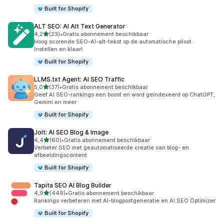
Built for Shopify
ALT SEO: AI Alt Text Generator
van 5 sterren
4,2
(23)
•
Gratis abonnement beschikbaar
23 recensies in totaal
Hoog scorende SEO-AI-alt-tekst op de automatische piloot.
Instellen en klaar!
Built for Shopify
LLMS.txt Agent: AI SEO Traffic
van 5 sterren
5,0
(37)
•
Gratis abonnement beschikbaar
37 recensies in totaal
Geef AI SEO-rankings een boost en word geïndexeerd op ChatGPT,
Gemini en meer
Built for Shopify
Jolt: AI SEO Blog & Image
van 5 sterren
4,4
(60)
•
Gratis abonnement beschikbaar
60 recensies in totaal
Verbeter SEO met geautomatiseerde creatie van blog- en
afbeeldingscontent
Built for Shopify
Tapita SEO AI Blog Builder
van 5 sterren
4,9
(449)
•
Gratis abonnement beschikbaar
449 recensies in totaal
Rankings verbeteren met AI-blogpostgeneratie en AI SEO Optimizer
Built for Shopify