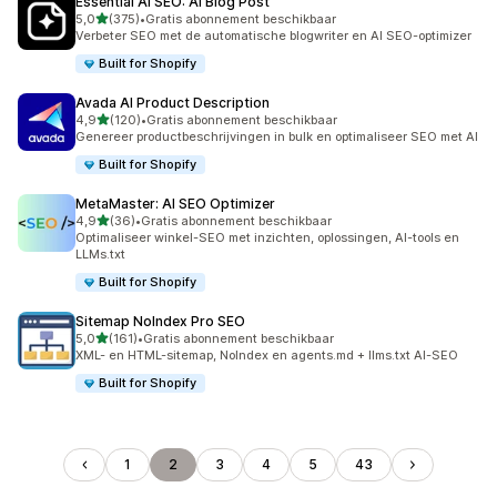
Essential AI SEO: AI Blog Post
van 5 sterren
5,0
(375)
•
Gratis abonnement beschikbaar
375 recensies in totaal
Verbeter SEO met de automatische blogwriter en AI SEO-optimizer
Built for Shopify
Avada AI Product Description
van 5 sterren
4,9
(120)
•
Gratis abonnement beschikbaar
120 recensies in totaal
Genereer productbeschrijvingen in bulk en optimaliseer SEO met AI
Built for Shopify
MetaMaster: AI SEO Optimizer
van 5 sterren
4,9
(36)
•
Gratis abonnement beschikbaar
36 recensies in totaal
Optimaliseer winkel-SEO met inzichten, oplossingen, AI-tools en
LLMs.txt
Built for Shopify
Sitemap NoIndex Pro SEO
van 5 sterren
5,0
(161)
•
Gratis abonnement beschikbaar
161 recensies in totaal
XML- en HTML-sitemap, NoIndex en agents.md + llms.txt AI-SEO
Built for Shopify
1
2
3
4
5
43