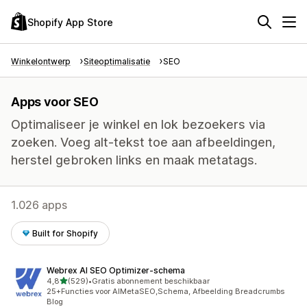
Shopify App Store
Winkelontwerp
Siteoptimalisatie
SEO
Apps voor SEO
Optimaliseer je winkel en lok bezoekers via
zoeken. Voeg alt-tekst toe aan afbeeldingen,
herstel gebroken links en maak metatags.
1.026 apps
Built for Shopify
Webrex AI SEO Optimizer‑schema
van 5 sterren
4,8
(529)
•
Gratis abonnement beschikbaar
529 recensies in totaal
25+Functies voor AIMetaSEO,Schema, Afbeelding Breadcrumbs
BIog