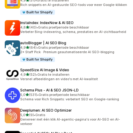
van 5 sterren
4,9
(51)
•
Gratis te installeren
51 recensies in totaal
Rich snippets en AI-gestuurde SEO-tools voor meer Google-klikken
Built for Shopify
InstaIndex: IndexNow & AI SEO
van 5 sterren
4,8
(40)
•
Gratis proefperiode beschikbaar
40 recensies in totaal
Verbeter Bing-indexering, schema, prestaties en AI-zichtbaarheid
autoBlogger | AI SEO Blog
van 5 sterren
4,9
(64)
•
Gratis proefperiode beschikbaar
64 recensies in totaal
2× Staff Pick · Premium geautomatiseerde AI SEO-blogging
Built for Shopify
SpeedSize AI Image & Video
van 5 sterren
4,9
(52)
•
Gratis te installeren
52 recensies in totaal
Versnel afbeeldingen en video's met AI-kwaliteit
Schema Plus ‑ AI & SEO JSON‑LD
van 5 sterren
5,0
(531)
•
Gratis proefperiode beschikbaar
531 recensies in totaal
Schema voor Rich Snippets: verbetert SEO en Google-ranking
Deeplumen: AI SEO Optimizer
van 5 sterren
5,0
(9)
•
Gratis
9 recensies in totaal
Genereer met één klik AI-agentic-pagina's voor AI-SEO en AI-
verkeer