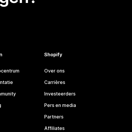
n
Shopify
pcentrum
Over ons
ntatie
Carrières
mmunity
Investeerders
g
Pers en media
Partners
Affiliates