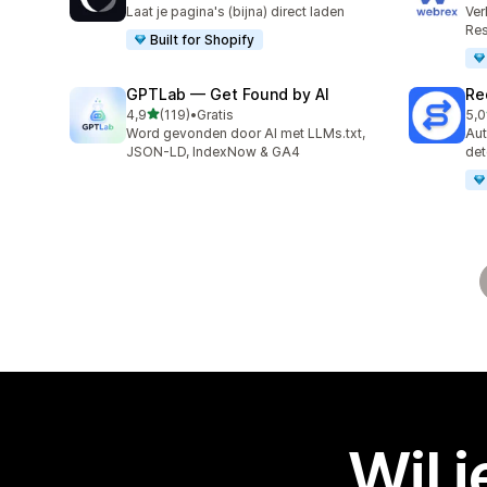
132 recensies in totaal
796
Laat je pagina's (bijna) direct laden
Ver
Res
Built for Shopify
GPTLab — Get Found by AI
Re
van 5 sterren
4,9
(119)
•
Gratis
5,0
119 recensies in totaal
136
Word gevonden door AI met LLMs.txt,
Aut
JSON-LD, IndexNow & GA4
det
Wil 