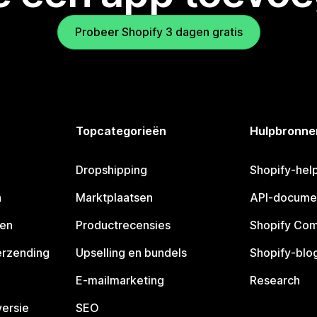
Probeer Shopify 3 dagen gratis
Topcategorieën
Hulpbronne
Dropshipping
Shopify-hel
n
Marktplaatsen
API-docume
pen
Productrecensies
Shopify Co
erzending
Upselling en bundels
Shopify-blo
E-mailmarketing
Research
ersie
SEO