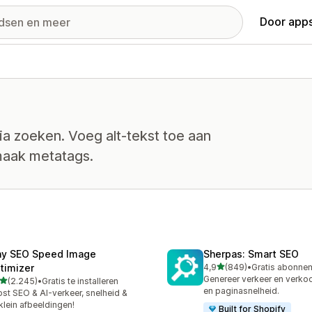
Door apps
ia zoeken. Voeg alt-tekst toe aan
maak metatags.
ny SEO Speed Image
Sherpas: Smart SEO
van 5 sterren
timizer
4,9
(849)
•
849 recensies in totaal
Genereer verkeer en verko
van 5 sterren
(2.245)
•
Gratis te installeren
5 recensies in totaal
en paginasnelheid.
st SEO & AI-verkeer, snelheid &
klein afbeeldingen!
Built for Shopify