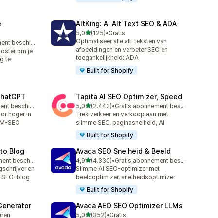
e
AltKing: AI Alt Text SEO & ADA
van 5 sterren
5,0
(125)
•
Gratis
125 recensies in totaal
Optimaliseer alle alt-teksten van
Gratis abonnement beschikbaar
afbeeldingen en verbeter SEO en
oster om je
toegankelijkheid: ADA
g te
Built for Shopify
 ChatGPT
Tapita AI SEO Optimizer, Speed
van 5 sterren
Gratis abonnement beschikbaar
5,0
(2.443)
•
Gratis abonnement beschikbaar
2443 recensies in totaal
or hoger in
Trek verkeer en verkoop aan met
LLM-SEO
slimme SEO, paginasnelheid, AI
Built for Shopify
uto Blog
Avada SEO Snelheid & Beeld
van 5 sterren
Gratis abonnement beschikbaar
4,9
(4.330)
•
Gratis abonnement beschikbaar
4330 recensies in totaal
gschrijver en
Slimme AI SEO-optimizer met
e SEO-blog
beeldoptimizer, snelheidsoptimizer
Built for Shopify
Generator
Avada AEO SEO Optimizer LLMs
van 5 sterren
leren
5,0
(352)
•
Gratis