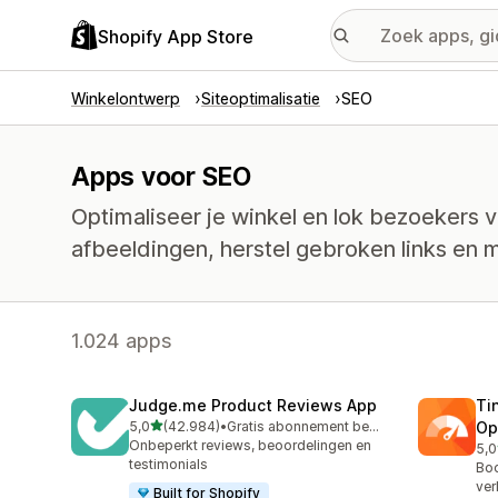
Shopify App Store
Winkelontwerp
Siteoptimalisatie
SEO
Apps voor SEO
Optimaliseer je winkel en lok bezoekers v
afbeeldingen, herstel gebroken links en 
1.024 apps
Judge.me Product Reviews App
Ti
van 5 sterren
5,0
(42.984)
•
Gratis abonnement beschikbaar
Op
42984 recensies in totaal
Onbeperkt reviews, beoordelingen en
5,0
224
testimonials
Boo
ver
Built for Shopify