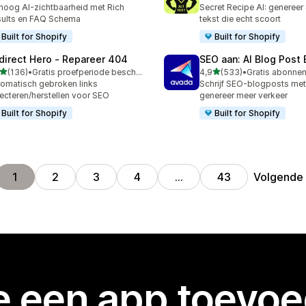
 recensies in totaal
157 recensies in totaal
hoog AI-zichtbaarheid met Rich
Secret Recipe AI: genereer
ults en FAQ Schema
tekst die echt scoort
Built for Shopify
Built for Shopify
direct Hero ‑ Repareer 404
SEO aan: AI Blog Post 
van 5 sterren
van 5 sterren
(136)
•
Gratis proefperiode beschikbaar
4,9
(533)
•
 recensies in totaal
533 recensies in totaal
omatisch gebroken links
Schrijf SEO-blogposts met
ecteren/herstellen voor SEO
genereer meer verkeer
Built for Shopify
Built for Shopify
Volgende
1
2
3
4
…
43
je een app toevo