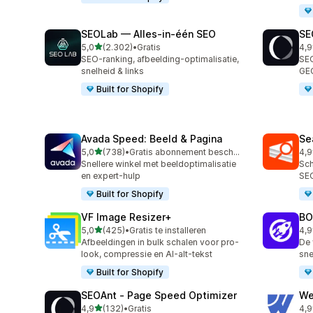
SEOLab — Alles‑in‑één SEO
SE
van 5 sterren
5,0
(2.302)
•
Gratis
4,9
2302 recensies in totaal
171
SEO-ranking, afbeelding-optimalisatie,
SEO
snelheid & links
GEO
Built for Shopify
Avada Speed: Beeld & Pagina
Se
van 5 sterren
5,0
(738)
•
Gratis abonnement beschikbaar
4,9
738 recensies in totaal
233
Snellere winkel met beeldoptimalisatie
Sch
en expert-hulp
SEO
Built for Shopify
VF Image Resizer+
BO
van 5 sterren
5,0
(425)
•
Gratis te installeren
4,9
425 recensies in totaal
525
Afbeeldingen in bulk schalen voor pro-
De 
look, compressie en AI-alt-tekst
sne
Built for Shopify
SEOAnt ‑ Page Speed Optimizer
We
van 5 sterren
4,9
(132)
•
Gratis
4,9