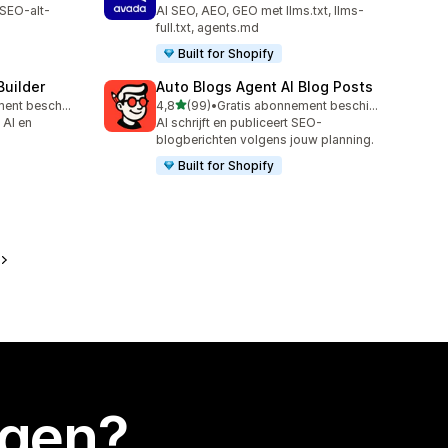
352 recensies in totaal
 SEO-alt-
AI SEO, AEO, GEO met llms.txt, llms-
full.txt, agents.md
Built for Shopify
Builder
Auto Blogs Agent AI Blog Posts
van 5 sterren
Gratis abonnement beschikbaar
4,8
(99)
•
Gratis abonnement beschikbaar
99 recensies in totaal
 AI en
AI schrijft en publiceert SEO-
blogberichten volgens jouw planning.
Built for Shopify
egen?