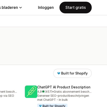
 bladeren
Inloggen
Start gratis
Built for Shopify
ChatGPT AI Product Description
van 5 sterren
Gratis abonnement beschikbaar
4,9
(457)
•
Gratis abonnement beschikbaar
457 recensies in totaal
op via SEO
Genereer SEO-productbeschrijvingen
met ChatGPT - In bulk
Built for Shopify