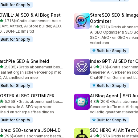
Built for Shopify
OWILL: AI SEO & AI Blog Post
StoreSEO SEO & Imag
van 5 sterren
(1.716)
•
Gratis abonnement beschikbaar
Optimizer
6 recensies in totaal
Ant, Alt text, AI Store builder, AEO,
van 5 sterren
5,0
(671)
•
671 recensies in totaal
, JSON-LD,llms.txt
AI SEO Optimizer & SEO Bo
SEO-, AEO- en GEO-rankin
Built for Shopify
verbeteren
Built for Shopify
archPie SEO & Snelheid
IndexGPT: AI SEO for
van 5 sterren
van 5 sterren
(2.335)
•
Gratis abonnement beschikbaar
4,9
(116)
•
5 recensies in totaal
116 recensies in totaal
aal het organische verkeer op met
Genereer AI-verkeer en sco
, AI, snelheid en meer
ChatGPT en Gemini met 
Built for Shopify
Built for Shopify
OSTER AI SEO OPTIMIZER
AI Blog Agent | SEO A
van 5 sterren
van 5 sterren
(5.258)
•
Gratis abonnement beschikbaar
4,8
(204)
•
8 recensies in totaal
204 recensies in totaal
vertrouwde AI SEO-app voor
Genereer traffic met AI-blo
lheid en scherpe afbeeldingen
volledig geautomatiseerd
Built for Shopify
Built for Shopify
brex: SEO‑schema JSON‑LD
SEO HERO AI Alt Text 
van 5 sterren
van 5 sterren
(796)
•
Gratis abonnement beschikbaar
4,9
(157)
•
Gratis te instal