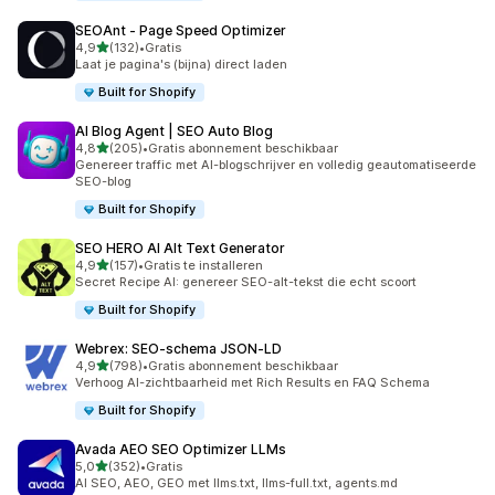
SEOAnt ‑ Page Speed Optimizer
van 5 sterren
4,9
(132)
•
Gratis
132 recensies in totaal
Laat je pagina's (bijna) direct laden
Built for Shopify
AI Blog Agent | SEO Auto Blog
van 5 sterren
4,8
(205)
•
Gratis abonnement beschikbaar
205 recensies in totaal
Genereer traffic met AI-blogschrijver en volledig geautomatiseerde
SEO-blog
Built for Shopify
SEO HERO AI Alt Text Generator
van 5 sterren
4,9
(157)
•
Gratis te installeren
157 recensies in totaal
Secret Recipe AI: genereer SEO-alt-tekst die echt scoort
Built for Shopify
Webrex: SEO‑schema JSON‑LD
van 5 sterren
4,9
(798)
•
Gratis abonnement beschikbaar
798 recensies in totaal
Verhoog AI-zichtbaarheid met Rich Results en FAQ Schema
Built for Shopify
Avada AEO SEO Optimizer LLMs
van 5 sterren
5,0
(352)
•
Gratis
352 recensies in totaal
AI SEO, AEO, GEO met llms.txt, llms-full.txt, agents.md