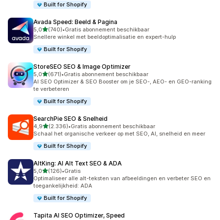
Built for Shopify
Avada Speed: Beeld & Pagina
van 5 sterren
5,0
(740)
•
Gratis abonnement beschikbaar
740 recensies in totaal
Snellere winkel met beeldoptimalisatie en expert-hulp
Built for Shopify
StoreSEO SEO & Image Optimizer
van 5 sterren
5,0
(671)
•
Gratis abonnement beschikbaar
671 recensies in totaal
AI SEO Optimizer & SEO Booster om je SEO-, AEO- en GEO-ranking
te verbeteren
Built for Shopify
SearchPie SEO & Snelheid
van 5 sterren
4,9
(2.336)
•
Gratis abonnement beschikbaar
2336 recensies in totaal
Schaal het organische verkeer op met SEO, AI, snelheid en meer
Built for Shopify
AltKing: AI Alt Text SEO & ADA
van 5 sterren
5,0
(126)
•
Gratis
126 recensies in totaal
Optimaliseer alle alt-teksten van afbeeldingen en verbeter SEO en
toegankelijkheid: ADA
Built for Shopify
Tapita AI SEO Optimizer, Speed