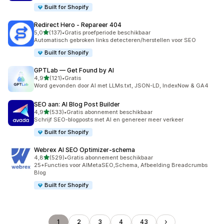
Built for Shopify
Redirect Hero ‑ Repareer 404
van 5 sterren
5,0
(137)
•
Gratis proefperiode beschikbaar
137 recensies in totaal
Automatisch gebroken links detecteren/herstellen voor SEO
Built for Shopify
GPTLab — Get Found by AI
van 5 sterren
4,9
(121)
•
Gratis
121 recensies in totaal
Word gevonden door AI met LLMs.txt, JSON-LD, IndexNow & GA4
SEO aan: AI Blog Post Builder
van 5 sterren
4,9
(533)
•
Gratis abonnement beschikbaar
533 recensies in totaal
Schrijf SEO-blogposts met AI en genereer meer verkeer
Built for Shopify
Webrex AI SEO Optimizer‑schema
van 5 sterren
4,8
(529)
•
Gratis abonnement beschikbaar
529 recensies in totaal
25+Functies voor AIMetaSEO,Schema, Afbeelding Breadcrumbs
BIog
Built for Shopify
1
2
3
4
43