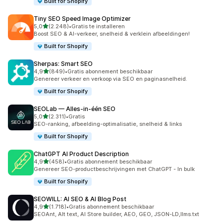
Built for Shopify
Tiny SEO Speed Image Optimizer
van 5 sterren
5,0
(2.248)
•
Gratis te installeren
2248 recensies in totaal
Boost SEO & AI-verkeer, snelheid & verklein afbeeldingen!
Built for Shopify
Sherpas: Smart SEO
van 5 sterren
4,9
(849)
•
Gratis abonnement beschikbaar
849 recensies in totaal
Genereer verkeer en verkoop via SEO en paginasnelheid.
Built for Shopify
SEOLab — Alles‑in‑één SEO
van 5 sterren
5,0
(2.311)
•
Gratis
2311 recensies in totaal
SEO-ranking, afbeelding-optimalisatie, snelheid & links
Built for Shopify
ChatGPT AI Product Description
van 5 sterren
4,9
(458)
•
Gratis abonnement beschikbaar
458 recensies in totaal
Genereer SEO-productbeschrijvingen met ChatGPT - In bulk
Built for Shopify
SEOWILL: AI SEO & AI Blog Post
van 5 sterren
4,9
(1.718)
•
Gratis abonnement beschikbaar
1718 recensies in totaal
SEOAnt, Alt text, AI Store builder, AEO, GEO, JSON-LD,llms.txt