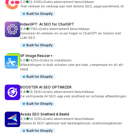
van 5 sterren
5,0
(2.446)
•
Gratis abonnement beschikbaar
2446 recensies in totaal
Trek verkeer en verkoop aan met slimme SEO, paginasnelheid, AI
Built for Shopify
IndexGPT: AI SEO for ChatGPT
van 5 sterren
4,9
(118)
•
Gratis abonnement beschikbaar
118 recensies in totaal
Genereer AI-verkeer en scoor hoger in ChatGPT en Gemini met
LLM-SEO
Built for Shopify
VF Image Resizer+
van 5 sterren
5,0
(425)
•
Gratis te installeren
425 recensies in totaal
Afbeeldingen in bulk schalen voor pro-look, compressie en AI-alt-
tekst
Built for Shopify
BOOSTER AI SEO OPTIMIZER
van 5 sterren
4,8
(5.264)
•
Gratis abonnement beschikbaar
5264 recensies in totaal
De vertrouwde AI SEO-app voor snelheid en scherpe afbeeldingen
Built for Shopify
Avada SEO Snelheid & Beeld
van 5 sterren
4,9
(4.329)
•
Gratis abonnement beschikbaar
4329 recensies in totaal
Slimme AI SEO-optimizer met beeldoptimizer, snelheidsoptimizer
Built for Shopify