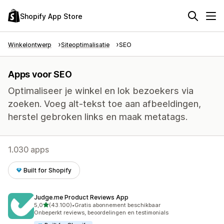
Shopify App Store
Winkelontwerp
Siteoptimalisatie
SEO
Apps voor SEO
Optimaliseer je winkel en lok bezoekers via
zoeken. Voeg alt-tekst toe aan afbeeldingen,
herstel gebroken links en maak metatags.
1.030 apps
Built for Shopify
Judge.me Product Reviews App
van 5 sterren
5,0
(43.100)
•
Gratis abonnement beschikbaar
43100 recensies in totaal
Onbeperkt reviews, beoordelingen en testimonials