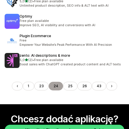
na 5 gwiazdek
5,0
(2)
•
Free plan available
Łączna liczba recenzji: 2
Unlimited product description, SEO info & ALT text with AI
Optimy
Free plan available
Improve SEO, AI visibility and conversions with AI
Plugin Ecommerce
Free
Empower Your Website’s Peak Performance With AI Precision
zento: AI descriptions & more
na 5 gwiazdek
5,0
(2)
•
Free plan available
Łączna liczba recenzji: 2
Boost sales with ChatGPT created product content and ALT texts
1
23
24
25
26
43
Chcesz dodać aplikację?