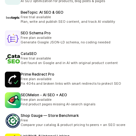
AI SEO optimization for products, blog posts & pages
BeeTopic: AI SEO & GEO
Free trial available
Plan, write and publish SEO content, and track AI visibility
SEO Schema Pro
Free plan available
Generate Google JSON-LD schema, no coding needed
CataSEO
Free trial available
Get found on Google and in AI with original product content
Prime Redirect Pro
Free plan available
Fix 404s and broken links with smart redirects to protect SEO
SEOMelon ‑ AI SEO + AEO
Free plan available
Find product pages missing AI-search signals
Shop Gauge — Store Benchmark
Free
Compare your catalog & product pricing to peers + an SEO score