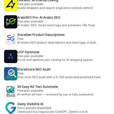
LinkWolf: AI Internal Linking
Free plan available
Guide shoppers and search engines to related content
ArabiSEO Pro: AI Arabic SEO
Free plan available
AI Arabic SEO: Smart meta tags and automatic URL fixes.
StoreGen Product Descriptions
Free
AI writes SEO product descriptions and meta tags, in bulk.
UCP Optimizer
Free plan available
Score and optimize your catalog for AI shopping agents.
StoreScore SEO Audit
Free
One-click SEO audit with a 0-100 score and prioritized fixes
SK Easy Alt Text Automate
Free plan available
AI-written alt text — reviewed by you or fully automated
Geoly Visibilità AI
Piano gratuito disponibile
Ottimizza il tuo negozio per ChatGPT, Gemini e le AI.