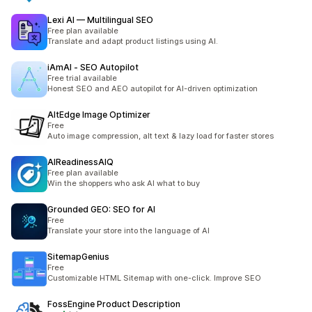
Lexi AI — Multilingual SEO
Free plan available
Translate and adapt product listings using AI.
iAmAI ‑ SEO Autopilot
Free trial available
Honest SEO and AEO autopilot for AI-driven optimization
AltEdge Image Optimizer
Free
Auto image compression, alt text & lazy load for faster stores
AIReadinessAIQ
Free plan available
Win the shoppers who ask AI what to buy
Grounded GEO: SEO for AI
Free
Translate your store into the language of AI
SitemapGenius
Free
Customizable HTML Sitemap with one-click. Improve SEO
FossEngine Product Description