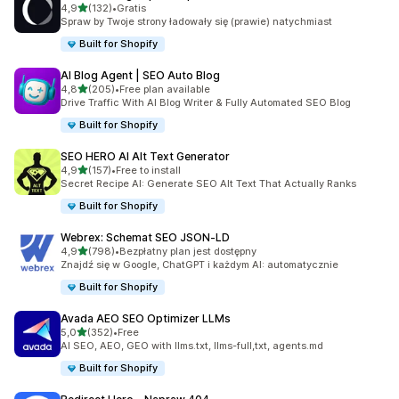
na 5 gwiazdek
4,9
(132)
•
Gratis
Łączna liczba recenzji: 132
Spraw by Twoje strony ładowały się (prawie) natychmiast
Built for Shopify
AI Blog Agent | SEO Auto Blog
na 5 gwiazdek
4,8
(205)
•
Free plan available
Łączna liczba recenzji: 205
Drive Traffic With AI Blog Writer & Fully Automated SEO Blog
Built for Shopify
SEO HERO AI Alt Text Generator
na 5 gwiazdek
4,9
(157)
•
Free to install
Łączna liczba recenzji: 157
Secret Recipe AI: Generate SEO Alt Text That Actually Ranks
Built for Shopify
Webrex: Schemat SEO JSON‑LD
na 5 gwiazdek
4,9
(798)
•
Bezpłatny plan jest dostępny
Łączna liczba recenzji: 798
Znajdź się w Google, ChatGPT i każdym AI: automatycznie
Built for Shopify
Avada AEO SEO Optimizer LLMs
na 5 gwiazdek
5,0
(352)
•
Free
Łączna liczba recenzji: 352
AI SEO, AEO, GEO with llms.txt, llms-full,txt, agents.md
Built for Shopify