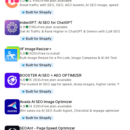
na 5 gwiazdek
5,0
(2 446)
•
Free plan available
Łączna liczba recenzji: 2446
Boost traffic with SEO, GEO, AEO booster, AI SEO image, speed
Built for Shopify
IndexGPT: AI SEO for ChatGPT
na 5 gwiazdek
4,9
(118)
•
Free plan available
Łączna liczba recenzji: 118
Get AI Traffic & Rank Higher in ChatGPT & Gemini with LLM SEO
Built for Shopify
VF Image Resizer+
na 5 gwiazdek
5,0
(425)
•
Free to install
Łączna liczba recenzji: 425
Bulk Image Resize for a Pro Look, Image Compress & AI Alt Text
Built for Shopify
BOOSTER AI SEO + AEO OPTIMIZER
na 5 gwiazdek
4,8
(5 263)
•
Free plan available
Łączna liczba recenzji: 5263
The trusted AI SEO app for speed, sharp images, higher ranks ↑
Built for Shopify
Avada AI SEO Image Optimizer
na 5 gwiazdek
4,9
(4 329)
•
Free plan available
Łączna liczba recenzji: 4329
Win sales via AI SEO Audit Agent, Checklist & onpage optimizer
Built for Shopify
SEOAnt ‑ Page Speed Optimizer