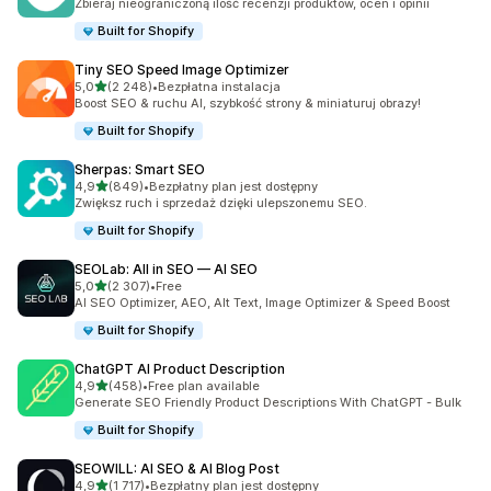
Zbieraj nieograniczoną ilość recenzji produktów, ocen i opinii
Built for Shopify
Tiny SEO Speed Image Optimizer
na 5 gwiazdek
5,0
(2 248)
•
Bezpłatna instalacja
Łączna liczba recenzji: 2248
Boost SEO & ruchu AI, szybkość strony & miniaturuj obrazy!
Built for Shopify
Sherpas: Smart SEO
na 5 gwiazdek
4,9
(849)
•
Bezpłatny plan jest dostępny
Łączna liczba recenzji: 849
Zwiększ ruch i sprzedaż dzięki ulepszonemu SEO.
Built for Shopify
SEOLab: All in SEO — AI SEO
na 5 gwiazdek
5,0
(2 307)
•
Free
Łączna liczba recenzji: 2307
AI SEO Optimizer, AEO, Alt Text, Image Optimizer & Speed Boost
Built for Shopify
ChatGPT AI Product Description
na 5 gwiazdek
4,9
(458)
•
Free plan available
Łączna liczba recenzji: 458
Generate SEO Friendly Product Descriptions With ChatGPT - Bulk
Built for Shopify
SEOWILL: AI SEO & AI Blog Post
na 5 gwiazdek
4,9
(1 717)
•
Bezpłatny plan jest dostępny