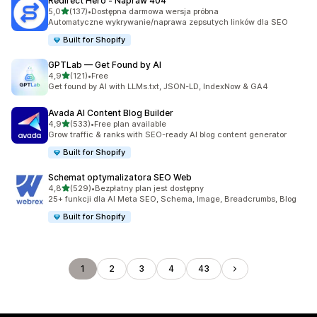
Redirect Hero ‑ Napraw 404
na 5 gwiazdek
5,0
(137)
•
Dostępna darmowa wersja próbna
Łączna liczba recenzji: 137
Automatyczne wykrywanie/naprawa zepsutych linków dla SEO
Built for Shopify
GPTLab — Get Found by AI
na 5 gwiazdek
4,9
(121)
•
Free
Łączna liczba recenzji: 121
Get found by AI with LLMs.txt, JSON-LD, IndexNow & GA4
Avada AI Content Blog Builder
na 5 gwiazdek
4,9
(533)
•
Free plan available
Łączna liczba recenzji: 533
Grow traffic & ranks with SEO-ready AI blog content generator
Built for Shopify
Schemat optymalizatora SEO Web
na 5 gwiazdek
4,8
(529)
•
Bezpłatny plan jest dostępny
Łączna liczba recenzji: 529
25+ funkcji dla AI Meta SEO, Schema, Image, Breadcrumbs, Blog
Built for Shopify
1
2
3
4
43