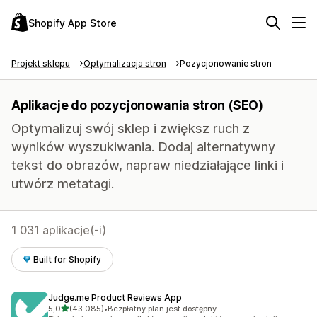
Shopify App Store
Projekt sklepu
Optymalizacja stron
Pozycjonowanie stron
Aplikacje do pozycjonowania stron (SEO)
Optymalizuj swój sklep i zwiększ ruch z
wyników wyszukiwania. Dodaj alternatywny
tekst do obrazów, napraw niedziałające linki i
utwórz metatagi.
1 031 aplikacje(-i)
Built for Shopify
Judge.me Product Reviews App
na 5 gwiazdek
5,0
(43 085)
•
Bezpłatny plan jest dostępny
Łączna liczba recenzji: 43085