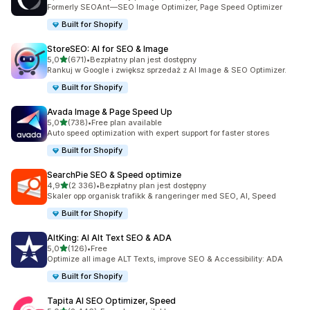
Łączna liczba recenzji: 1717
Formerly SEOAnt—SEO Image Optimizer, Page Speed Optimizer
Built for Shopify
StoreSEO: AI for SEO & Image
na 5 gwiazdek
5,0
(671)
•
Bezpłatny plan jest dostępny
Łączna liczba recenzji: 671
Rankuj w Google i zwiększ sprzedaż z AI Image & SEO Optimizer.
Built for Shopify
Avada Image & Page Speed Up
na 5 gwiazdek
5,0
(738)
•
Free plan available
Łączna liczba recenzji: 738
Auto speed optimization with expert support for faster stores
Built for Shopify
SearchPie SEO & Speed optimize
na 5 gwiazdek
4,9
(2 336)
•
Bezpłatny plan jest dostępny
Łączna liczba recenzji: 2336
Skaler opp organisk trafikk & rangeringer med SEO, AI, Speed
Built for Shopify
AltKing: AI Alt Text SEO & ADA
na 5 gwiazdek
5,0
(126)
•
Free
Łączna liczba recenzji: 126
Optimize all image ALT Texts, improve SEO & Accessibility: ADA
Built for Shopify
Tapita AI SEO Optimizer, Speed