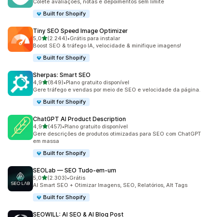
Colete avaliações, notas e depoimentos sem limite
Built for Shopify
Tiny SEO Speed Image Optimizer
de 5 estrelas
5,0
(2.244)
•
Grátis para instalar
2244 avaliações ao todo
Boost SEO & tráfego IA, velocidade & minifique imagens!
Built for Shopify
Sherpas: Smart SEO
de 5 estrelas
4,9
(849)
•
Plano gratuito disponível
849 avaliações ao todo
Gere tráfego e vendas por meio de SEO e velocidade da página.
Built for Shopify
ChatGPT AI Product Description
de 5 estrelas
4,9
(457)
•
Plano gratuito disponível
457 avaliações ao todo
Gere descrições de produtos otimizadas para SEO com ChatGPT
em massa
Built for Shopify
SEOLab — SEO Tudo‑em‑um
de 5 estrelas
5,0
(2.303)
•
Grátis
2303 avaliações ao todo
AI Smart SEO + Otimizar Imagens, SEO, Relatórios, Alt Tags
Built for Shopify
SEOWILL: AI SEO & AI Blog Post