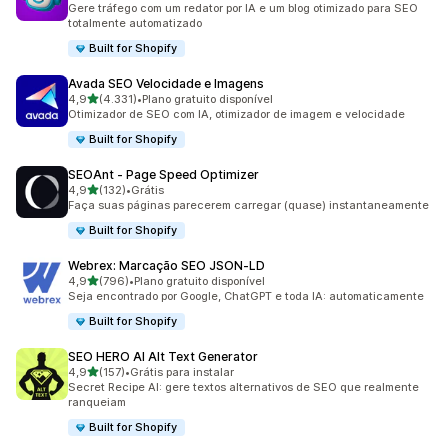
Gere tráfego com um redator por IA e um blog otimizado para SEO
totalmente automatizado
Built for Shopify
Avada SEO Velocidade e Imagens
de 5 estrelas
4,9
(4.331)
•
Plano gratuito disponível
4331 avaliações ao todo
Otimizador de SEO com IA, otimizador de imagem e velocidade
Built for Shopify
SEOAnt ‑ Page Speed Optimizer
de 5 estrelas
4,9
(132)
•
Grátis
132 avaliações ao todo
Faça suas páginas parecerem carregar (quase) instantaneamente
Built for Shopify
Webrex: Marcação SEO JSON‑LD
de 5 estrelas
4,9
(796)
•
Plano gratuito disponível
796 avaliações ao todo
Seja encontrado por Google, ChatGPT e toda IA: automaticamente
Built for Shopify
SEO HERO AI Alt Text Generator
de 5 estrelas
4,9
(157)
•
Grátis para instalar
157 avaliações ao todo
Secret Recipe AI: gere textos alternativos de SEO que realmente
ranqueiam
Built for Shopify