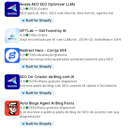
Avada AEO SEO Optimizer LLMs
de 5 estrelas
5,0
(353)
•
Grátis
353 avaliações ao todo
SEO para IA, AEO, GEO com llms.txt, llms-full.txt, agents.md
Built for Shopify
GPTLab — Get Found by AI
de 5 estrelas
4,9
(118)
•
Grátis
118 avaliações ao todo
Seja encontrado por IA com LLMs.txt, JSON-LD, IndexNow e GA4
Redirect Hero ‑ Corrija 404
de 5 estrelas
5,0
(136)
•
Avaliação gratuita
136 avaliações ao todo
Detecte/corrija links quebrados automaticamente para SEO
Built for Shopify
SEO On: Criador de Blog com IA
de 5 estrelas
4,9
(534)
•
Plano gratuito disponível
534 avaliações ao todo
Escreva posts de blog com SEO usando IA rápida e facilmente
Built for Shopify
Auto Blogs Agent AI Blog Posts
de 5 estrelas
4,8
(99)
•
Plano gratuito disponível
99 avaliações ao todo
A IA escreve e publica posts de blog de SEO de acordo com sua
programação.
Built for Shopify