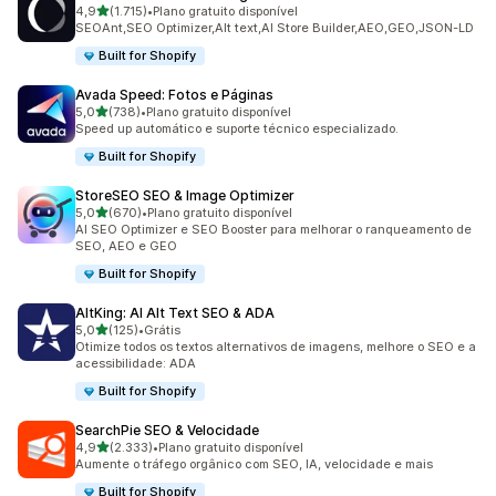
de 5 estrelas
4,9
(1.715)
•
Plano gratuito disponível
1715 avaliações ao todo
SEOAnt,SEO Optimizer,Alt text,AI Store Builder,AEO,GEO,JSON-LD
Built for Shopify
Avada Speed: Fotos e Páginas
de 5 estrelas
5,0
(738)
•
Plano gratuito disponível
738 avaliações ao todo
Speed up automático e suporte técnico especializado.
Built for Shopify
StoreSEO SEO & Image Optimizer
de 5 estrelas
5,0
(670)
•
Plano gratuito disponível
670 avaliações ao todo
AI SEO Optimizer e SEO Booster para melhorar o ranqueamento de
SEO, AEO e GEO
Built for Shopify
AltKing: AI Alt Text SEO & ADA
de 5 estrelas
5,0
(125)
•
Grátis
125 avaliações ao todo
Otimize todos os textos alternativos de imagens, melhore o SEO e a
acessibilidade: ADA
Built for Shopify
SearchPie SEO & Velocidade
de 5 estrelas
4,9
(2.333)
•
Plano gratuito disponível
2333 avaliações ao todo
Aumente o tráfego orgânico com SEO, IA, velocidade e mais
Built for Shopify