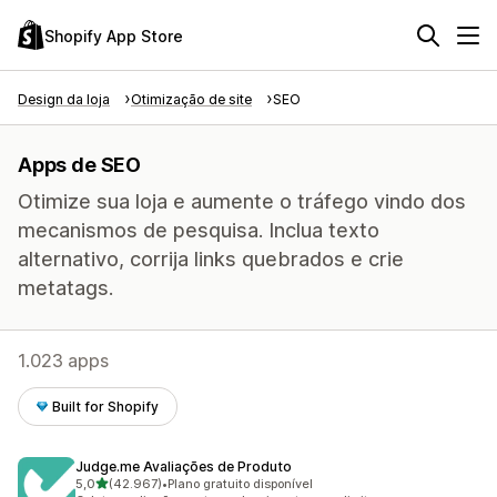
Shopify App Store
Design da loja
Otimização de site
SEO
Apps de SEO
Otimize sua loja e aumente o tráfego vindo dos
mecanismos de pesquisa. Inclua texto
alternativo, corrija links quebrados e crie
metatags.
1.023 apps
Built for Shopify
Judge.me Avaliações de Produto
de 5 estrelas
5,0
(42.967)
•
Plano gratuito disponível
42967 avaliações ao todo