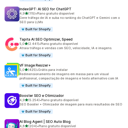
IndexGPT: AI SEO for ChatGPT
de 5 estrelas
4,9
(115)
•
Plano gratuito disponível
115 avaliações ao todo
Gere tráfego de IA e suba no ranking do ChatGPT e Gemini com o
SEO para LLMs
Built for Shopify
Tapita AI SEO Optimizer, Speed
de 5 estrelas
5,0
(2.441)
•
Plano gratuito disponível
2441 avaliações ao todo
Atraia tráfego e vendas com SEO, velocidade, IA e imagens.
Built for Shopify
VF Image Resizer+
de 5 estrelas
5,0
(425)
•
Grátis para instalar
425 avaliações ao todo
Redimensionamento de imagens em massa para um visual
profissional, compactação de imagens e texto alternativo com IA
Built for Shopify
Booster SEO e Otimizador
de 5 estrelas
4,9
(5.254)
•
Plano gratuito disponível
5254 avaliações ao todo
SEO Booster + Otimizador de imagem para mais resultados de SEO
Built for Shopify
AI Blog Agent | SEO Auto Blog
de 5 estrelas
4,8
(204)
•
Plano gratuito disponível
204 avaliações ao todo